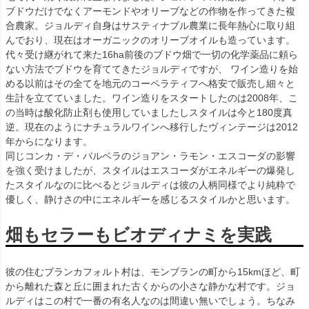
ブドウだけでなくアーモンドやオリーブなどの作物を作ってきた複
合農家。ジョルディ自身はサスティナブル農業に長年熱心に取り組
んでおり、現在はオーガニックのオリーブオイルも造っています。
代々受け継がれて来た16ha前後のブドウ畑で一切の化学薬品に頼ら
ない方法でブドウを育ててきたジョルディですが、 ワイン造りを始
める以前はその全てを地元のコーペラティフへ格安で販売し細々と
生計を立てていました。ワイン造りをスタートしたのは2008年、こ
の当時は酸化防止剤も使用していましたしスタイルは今と180度真
逆。現在のようにナチュラルワインへ移行したヴィンテージは2012
年からになります。
同じコンカ・デ・バルベラのジョアン・ラモン・エスコーダの影響
を強く受けましたが、スタイルはエスコーダがエネルギーの爆発し
たスタイルなのに比べるとジョルディは彼の人柄同様でより純粋で
優しく、静けさの中にエネルギーを感じるスタイルかと思います。
畑もセラーもビオディナミを実践
彼の住むブランカフォルト村は、モンブランの町から15kmほど、町
から離れた森と丘に囲まれた古くからの小さな静かな村です。ジョ
ルディはこの村で一番の有名人なのは間違い無いでしょう。ちなみ