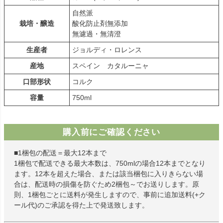
自然派
栽培・醸造
酸化防止剤無添加
無濾過・無清澄
生産者
ジョルディ・ロレンス
産地
スペイン カタルーニャ
口部形状
コルク
容量
750ml
購入前にご確認ください
■1梱包の配送＝最大12本まで
1梱包で配送できる最大本数は、750mlの場合12本までとなり
ます。12本を超えた場合、または該当梱包に入りきらない場
合は、配送時の損傷を防ぐため2梱包～でお送りします。原
則、1梱包ごとに送料が発生しますので、事前に追加送料(+ク
ール代)のご承認を得た上で発送致します。