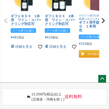
ギフトＢＯＸ 1本
ギフトＢＯＸ 2本
※ギフトBOX1本用はこ
紙袋には入りません
用 ワイン・スパー
用 ワイン・スパー
ギフト用手提げＢ
クリング対応可
クリング対応可
Ｇ １本用 エン
色
クール便でお届け
クール便でお届け
¥
481
¥
616
クール便でお届け
税込
税込
¥
110
税込
詳細を見る
詳細を見る
ペー
ジト
13,200円(税込)以上
ップ
送料無料
(北海道・沖縄を除く)
へ