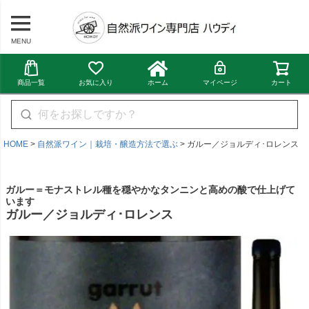
MENU
商品一覧
お気に入り
ホーム
マイページ
カート
HOME
自然派ワイン｜栽培・醸造方法で選ぶ
ガルー／ジョルディ･ロレンス
ガルー＝モナストレル種を穏やかなタンニンと高めの酸で仕上げて
います
ガルー／ジョルディ･ロレンス