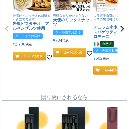
岩塩がピスタチオの風味を
芳醇な香りがたまらない
より環境負荷の少ない紙
引き立ててます
天使のミックスナッ
ースの袋包材にリニュー
岩塩ピスタチオ ア
ル
ツ
デュラム小麦 有
ルペンザルツ使用
スパゲッティ／ジ
クール便でお届け
クール便でお届け
ロモーニ
¥
734
税込
¥
2,700
自然派
税込
クール便でお届け
¥
602
税込
贈り物にされるなら