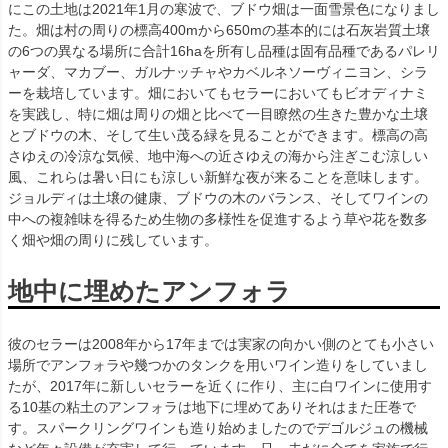
にこの土地は2021年1月の寒波で、ブドウ畑は一面雪景色になりまし
た。畑は村の周りの標高400mから650mの基本的には石灰岩質土壌
の6つの異なる場所に合計16haを所有し品種は固有品種であるパレリ
ャーダ、マカブー、ガルナッチャやカベルネソーヴィニヨン、シラ
ーを栽培しています。畑においてもセラーにおいてもビオディナミ
を実践し、特に畑は周りの畑と比べて一目瞭然の生きた豊かな土壌
とブドウの木、そして生い茂る緑を見ることができます。標高の高
さゆえの冷涼な気候、地中海への近さゆえの海から注ぎこむ涼しい
風、これらは暑い日にも涼しい新鮮な夜が来ることを意味します。
ジョルディは土壌の健康、ブドウの木のバランス、そしてワインの
中への複雑味を得るため生物の多様性を促進するよう草や花を数多
く畑や畑の周りに残しています。
地中に埋めたアンフォラ
彼のセラーは2008年から17年までは実家の向かい側のとても小さい
場所でアンフォラや幾つかのタンクを用いワイン造りをしていまし
たが、2017年に新しいセラーを近くに作り、主に白ワインに使用す
る10基の粘土のアンフォラは地下に埋めてありそれはまた圧巻で
す。スパークリングワインも造り始めましたのでデゴルジュの機械