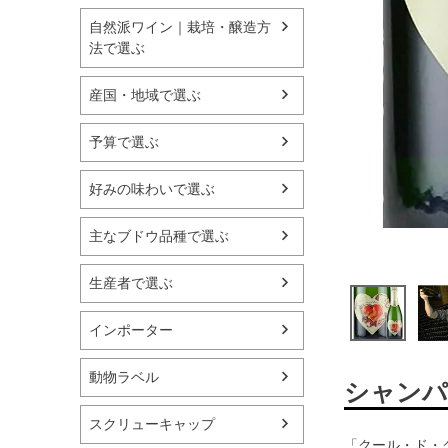
自然派ワイン｜栽培・醸造方
法で選ぶ
産国・地域で選ぶ
予算で選ぶ
好みの味わいで選ぶ
主なブドウ品種で選ぶ
生産者で選ぶ
インポーター
動物ラベル
シャンパ
スクリューキャップ
「クール・ド・