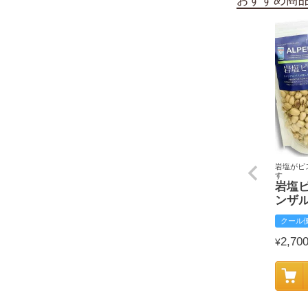
岩塩がピ
す
岩塩
ンザ
クール
2,70
¥