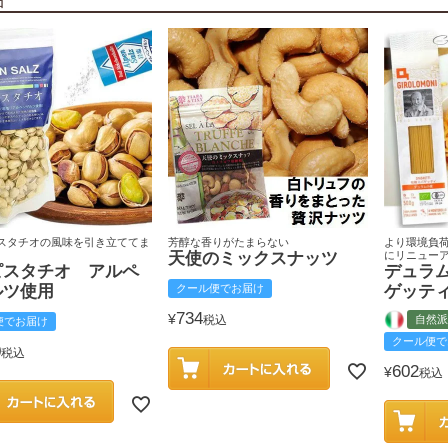
スタチオの風味を引き立ててま
芳醇な香りがたまらない
より環境負
天使のミックスナッツ
にリニュー
ピスタチオ アルペ
デュラ
ルツ使用
クール便でお届け
ゲッテ
734
¥
税込
自然派
便でお届け
クール便で
0
税込
602
¥
税込