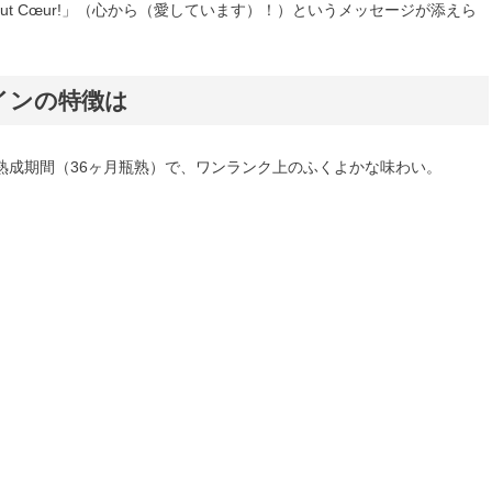
tout Cœur!」（心から（愛しています）！）というメッセージが添えら
インの特徴は
熟成期間（36ヶ月瓶熟）で、ワンランク上のふくよかな味わい。
品