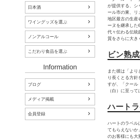
が提供する、シ
日本酒
ール市の東、リ
地区最古の生産
ワイングッズを選ぶ
ーヌを継承した
代々伝わる伝統
ノンアルコール
質をさらに大き
こだわり食品を選ぶ
ビン熟成
Information
また彼は「より
り長くとる方針
すが、「クール
ブログ
（白）に至って
メディア掲載
ハートラ
会員登録
ハートのラベル
てもらえないか
のお客様にも大