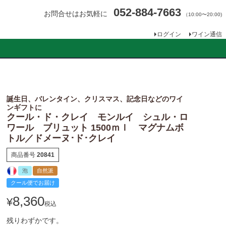
052-884-7663
お問合せはお気軽に
（10:00〜20:00)
ログイン
ワイン通信
誕生日、バレンタイン、クリスマス、記念日などのワイ
ンギフトに
クール・ド・クレイ モンルイ シュル・ロ
ワール ブリュット 1500ｍｌ マグナムボ
トル／ドメーヌ･ド･クレイ
商品番号
20841
泡
自然派
クール便でお届け
8,360
¥
税込
残りわずかです。