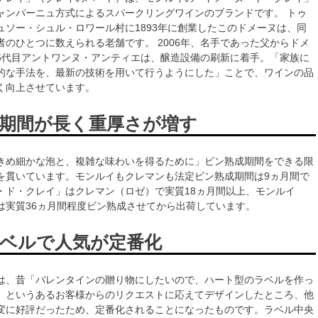
ャンパーニュ方式によるスパークリングワインのブランドです。 トゥ
ュソー・シュル・ロワール村に1893年に創業したこのドメーヌは、同
者のひとつに数えられる老舗です。 2006年、名手であった父からドメ
6代目アントワンヌ・アンティエは、醸造設備の刷新に着手。「家族に
的な手法を、最新の技術を用いて行うようにした」ことで、ワインの品
く向上させています。
期間が長く重厚さが増す
きめ細かな泡と、複雑な味わいを得るために」ビン熟成期間をできる限
を貫いています。モンルイもクレマンも法定ビン熟成期間は9ヵ月間で
・ド・クレイ」はクレマン（ロゼ）で実質18ヵ月間以上、モンルイ
は実質36ヵ月間程度ビン熟成させてから出荷しています。
ベルで人気が定番化
は、昔「バレンタインの贈り物にしたいので、ハート型のラベルを作っ
」というあるお客様からのリクエストに応えてデザインしたところ、他
変に好評だったため、定番化されることになったものです。ラベル中央