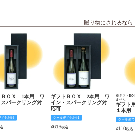
贈り物にされるなら
トＢＯＸ 1本用 ワ
ギフトＢＯＸ 2本用 ワ
※ギフトBO
ません
・スパークリング対
イン・スパークリング対
ギフト
応可
１本用
便でお届け
クール便でお届け
クール便で
616
¥
込
税込
110
¥
税込