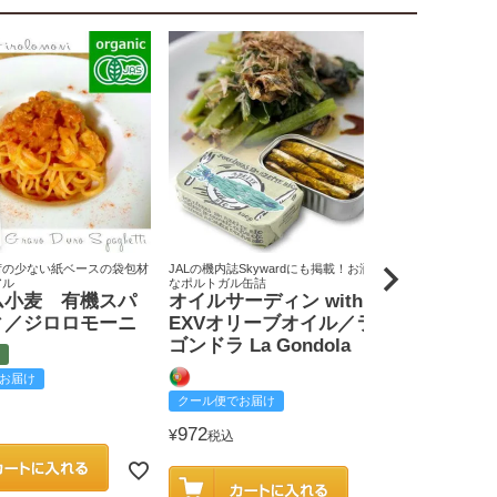
荷の少ない紙ベースの袋包材
JALの機内誌Skywardにも掲載！お洒落
原料米は全て国
アル
なポルトガル缶詰
りん屋
ム小麦 有機スパ
オイルサーディン with
戸田みりん
ィ／ジロロモーニ
EXVオリーブオイル／ラ
富
ゴンドラ La Gondola
お届け
クール便でお
クール便でお届け
2,585
¥
税込
972
¥
税込