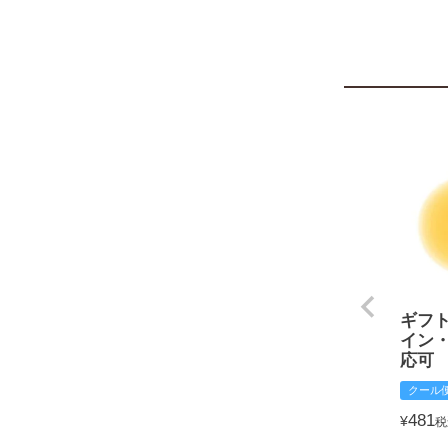
ギフ
イン
応可
クール
481
¥
税