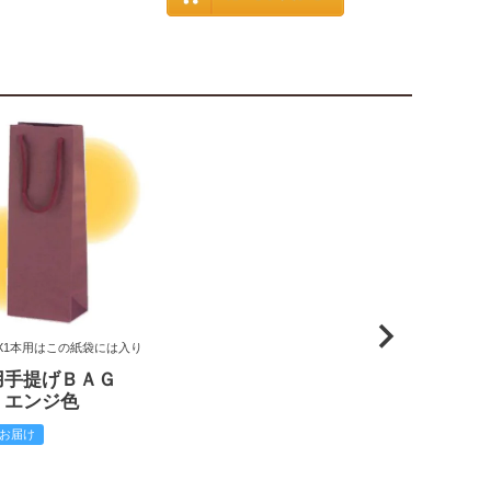
X1本用はこの紙袋には入り
用手提げＢＡＧ
 エンジ色
お届け