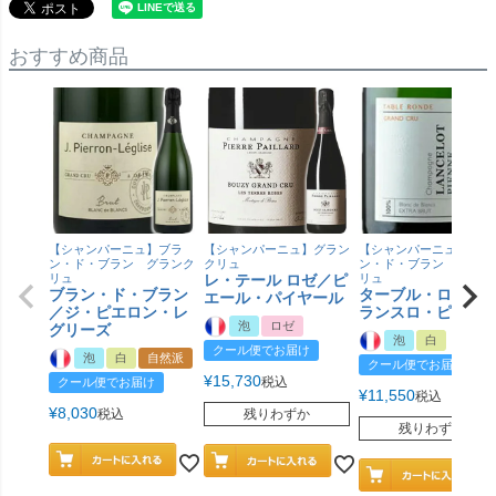
おすすめ商品
【シャンパーニュ】ブラ
【シャンパーニュ】グラン
【シャンパーニュ】ブラ
ン・ド・ブラン グランク
クリュ
ン・ド・ブラン グラン
リュ
レ・テール ロゼ／ピ
リュ
ブラン・ド・ブラン
ターブル・ロンド
エール・パイヤール
／ジ・ピエロン・レ
ランスロ・ピエン
泡
ロゼ
グリーズ
泡
白
クール便でお届け
泡
白
自然派
クール便でお届け
¥
15,730
税込
クール便でお届け
¥
11,550
税込
¥
8,030
税込
残りわずか
残りわずか