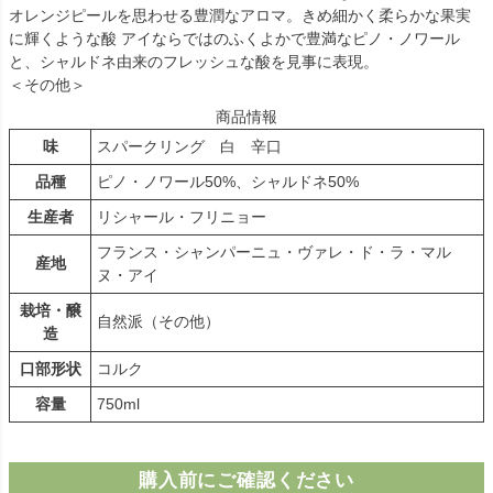
オレンジピールを思わせる豊潤なアロマ。きめ細かく柔らかな果実
に輝くような酸 アイならではのふくよかで豊満なピノ・ノワール
と、シャルドネ由来のフレッシュな酸を見事に表現。
＜その他＞
商品情報
味
スパークリング 白 辛口
品種
ピノ・ノワール50%、シャルドネ50%
生産者
リシャール・フリニョー
フランス・シャンパーニュ・ヴァレ・ド・ラ・マル
産地
ヌ・アイ
栽培・醸
自然派（その他）
造
口部形状
コルク
容量
750ml
購入前にご確認ください