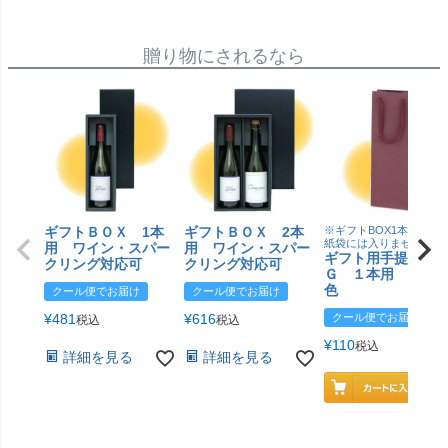
贈り物にされるなら
ギフトＢＯＸ 1本
ギフトＢＯＸ 2本
※ギフトBOX1本用はこ
紙袋には入りません
用 ワイン・スパー
用 ワイン・スパー
ギフト用手提げＢ
クリング対応可
クリング対応可
Ｇ １本用 エン
色
クール便でお届け
クール便でお届け
¥
481
¥
616
クール便でお届け
税込
税込
¥
110
税込
詳細を見る
詳細を見る