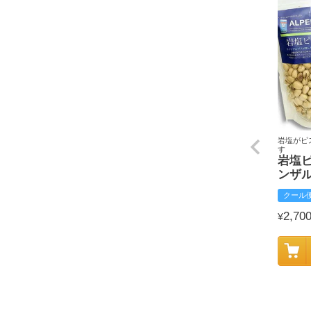
岩塩がピ
す
岩塩
ンザ
クール
2,70
¥