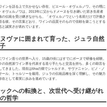
ワインを語る上で欠かせない存在、ピエール・オヴェルノワ。その甥に
・オヴェルノワは、2013年に父からドメーヌを引き継いだ若き生産者
族の伝統を受け継ぎながらも、「オヴェルノワという名前だけで評価さ
語る彼。その言葉どおり、ワインの品質そのもので信頼を築こうとする
志と誠実さが表れています。
ヌヴァに囲まれて育った、ジュラ自然
子
にワイン造りの世界へ入り、15歳の頃にはすでにボーヌで研修を経験。
ラの自然派ワイン界を代表する造り手たちと交流を持ち、多くの助言を
してきました。現在は6haの畑でシャルドネ、サヴァニャン、ピノ・ノ
サール、トゥルソーを栽培。ジュラの伝統品種を深く理解し、その魅力
存在として着実に歩みを進めています。
ックへの転換と、次世代へ受け継がれ
の哲学