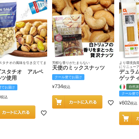
スタチオの風味を引き立ててま
芳醇な香りがたまらない
より環境負
天使のミックスナッツ
にリニュー
ピスタチオ アルペ
デュラ
ルツ使用
クール便でお届け
ゲッテ
734
¥
税込
自然派
便でお届け
クール便で
0
税込
602
¥
税込