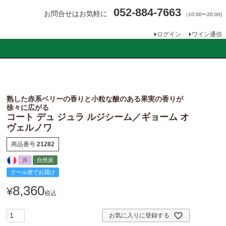
052-884-7663
お問合せはお気軽に
（10:00〜20:00)
ログイン
ワイン通信
熟した赤系ベリーの香りと小粒な酸のある果実の香りが
徐々に広がる
コート デュ ジュラ ルジシーム／ギョーム オ
ヴェルノワ
商品番号
21282
赤
自然派
クール便でお届け
8,360
¥
税込
お気に入りに登録する