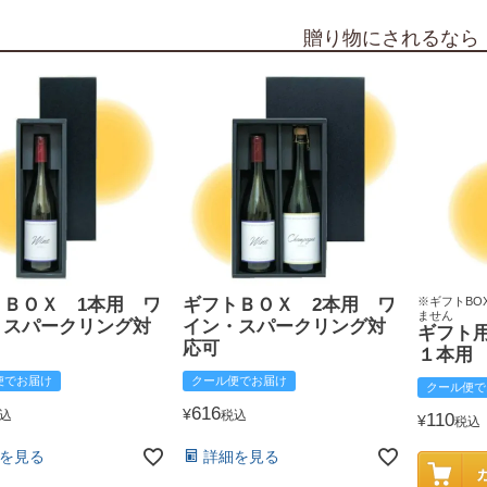
贈り物にされるなら
トＢＯＸ 1本用 ワ
ギフトＢＯＸ 2本用 ワ
※ギフトBO
ません
・スパークリング対
イン・スパークリング対
ギフト
応可
１本用
便でお届け
クール便でお届け
クール便で
616
¥
込
税込
110
¥
税込
を見る
詳細を見る