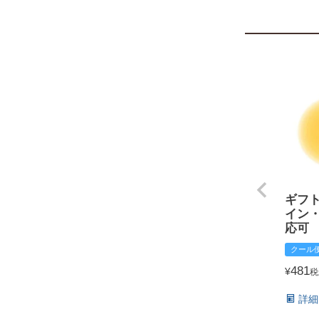
ギフ
イン
応可
クール
481
¥
税
詳細