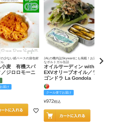
荷の少ない紙ベースの袋包材
JALの機内誌Skywardにも掲載！お洒落
原料米は全て国
アル
なポルトガル缶詰
りん屋
ム小麦 有機スパ
オイルサーディン with
戸田みりん
ィ／ジロロモーニ
EXVオリーブオイル／ラ
富
ゴンドラ La Gondola
お届け
クール便でお
クール便でお届け
2,585
¥
税込
972
¥
税込