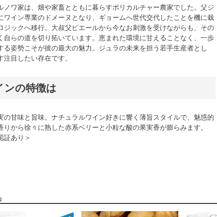
ルノワ家は、畑や家畜とともに暮らすポリカルチャー農家でした。父ジ
にワイン専業のドメーヌとなり、ギョームへ世代交代したことを機に栽
ロジックへ移行。大叔父ピエールから今なお刺激を受けながらも、その
く自らの道を切り拓いています。恵まれた環境に甘えることなく、一歩
する姿勢こそが彼の最大の魅力。ジュラの未来を担う若手生産者とし
す注目したい存在です。
インの特徴は
実の甘味と旨味。ナチュラルワイン好きに響く薄旨スタイルで、魅惑的
香りから徐々に熟した赤系ベリーと小粒な酸の果実香が膨らみます。
認証あり＞
品