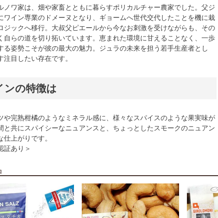
ルノワ家は、畑や家畜とともに暮らすポリカルチャー農家でした。父ジ
にワイン専業のドメーヌとなり、ギョームへ世代交代したことを機に栽
ロジックへ移行。大叔父ピエールから今なお刺激を受けながらも、その
く自らの道を切り拓いています。恵まれた環境に甘えることなく、一歩
する姿勢こそが彼の最大の魅力。ジュラの未来を担う若手生産者とし
す注目したい存在です。
インの特徴は
ツや完熟柑橘のようなミネラル感に、様々なスパイスのような果実味が
間と共にスパイシーなニュアンスと、ちょっとしたスモークのニュアン
な仕上がりです。
認証あり＞
品