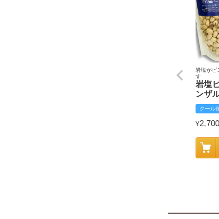
岩塩がピ
す
岩塩
ンザ
クール
2,70
¥