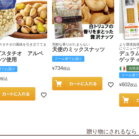
スタチオの風味を引き立ててま
芳醇な香りがたまらない
より環境負
天使のミックスナッツ
にリニュー
ピスタチオ アルペ
デュラ
ルツ使用
クール便でお届け
ゲッテ
734
¥
税込
自然派
便でお届け
クール便で
0
税込
602
¥
税込
贈り物にされるなら