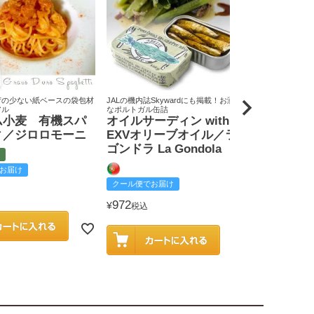
荷の少ない紙ベースの袋包材
JALの機内誌Skywardにも掲載！お洒落
原料米は全て国
アル
なポルトガル缶詰
りん屋
ム小麦 有機スパ
オイルサーディン with
戸田みりん
ィ／ジロロモーニ
EXVオリーブオイル／ラ
富
ゴンドラ La Gondola
お届け
クール便でお
クール便でお届け
2,585
¥
税込
972
¥
税込