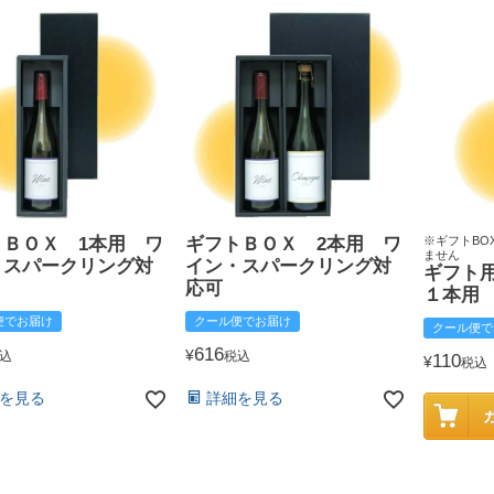
トＢＯＸ 1本用 ワ
ギフトＢＯＸ 2本用 ワ
※ギフトBO
ません
・スパークリング対
イン・スパークリング対
ギフト
応可
１本用
便でお届け
クール便でお届け
クール便で
616
¥
込
税込
110
¥
税込
を見る
詳細を見る