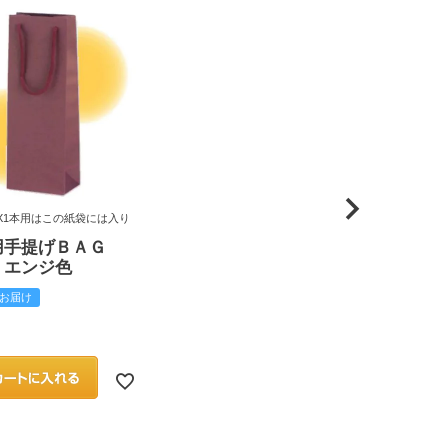
X1本用はこの紙袋には入り
用手提げＢＡＧ
 エンジ色
お届け