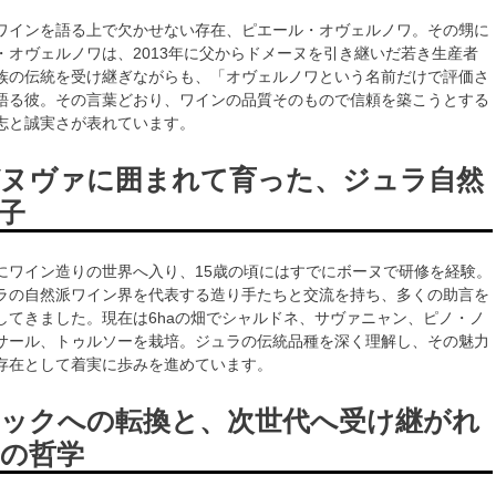
ワインを語る上で欠かせない存在、ピエール・オヴェルノワ。その甥に
・オヴェルノワは、2013年に父からドメーヌを引き継いだ若き生産者
族の伝統を受け継ぎながらも、「オヴェルノワという名前だけで評価さ
語る彼。その言葉どおり、ワインの品質そのもので信頼を築こうとする
志と誠実さが表れています。
ヌヴァに囲まれて育った、ジュラ自然
子
にワイン造りの世界へ入り、15歳の頃にはすでにボーヌで研修を経験。
ラの自然派ワイン界を代表する造り手たちと交流を持ち、多くの助言を
してきました。現在は6haの畑でシャルドネ、サヴァニャン、ピノ・ノ
サール、トゥルソーを栽培。ジュラの伝統品種を深く理解し、その魅力
存在として着実に歩みを進めています。
ックへの転換と、次世代へ受け継がれ
の哲学