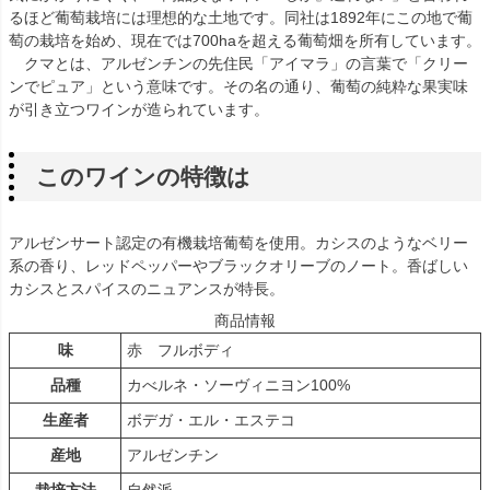
るほど葡萄栽培には理想的な土地です。同社は1892年にこの地で葡
萄の栽培を始め、現在では700haを超える葡萄畑を所有しています。
クマとは、アルゼンチンの先住民「アイマラ」の言葉で「クリー
ンでピュア」という意味です。その名の通り、葡萄の純粋な果実味
が引き立つワインが造られています。
このワインの特徴は
アルゼンサート認定の有機栽培葡萄を使用。カシスのようなベリー
系の香り、レッドペッパーやブラックオリーブのノート。香ばしい
カシスとスパイスのニュアンスが特長。
商品情報
味
赤 フルボディ
品種
カべルネ・ソーヴィニヨン100%
生産者
ボデガ・エル・エステコ
産地
アルゼンチン