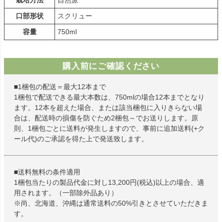
栽培方法
自然派
口部形状
スクリュー
容量
750ml
購入前にご確認ください
■1梱包の配送＝最大12本まで
1梱包で配送できる最大本数は、750mlの場合12本までとなり
ます。12本を超えた場合、または該当梱包に入りきらない場
合は、配送時の損傷を防ぐため2梱包～でお送りします。原
則、1梱包ごとに送料が発生しますので、事前に追加送料(+ク
ール代)のご承認を得た上で発送致します。
■送料無料の条件適用
1梱包当たりの製品代金に対し13,200円(税込)以上の場合、適
用されます。（一部除外品あり）
※尚、北海道、沖縄は通常送料の50%引きとさせていただきま
す。