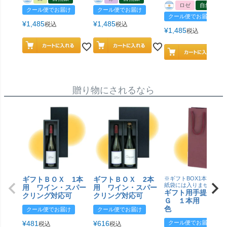
ロゼ
自然派
クール便でお届け
クール便でお届け
クール便でお届け
¥
1,485
¥
1,485
税込
税込
¥
1,485
税込
贈り物にされるなら
ギフトＢＯＸ 1本
ギフトＢＯＸ 2本
※ギフトBOX1本用はこ
紙袋には入りません
用 ワイン・スパー
用 ワイン・スパー
ギフト用手提げＢ
クリング対応可
クリング対応可
Ｇ １本用 エン
色
クール便でお届け
クール便でお届け
¥
481
¥
616
クール便でお届け
税込
税込