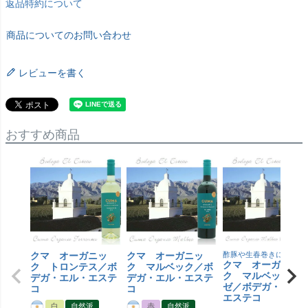
返品特約について
商品についてのお問い合わせ
レビューを書く
おすすめ商品
クマ オーガニッ
クマ オーガニッ
酢豚や生春巻きに合うロ
クマ オーガニッ
ク トロンテス／ボ
ク マルベック／ボ
ク マルベック 
デガ・エル・エステ
デガ・エル・エステ
ゼ／ボデガ・エル
コ
コ
エステコ
白
自然派
赤
自然派