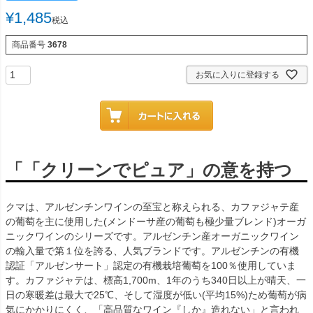
¥
1,485
税込
商品番号
3678
お気に入りに登録する
「「クリーンでピュア」の意を持つ
クマは、アルゼンチンワインの至宝と称えられる、カファジャテ産
の葡萄を主に使用した(メンドーサ産の葡萄も極少量ブレンド)オーガ
ニックワインのシリーズです。アルゼンチン産オーガニックワイン
の輸入量で第１位を誇る、人気ブランドです。アルゼンチンの有機
認証「アルゼンサート」認定の有機栽培葡萄を100％使用していま
す。カファジャテは、標高1,700m、1年のうち340日以上が晴天、一
日の寒暖差は最大で25℃、そして湿度が低い(平均15%)ため葡萄が病
気にかかりにくく、「高品質なワイン『しか』造れない」と言われ