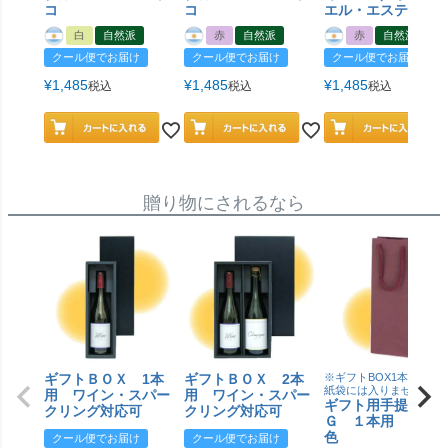
コ
コ
エル・エステコ
白
自然派
赤
自然派
赤
自然派
クール便でお届け
クール便でお届け
クール便でお届け
¥
1,485
¥
1,485
¥
1,485
税込
税込
税込
贈り物にされるなら
ギフトＢＯＸ 1本
ギフトＢＯＸ 2本
※ギフトBOX1本用はこ
紙袋には入りません
用 ワイン・スパー
用 ワイン・スパー
ギフト用手提げＢ
クリング対応可
クリング対応可
Ｇ １本用 エン
色
クール便でお届け
クール便でお届け