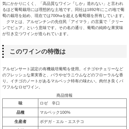
気にかかりにくく、「高品質なワイン『しか』造れない」と言われ
るほど葡萄栽培には理想的な土地です。同社は1892年にこの地で葡
萄の栽培を始め、現在では700haを超える葡萄畑を所有しています。
クマとは、アルゼンチンの先住民「アイマラ」の言葉で「クリー
ンでピュア」という意味です。その名の通り、葡萄の純粋な果実味
が引き立つワインが造られています。
このワインの特徴は
アルゼンサート認定の有機栽培葡萄を使用。イチゴやチェリーなど
のフレッシュな果実香と、バラやゼラニウムなどのフローラルな香
り。イチゴのノートがあるマルベック特有の味わい。肉付き良くパ
ワフルなロゼワイン。
商品情報
味
ロゼ 辛口
品種
マルベック100%
生産者
ボデガ・エル・エステコ