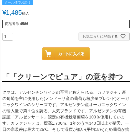
クール便でお届け
¥
1,485
税込
商品番号
4586
お気に入りに登録する
「「クリーンでピュア」の意を持つ
クマは、アルゼンチンワインの至宝と称えられる、カファジャテ産
の葡萄を主に使用した(メンドーサ産の葡萄も極少量ブレンド)オーガ
ニックワインのシリーズです。アルゼンチン産オーガニックワイン
の輸入量で第１位を誇る、人気ブランドです。アルゼンチンの有機
認証「アルゼンサート」認定の有機栽培葡萄を100％使用していま
す。カファジャテは、標高1,700m、1年のうち340日以上が晴天、一
日の寒暖差は最大で25℃、そして湿度が低い(平均15%)ため葡萄が病