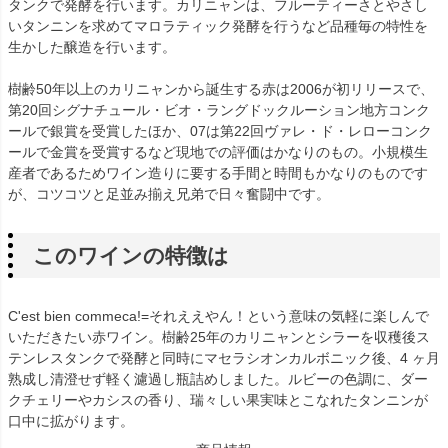
タンクで発酵を行います。カリニャンは、フルーティーさとやさし
いタンニンを求めてマロラティック発酵を行うなど品種毎の特性を
生かした醸造を行います。
樹齢50年以上のカリニャンから誕生する赤は2006が初リリースで、
第20回シグナチュール・ビオ・ラングドックルーション地方コンク
ールで銀賞を受賞したほか、07は第22回ヴァレ・ド・レローコンク
ールで金賞を受賞するなど現地での評価はかなりのもの。小規模生
産者であるためワイン造りに要する手間と時間もかなりのものです
が、コツコツと足並み揃え兄弟で日々奮闘中です。
このワインの特徴は
C'est bien commeca!=それええやん！という意味の気軽に楽しんで
いただきたい赤ワイン。樹齢25年のカリニャンとシラーを収穫後ス
テンレスタンクで発酵と同時にマセラシオンカルボニック後、4 ヶ月
熟成し清澄せず軽く濾過し瓶詰めしました。ルビーの色調に、ダー
クチェリーやカシスの香り、瑞々しい果実味とこなれたタンニンが
口中に拡がります。