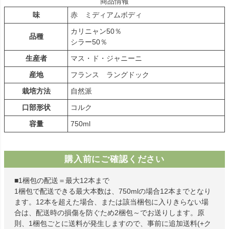
商品情報
味
赤 ミディアムボディ
カリニャン50％
品種
シラー50％
生産者
マス・ド・ジャニーニ
産地
フランス ラングドック
栽培方法
自然派
口部形状
コルク
容量
750ml
購入前にご確認ください
■1梱包の配送＝最大12本まで
1梱包で配送できる最大本数は、750mlの場合12本までとなり
ます。12本を超えた場合、または該当梱包に入りきらない場
合は、配送時の損傷を防ぐため2梱包～でお送りします。原
則、1梱包ごとに送料が発生しますので、事前に追加送料(+ク