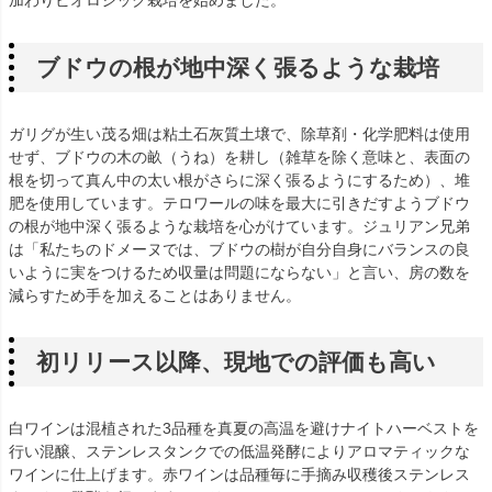
ブドウの根が地中深く張るような栽培
ガリグが生い茂る畑は粘土石灰質土壌で、除草剤・化学肥料は使用
せず、ブドウの木の畝（うね）を耕し（雑草を除く意味と、表面の
根を切って真ん中の太い根がさらに深く張るようにするため）、堆
肥を使用しています。テロワールの味を最大に引きだすようブドウ
の根が地中深く張るような栽培を心がけています。ジュリアン兄弟
は「私たちのドメーヌでは、ブドウの樹が自分自身にバランスの良
いように実をつけるため収量は問題にならない」と言い、房の数を
減らすため手を加えることはありません。
初リリース以降、現地での評価も高い
白ワインは混植された3品種を真夏の高温を避けナイトハーベストを
行い混醸、ステンレスタンクでの低温発酵によりアロマティックな
ワインに仕上げます。赤ワインは品種毎に手摘み収穫後ステンレス