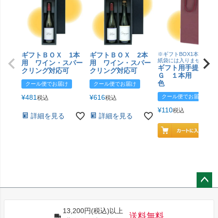
ギフトＢＯＸ 1本
ギフトＢＯＸ 2本
※ギフトBOX1本用はこ
紙袋には入りません
用 ワイン・スパー
用 ワイン・スパー
ギフト用手提げＢ
クリング対応可
クリング対応可
Ｇ １本用 エン
色
クール便でお届け
クール便でお届け
¥
481
¥
616
クール便でお届け
税込
税込
¥
110
税込
詳細を見る
詳細を見る
ペー
ジト
13,200円(税込)以上
ップ
送料無料