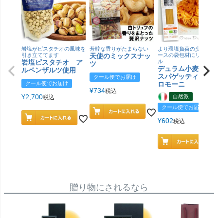
岩塩がピスタチオの風味を
芳醇な香りがたまらない
より環境負荷の少ない紙
引き立ててます
天使のミックスナッ
ースの袋包材にリニュー
岩塩ピスタチオ ア
ル
ツ
デュラム小麦 有
ルペンザルツ使用
スパゲッティ／ジ
クール便でお届け
クール便でお届け
ロモーニ
¥
734
税込
¥
2,700
自然派
税込
クール便でお届け
¥
602
税込
贈り物にされるなら