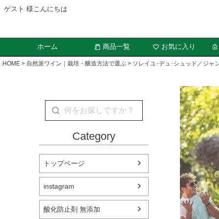
ゲスト 様こんにちは
ホーム
商品一覧
お気に入り
HOME
自然派ワイン｜栽培・醸造方法で選ぶ
ソレイユ･デュ･シュッド／ジャン
Category
トップページ
instagram
酸化防止剤 無添加