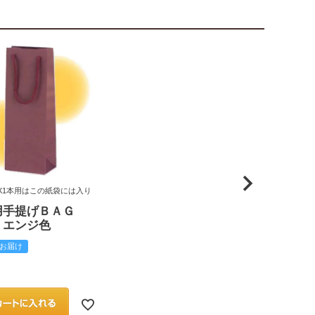
X1本用はこの紙袋には入り
用手提げＢＡＧ
 エンジ色
お届け