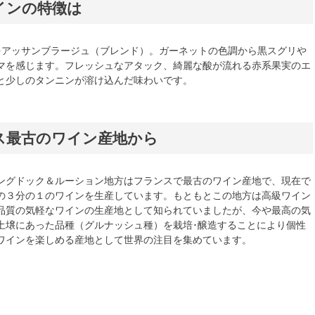
インの特徴は
をアッサンブラージュ（ブレンド）。ガーネットの色調から黒スグリや
マを感じます。フレッシュなアタック、綺麗な酸が流れる赤系果実のエ
と少しのタンニンが溶け込んだ味わいです。
ス最古のワイン産地から
ングドック＆ルーション地方はフランスで最古のワイン産地で、現在で
の３分の１のワインを生産しています。もともとこの地方は高級ワイン
品質の気軽なワインの生産地として知られていましたが、今や最高の気
土壌にあった品種（グルナッシュ種）を栽培･醸造することにより個性
ワインを楽しめる産地として世界の注目を集めています。