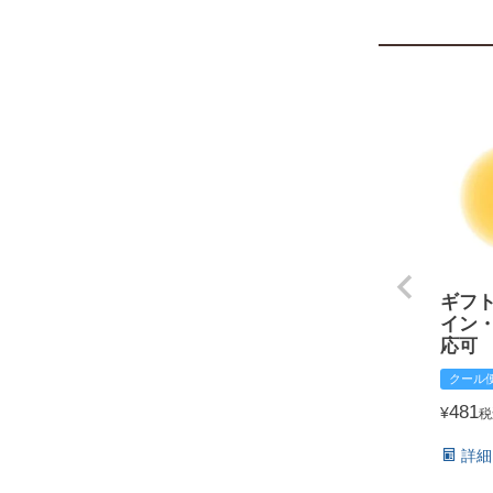
ギフ
イン
応可
クール
481
¥
税
詳細