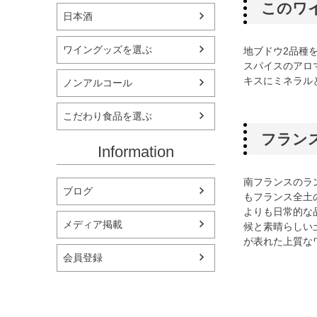
このワ
日本酒
ワイングッズを選ぶ
地ブドウ2品種
スパイスのアロ
キスにミネラル
ノンアルコール
こだわり食品を選ぶ
フラン
Information
南フランスのラ
ブログ
もフランス全土
よりも日常的な
メディア掲載
候と素晴らしい
が表れた上質な
会員登録