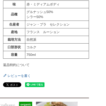
味
赤・ミディアムボディ
グルナッシュ50%
品種
シラー50%
生産者
ジャン・プラ セレクション
産地
フランス ルーション
栽培方法
自然派
口部形状
コルク
容量
750ml
返品特約について
レビューを書く