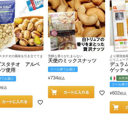
スタチオの風味を引き立ててま
芳醇な香りがたまらない
より環境負
天使のミックスナッツ
にリニュー
ピスタチオ アルペ
デュラ
ルツ使用
クール便でお届け
ゲッテ
734
¥
税込
自然派
便でお届け
クール便で
0
税込
602
¥
税込