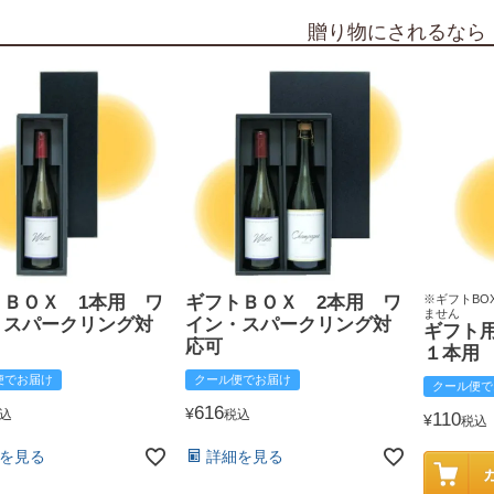
贈り物にされるなら
トＢＯＸ 1本用 ワ
ギフトＢＯＸ 2本用 ワ
※ギフトBO
ません
・スパークリング対
イン・スパークリング対
ギフト
応可
１本用
便でお届け
クール便でお届け
クール便で
616
¥
込
税込
110
¥
税込
を見る
詳細を見る