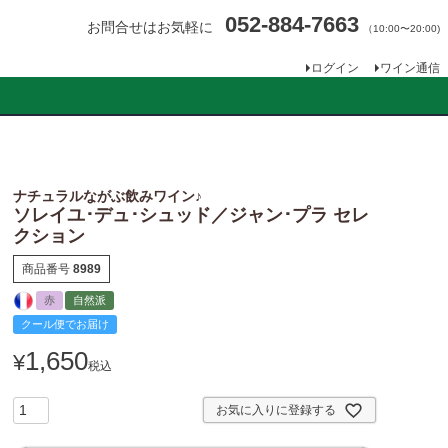
052-884-7663
お問合せはお気軽に
（10:00〜20:00)
ログイン
ワイン通信
ナチュラルながぶ飲みワイン♪
ソレイユ･デュ･シュッド／ジャン･プラ セレ
クション
商品番号
8989
赤
自然派
クール便でお届け
1,650
¥
税込
お気に入りに登録する