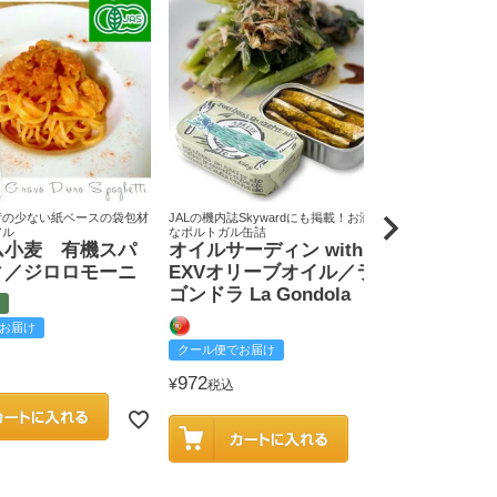
荷の少ない紙ベースの袋包材
JALの機内誌Skywardにも掲載！お洒落
原料米は全て国
アル
なポルトガル缶詰
りん屋
ム小麦 有機スパ
オイルサーディン with
戸田みりん
ィ／ジロロモーニ
EXVオリーブオイル／ラ
富
ゴンドラ La Gondola
お届け
クール便でお
クール便でお届け
2,585
¥
税込
972
¥
税込