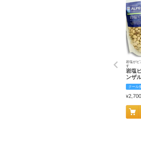
岩塩がピ
す
岩塩
ンザ
クール
2,70
¥