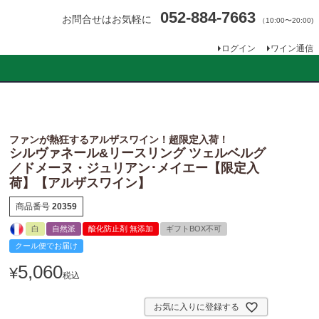
052-884-7663
お問合せはお気軽に
（10:00〜20:00)
ログイン
ワイン通信
ファンが熱狂するアルザスワイン！超限定入荷！
シルヴァネール&リースリング ツェルベルグ
／ドメーヌ・ジュリアン･メイエー【限定入
荷】【アルザスワイン】
商品番号
20359
白
自然派
酸化防止剤 無添加
ギフトBOX不可
クール便でお届け
5,060
¥
税込
お気に入りに登録する