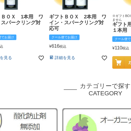
トＢＯＸ 1本用 ワ
ギフトＢＯＸ 2本用 ワ
※ギフトBO
ません
・スパークリング対
イン・スパークリング対
ギフト
応可
１本用
便でお届け
クール便でお届け
クール便で
616
¥
込
税込
110
¥
税込
を見る
詳細を見る
カテゴリーで探す
CATEGORY