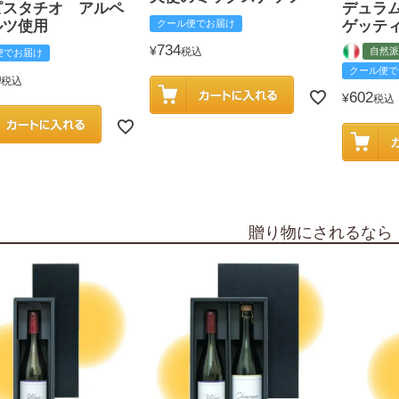
ピスタチオ アルペ
デュラ
ルツ使用
クール便でお届け
ゲッテ
734
¥
税込
自然派
便でお届け
クール便で
0
税込
602
¥
税込
贈り物にされるなら