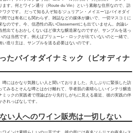
ます。何とワイン通り（Route du Vin）という素敵な住所なので、訪
クワクです。 だって知る人ぞ知る‘ジュリアン・メイエー’はバイオダイ
の間では有名にも関わらず、雑誌などの媒体が嫌いで、一切マスコミに
なのです。今、信憑性の高いClassementにも出ていません。勿論レ
当然出てもおかしくないほど偉大な醸造家なのですが、サンプルを送っ
いのは当然です。例えばプリューレ・ロックが出ていないのと一緒で、
無い造り主は、サンプルを送る必要はないのです。
ったバイオダイナミック（ビオディナ
、噂にはかなり気難しい人と聞いておりました。久しぶりに緊張した訪
ってみるとそんな噂とはかけ離れて、学者肌の素晴らしいインテリ醸造
ナミックの実践者で理論ばかり先行しがちに見える最近、彼の実践の伴
かされっぱなしです。
ない人へのワイン販売は一切しない
たワインは素晴らしいの一言です。彼の所には有名ソムリエや有名レス