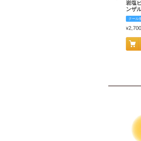
岩塩
ンザ
クール
2,70
¥