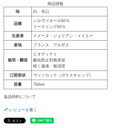
商品情報
味
白 辛口
シルヴァネール50％
品種
リースリング50％
生産者
ドメーヌ・ジュリアン・メイエー
産地
フランス アルザス
ビオディナミ
栽培・醸造
酸化防止剤無添加
軽く濾過・無清澄
口部形状
ヴィノロック（ガラスキャップ）
容量
750ml
返品特約について
レビューを書く