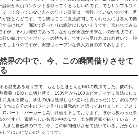
評論家が沢山コンタクトを取ってくるらしいのです。でもサンプルワイ
。そして会っていない人へのワイン販売は一切行っていないのです。普
のがほとんどです。でも彼はここに直接訪問してくれた人には喜んで自
介するけれど、郵送で送ったりは絶対にしないそうです。言われてみる
ですが、それは理想であって、なかなか実践が出来ないのが現状です。
に行い続けているポリシーの持ち主、ですから尾ひれはひれ付いて、神
ってしまうのですが、実際はオープンな職人気質の方であります。
然界の中で、今、この瞬間借りさせて
る
在する歴史ある造り主で、もともとほとんどBIOの農法でした。彼の代、
全無農薬（BIO）に切り替え、1999年から100％ビオディナミ農法にしま
生に見える彼も、学生の頃は勉強しない悪い生徒だったけど、沢山のワ
くうちに自分の中のワイン作りに目覚めたと語っておりました。アメリ
、ロバート・パーカーも高い評価を下しております。彼から教わった事
るのですが、素晴らしい名言の中の１つ「土を醸造家が借りている」と
。大きな自然界の中で、今、この瞬間借りさせて頂いている、だからい
をしてはいけないのだそうです。