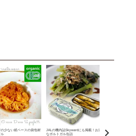
荷の少ない紙ベースの袋包材
JALの機内誌Skywardにも掲載！お洒落
原料米は全て国
アル
なポルトガル缶詰
りん屋