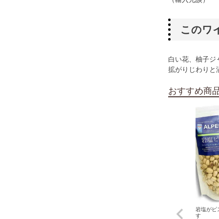
このワ
白い花、柚子ジ
拡がりじわりと
おすすめ商
岩塩がピ
す