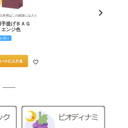
X1本用はこの紙袋には入り
用手提げＢＡＧ
 エンジ色
お届け