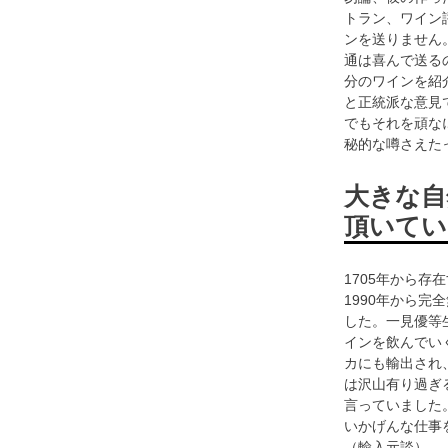
トラン、ワイン
ンを送りません
通は喜んで送る
分のワインを紹
と正統派な意見
でもそれを頑な
秘的な噂さえた
大きな自
頂いてい
1705年から存
1990年から完
した。一見優等
インを飲んでい
カにも輸出され
は沢山有り過ぎ
言っていました
いかげんな仕事
（輸入元談）