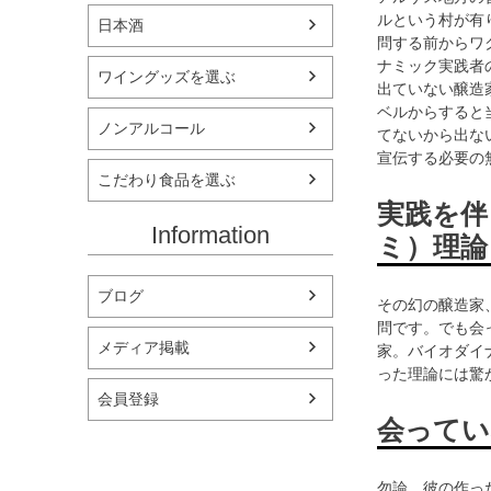
ルという村が有り
日本酒
問する前からワ
ナミック実践者
ワイングッズを選ぶ
出ていない醸造家
ベルからすると
ノンアルコール
てないから出な
宣伝する必要の
こだわり食品を選ぶ
実践を伴
Information
ミ）理論
ブログ
その幻の醸造家
問です。でも会
メディア掲載
家。バイオダイ
った理論には驚
会員登録
会ってい
勿論、彼の作っ