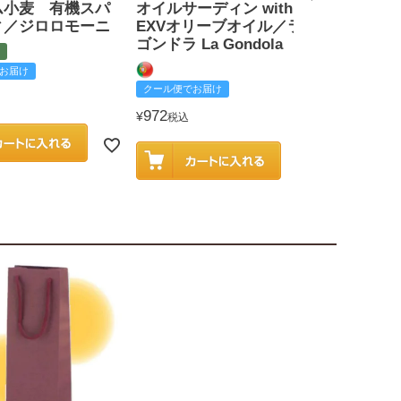
ム小麦 有機スパ
オイルサーディン with
戸田みりん
ィ／ジロロモーニ
EXVオリーブオイル／ラ
富
ゴンドラ La Gondola
お届け
クール便でお
クール便でお届け
2,585
¥
税込
972
¥
税込