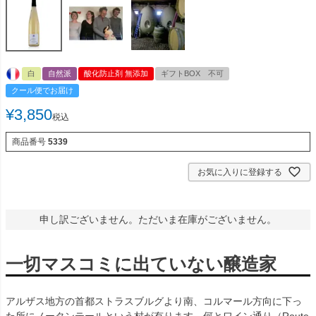
白
自然派
酸化防止剤 無添加
ギフトBOX 不可
クール便でお届け
¥
3,850
税込
商品番号
5339
お気に入りに登録する
申し訳ございません。ただいま在庫がございません。
一切マスコミに出ていない醸造家
アルザス地方の首都ストラスブルグより南、コルマール方向に下っ