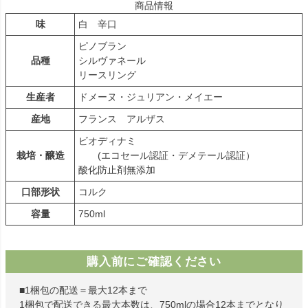
商品情報
味
白 辛口
ピノブラン
品種
シルヴァネール
リースリング
生産者
ドメーヌ・ジュリアン・メイエー
産地
フランス アルザス
ビオディナミ
栽培・醸造
(エコセール認証・デメテール認証）
酸化防止剤無添加
口部形状
コルク
容量
750ml
購入前にご確認ください
■1梱包の配送＝最大12本まで
1梱包で配送できる最大本数は、750mlの場合12本までとなり