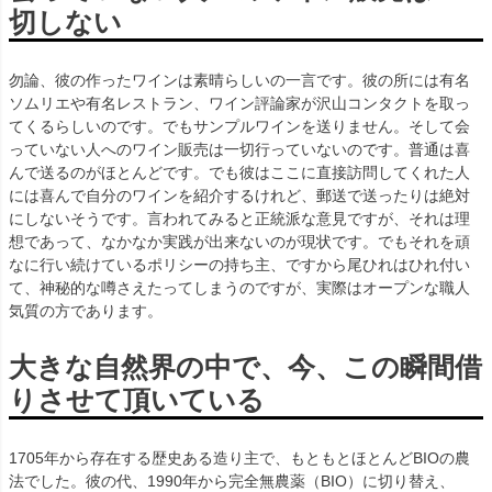
切しない
勿論、彼の作ったワインは素晴らしいの一言です。彼の所には有名
ソムリエや有名レストラン、ワイン評論家が沢山コンタクトを取っ
てくるらしいのです。でもサンプルワインを送りません。そして会
っていない人へのワイン販売は一切行っていないのです。普通は喜
んで送るのがほとんどです。でも彼はここに直接訪問してくれた人
には喜んで自分のワインを紹介するけれど、郵送で送ったりは絶対
にしないそうです。言われてみると正統派な意見ですが、それは理
想であって、なかなか実践が出来ないのが現状です。でもそれを頑
なに行い続けているポリシーの持ち主、ですから尾ひれはひれ付い
て、神秘的な噂さえたってしまうのですが、実際はオープンな職人
気質の方であります。
大きな自然界の中で、今、この瞬間借
りさせて頂いている
1705年から存在する歴史ある造り主で、もともとほとんどBIOの農
法でした。彼の代、1990年から完全無農薬（BIO）に切り替え、