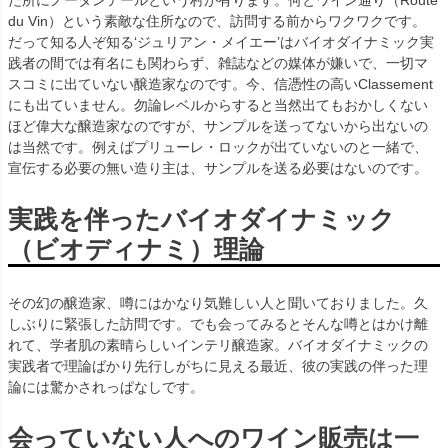
た所にノータンテールという村が有ります。何とワイン通り（Route
du Vin）という素敵な住所なので、訪問する前からワクワクです。
だって知る人ぞ知る‘ジュリアン・メイエー’はバイオダイナミック実
践者の間では有名にも関わらず、雑誌などの媒体が嫌いで、一切マ
スコミに出ていない醸造家なのです。今、信憑性の高いClassement
にも出ていません。勿論レベルからすると当然出てもおかしくない
ほど偉大な醸造家なのですが、サンプルを送ってないから出ないの
は当然です。例えばプリューレ・ロックが出ていないのと一緒で、
宣伝する必要の無い造り主は、サンプルを送る必要はないのです。
実践を伴ったバイオダイナミック
（ビオディナミ）理論
その幻の醸造家、噂にはかなり気難しい人と聞いておりました。久
しぶりに緊張した訪問です。でも会ってみるとそんな噂とはかけ離
れて、学者肌の素晴らしいインテリ醸造家。バイオダイナミックの
実践者で理論ばかり先行しがちに見える最近、彼の実践の伴った理
論には驚かされっぱなしです。
会っていない人へのワイン販売は一