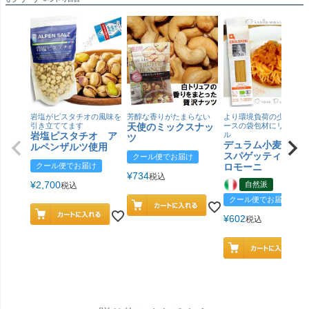
岩塩がピスタチオの風味を
芳醇な香りがたまらない
より環境負荷の少ない紙
引き立ててます
天使のミックスナッ
ースの袋包材にリニュー
岩塩ピスタチオ ア
ル
ツ
デュラム小麦 有
ルペンザルツ使用
スパゲッティ／ジ
クール便でお届け
クール便でお届け
ロモーニ
¥
734
税込
¥
2,700
自然派
税込
クール便でお届け
¥
602
税込