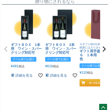
贈り物にされるなら
ギフトＢＯＸ 1本
ギフトＢＯＸ 2本
※ギフトBOX1本用はこ
紙袋には入りません
用 ワイン・スパー
用 ワイン・スパー
ギフト用手提げＢ
クリング対応可
クリング対応可
Ｇ １本用 エン
色
クール便でお届け
クール便でお届け
¥
481
¥
616
クール便でお届け
税込
税込
¥
110
税込
詳細を見る
詳細を見る