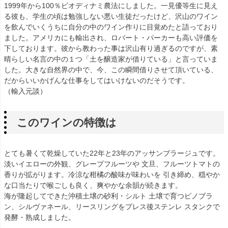
1999年から100％ビオディナミ農法にしました。一見優等生に見え
る彼も、学生の頃は勉強しない悪い生徒だったけど、沢山のワイン
を飲んでいくうちに自分の中のワイン作りに目覚めたと語っており
ました。アメリカにも輸出され、ロバート・パーカーも高い評価を
下しております。彼から教わった事は沢山有り過ぎるのですが、素
晴らしい名言の中の１つ「土を醸造家が借りている」と言っていま
した。大きな自然界の中で、今、この瞬間借りさせて頂いている、
だからいいかげんな仕事をしてはいけないのだそうです。
（輸入元談）
このワインの特徴は
とても暑くて乾燥していた22年と23年のアッサンブラージュです。
淡いイエローの外観、グレープフルーツや 文旦、フルーツトマトの
香りが拡がります。冷涼な柑橘の酸味が味わいを 引き締め、穏やか
な口当たりで喉ごしも良く、爽やかな余韻が続きます。
海が隆起してできた沖積土壌の砂利・シルト 土壌で育つピノブラ
ン、シルヴァネール、リースリングをプレス後ステンレ スタンクで
発酵・熟成しました。