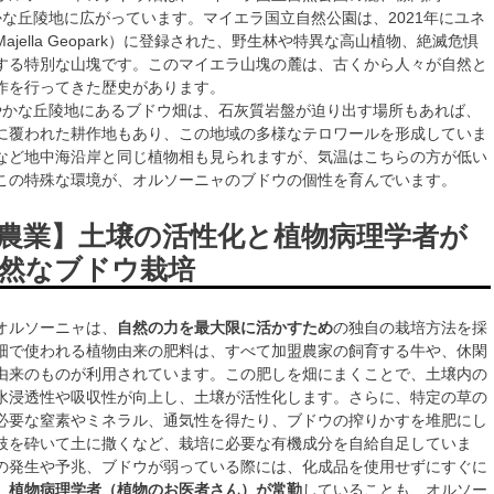
かな丘陵地に広がっています。マイエラ国立自然公園は、2021年にユネ
ajella Geopark）に登録された、野生林や特異な高山植物、絶滅危惧
する特別な山塊です。このマイエラ山塊の麓は、古くから人々が自然と
作を行ってきた歴史があります。
緩やかな丘陵地にあるブドウ畑は、石灰質岩盤が迫り出す場所もあれば、
に覆われた耕作地もあり、この地域の多様なテロワールを形成していま
など地中海沿岸と同じ植物相も見られますが、気温はこちらの方が低い
この特殊な環境が、オルソーニャのブドウの個性を育んでいます。
農業】土壌の活性化と植物病理学者が
然なブドウ栽培
オルソーニャは、
自然の力を最大限に活かすため
の独自の栽培方法を採
畑で使われる植物由来の肥料は、すべて加盟農家の飼育する牛や、休閑
由来のものが利用されています。この肥しを畑にまくことで、土壌内の
水浸透性や吸収性が向上し、土壌が活性化します。さらに、特定の草の
必要な窒素やミネラル、通気性を得たり、ブドウの搾りかすを堆肥にし
枝を砕いて土に撒くなど、栽培に必要な有機成分を自給自足していま
の発生や予兆、ブドウが弱っている際には、化成品を使用せずにすぐに
、
植物病理学者（植物のお医者さん）が常勤
していることも、オルソー