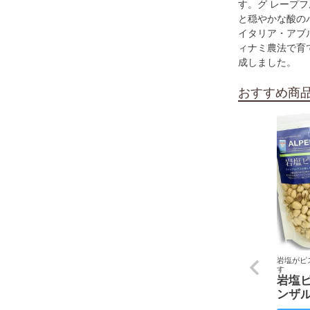
す。グ レープ
と穏やかな酸の
イタリア・アブ
ィナミ農法で育
成しました。
おすすめ商
岩塩がピ
す
岩塩
ンザ