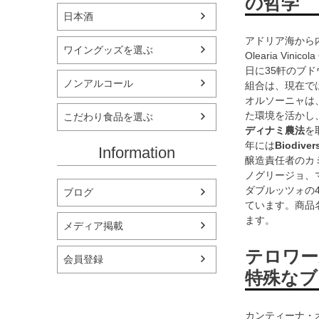
の哲学
日本酒
アドリア海から内
ワイングッズを選ぶ
Olearia Vi
日に35軒のブ
ノンアルコール
組合は、現在では
オルソーニャは
た環境を活かし
こだわり食品を選ぶ
ディナミ農法
を
年には
Biodiver
Information
醸造責任者のカ
ノグリージョ、
ダブルッツォの4
ブログ
ています。商品
ます。
メディア掲載
テロワー
会員登録
特殊なブ
カンティーナ・