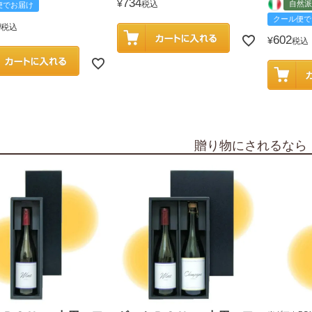
734
¥
税込
自然派
便でお届け
クール便で
0
税込
602
¥
税込
贈り物にされるなら