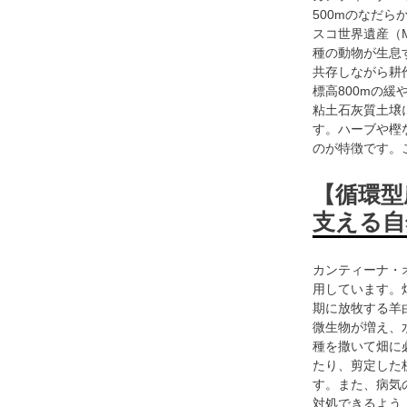
500mのなだら
スコ世界遺産（M
種の動物が生息
共存しながら耕
標高800mの
粘土石灰質土壌
す。ハーブや樫
のが特徴です。
【循環型
支える自
カンティーナ・
用しています。
期に放牧する羊
微生物が増え、
種を撒いて畑に
たり、剪定した
す。また、病気
対処できるよう