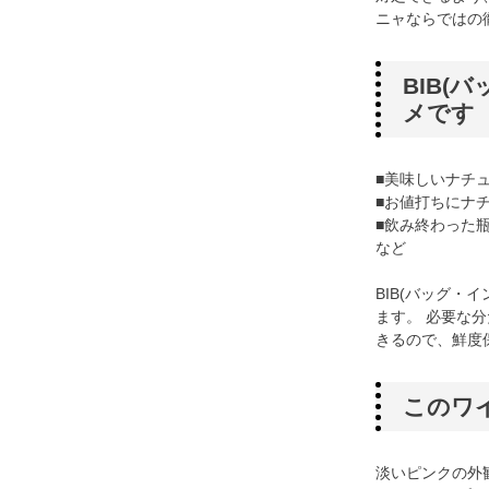
ニャならではの
BIB(
メです
■美味しいナチ
■お値打ちにナ
■飲み終わった
など
BIB(バッグ・
ます。 必要な
きるので、鮮度
このワ
淡いピンクの外