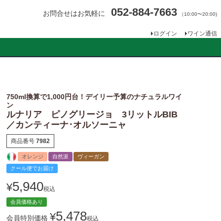
052-884-7663
お問合せはお気軽に
（10:00〜20:00)
ログイン
ワイン通信
750ml換算で1,000円台！デイリー予算のナチュラルワイ
ン
ルナリア ピノグリージョ 3リットルBIB
／カンティーナ･オルソーニャ
商品番号
7982
オレンジ
自然派
ヴィーガン
クール便でお届け
5,940
¥
税込
会員価格あり
5,478
¥
会員特別価格
税込