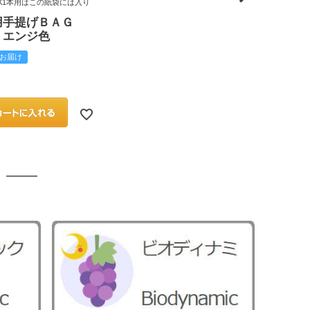
X1本用はこの紙袋には入り
用手提げＢＡＧ
 エンジ色
お届け