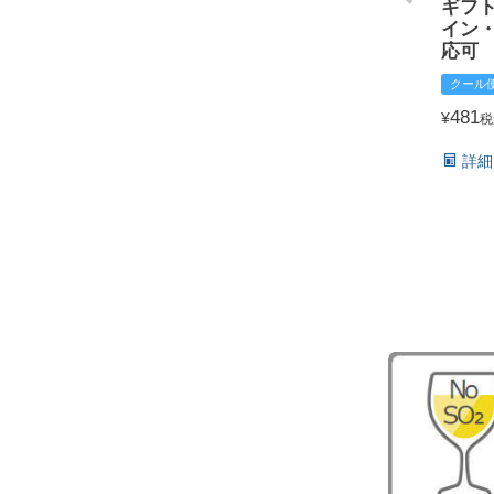
ギフ
イン
応可
クール
481
¥
税
詳細