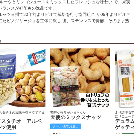
フルーツとリンゴジュースをミックスしたフレッシュな味わい で、果実
バランスが好印象の逸品です。
ルッツォ州で30年前よりビオで栽培を行う協同組合 が05年よりビオデ
てたピノグリージョを主体に醸し 後、ステンレスで発酵、そのまま熟
品
スタチオの風味を引き立ててま
芳醇な香りがたまらない
より環境負
天使のミックスナッツ
にリニュー
ピスタチオ アルペ
デュラ
ルツ使用
クール便でお届け
ゲッテ