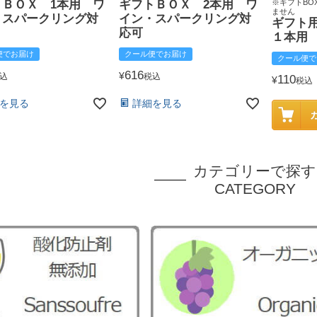
トＢＯＸ 1本用 ワ
ギフトＢＯＸ 2本用 ワ
※ギフトBO
ません
・スパークリング対
イン・スパークリング対
ギフト
応可
１本用
便でお届け
クール便でお届け
クール便で
616
¥
込
税込
110
¥
税込
を見る
詳細を見る
カテゴリーで探す
CATEGORY