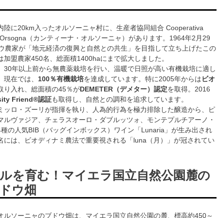
陸に20km入ったオルソーニャ村に、生産者協同組合 Cooperativa
nicola Orsogna（カンティーナ・オルソーニャ）があります。1964年2月29
ドウ農家が「地元経済の復興と自然との共生」を目指して立ち上げたこの
加盟農家450名、総面積1400haにまで拡大しました。
、30年以上前から無農薬栽培を行い、温暖で日照が高い有機栽培に適し
、現在では、
100％有機栽培
を達成しています。特に2005年からは
ビオ
取り入れ、総面積の45％が
DEMETER（デメター）認定
を取得。2016
sity Friend®認証
も取得し、自然との調和を追求しています。
ミッロ・ズーリが指揮を執り、人為的行為を極力排除した醸造から、ピ
マルヴァジア、チェラスオーロ・ダブルッツォ、モンテプルチアーノ・
種の人気BIB（バッグインボックス）ワイン「Lunaria」が生み出され
名には、ビオディナミ農法で重要視される「luna（月）」が冠されてい
ルを育む！マイエラ国立自然公園麓の
ドウ畑
オルソーニャのブドウ畑は、マイエラ国立自然公園の麓、標高約450～