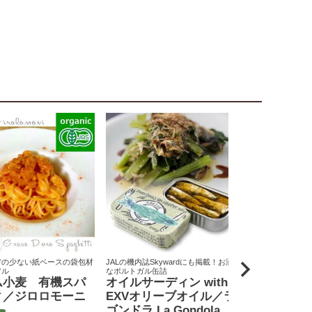
荷の少ない紙ベースの袋包材
JALの機内誌Skywardにも掲載！お洒落
原料米は全て国
アル
なポルトガル缶詰
りん屋
ム小麦 有機スパ
オイルサーディン with
戸田みりん
ィ／ジロロモーニ
EXVオリーブオイル／ラ
富
ゴンドラ La Gondola