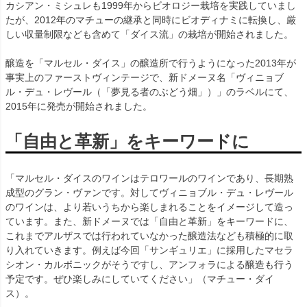
カシアン・ミシュレも1999年からビオロジー栽培を実践していまし
たが、2012年のマチューの継承と同時にビオディナミに転換し、厳
しい収量制限なども含めて「ダイス流」の栽培が開始されました。
醸造を「マルセル・ダイス」の醸造所で行うようになった2013年が
事実上のファーストヴィンテージで、新ドメーヌ名「ヴィニョブ
ル・デュ・レヴール（「夢見る者のぶどう畑」）」のラベルにて、
2015年に発売が開始されました。
「自由と革新」をキーワードに
「マルセル・ダイスのワインはテロワールのワインであり、長期熟
成型のグラン・ヴァンです。対してヴィニョブル・デュ・レヴール
のワインは、より若いうちから楽しまれることをイメージして造っ
ています。また、新ドメーヌでは「自由と革新」をキーワードに、
これまでアルザスでは行われていなかった醸造法なども積極的に取
り入れていきます。例えば今回「サンギュリエ」に採用したマセラ
シオン・カルボニックがそうですし、アンフォラによる醸造も行う
予定です。ぜひ楽しみにしていてください」（マチュー・ダイ
ス）。