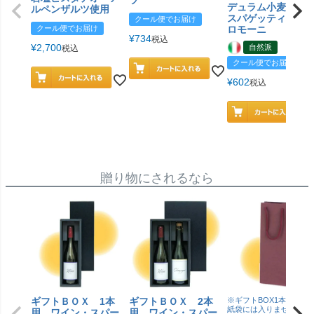
ツ
デュラム小麦 有
ルペンザルツ使用
スパゲッティ／ジ
クール便でお届け
クール便でお届け
ロモーニ
¥
734
税込
¥
2,700
自然派
税込
クール便でお届け
¥
602
税込
贈り物にされるなら
ギフトＢＯＸ 1本
ギフトＢＯＸ 2本
※ギフトBOX1本用はこ
紙袋には入りません
用 ワイン・スパー
用 ワイン・スパー