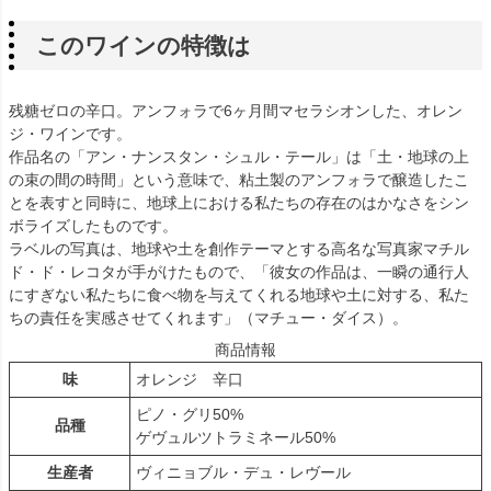
このワインの特徴は
残糖ゼロの辛口。アンフォラで6ヶ月間マセラシオンした、オレン
ジ・ワインです。
作品名の「アン・ナンスタン・シュル・テール」は「土・地球の上
の束の間の時間」という意味で、粘土製のアンフォラで醸造したこ
とを表すと同時に、地球上における私たちの存在のはかなさをシン
ボライズしたものです。
ラベルの写真は、地球や土を創作テーマとする高名な写真家マチル
ド・ド・レコタが手がけたもので、「彼女の作品は、一瞬の通行人
にすぎない私たちに食べ物を与えてくれる地球や土に対する、私た
ちの責任を実感させてくれます」（マチュー・ダイス）。
商品情報
味
オレンジ 辛口
ピノ・グリ50%
品種
ゲヴュルツトラミネール50%
生産者
ヴィニョブル・デュ・レヴール