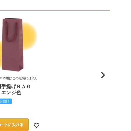
X1本用はこの紙袋には入り
用手提げＢＡＧ
 エンジ色
お届け