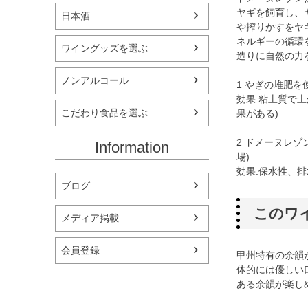
ヤギを飼育し、
日本酒
や搾りかすをヤ
ネルギーの循環
ワイングッズを選ぶ
造りに自然の力
ノンアルコール
1 やぎの堆肥を
効果:粘土質で
こだわり食品を選ぶ
果がある)
2 ドメーヌレ
Information
場)
効果:保水性、排
ブログ
このワ
メディア掲載
会員登録
甲州特有の余韻
体的には優しい
ある余韻が楽し