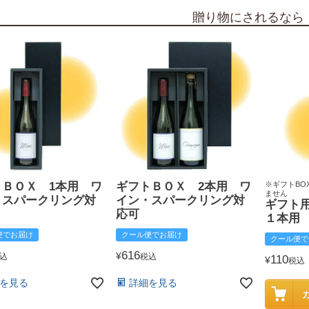
贈り物にされるなら
トＢＯＸ 1本用 ワ
ギフトＢＯＸ 2本用 ワ
※ギフトBO
ません
・スパークリング対
イン・スパークリング対
ギフト
応可
１本用
便でお届け
クール便でお届け
クール便で
616
¥
込
税込
110
¥
税込
を見る
詳細を見る