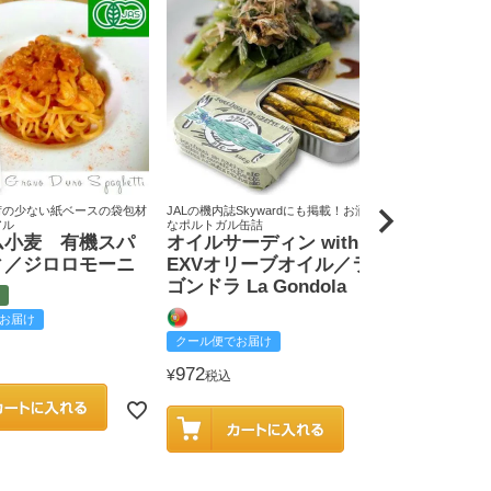
荷の少ない紙ベースの袋包材
JALの機内誌Skywardにも掲載！お洒落
原料米は全て国
アル
なポルトガル缶詰
りん屋
ム小麦 有機スパ
オイルサーディン with
戸田みりん
ィ／ジロロモーニ
EXVオリーブオイル／ラ
富
ゴンドラ La Gondola
お届け
クール便でお
クール便でお届け
2,585
¥
税込
972
¥
税込