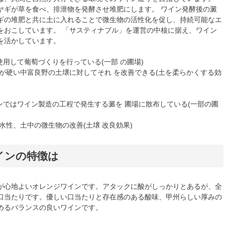
ヤギが草を食べ、排泄物を発酵させ堆肥にします。 ワイン発酵後の澱
ギの堆肥と共に土に入れることで微生物の活性化を促し、持続可能なエ
をおこしています。 「サスティナブル」を運営の中核に据え、ワイン
を活かしています。
使用して葡萄づくりを行っている(一部 の圃場)
土が硬い中富良野の土壌に対してそれ を改善できる(土を柔らかくする効
ゾンではワイン製造の工程で発生する澱を 圃場に散布している(一部の圃
水性、土中の微生物の改善(土壌 改良効果)
インの特徴は
が心地よいオレンジワインです。アタックに酸がしっかりとあるが、全
口当たりです。優しい口当たりと存在感のある酸味、甲州らしい厚みの
めるバランスの良いワインです。