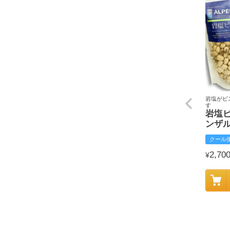
岩塩がピ
す
岩塩
ンザ
クール
2,70
¥