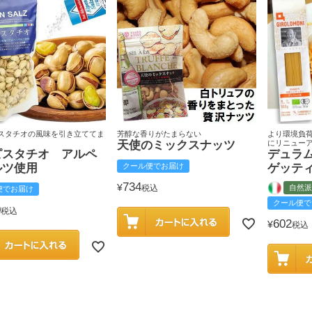
スタチオの風味を引き立ててま
芳醇な香りがたまらない
より環境負
天使のミックスナッツ
にリニュー
ピスタチオ アルペ
デュラ
ルツ使用
クール便でお届け
ゲッテ
734
¥
税込
自然派
便でお届け
クール便で
0
税込
602
¥
税込