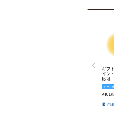
ギフ
イン
応可
クール
481
¥
税
詳細