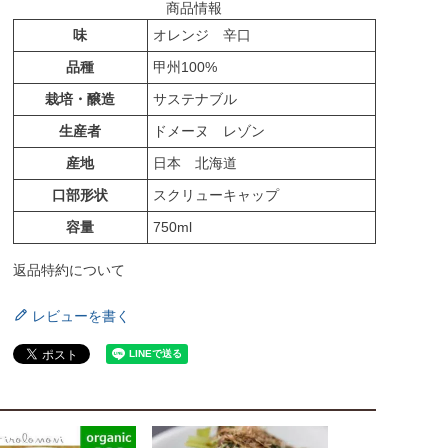
商品情報
味
オレンジ 辛口
品種
甲州100%
栽培・醸造
サステナブル
生産者
ドメーヌ レゾン
産地
日本 北海道
口部形状
スクリューキャップ
容量
750ml
返品特約について
レビューを書く