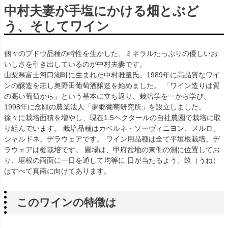
中村夫妻が手塩にかける畑とぶど
う、そしてワイン
個々のブドウ品種の特性を生かした、ミネラルたっぷりの優しいお
いしさを引き出しているのが中村夫妻です。
山梨県富士河口湖町に生まれた中村雅量氏。1989年に高品質なワイ
ンの醸造を志し奥野田葡萄酒醸造を始めました。 「ワイン造りは質
の高い葡萄から」という基本に立ち返り、栽培学を一から学び、
1998年に念願の農業法人「夢郷葡萄研究所」を設立しました。
徐々に栽培面積を増やし、現在1.5ヘクタールの自社農園で栽培に取
り組んでいます。 栽培品種はカベルネ・ソーヴィニヨン、メルロ、
シャルドネ、デラウェアです。 ワイン用品種は全て平垣根栽培、デ
ラウェアは棚栽培です。 圃場は、甲府盆地の東側の淵に位置してお
り、垣根の両面に一日を通して均等に 日が当たるよう、畝（うね）
はすべて真南に向けてあります。
このワインの特徴は