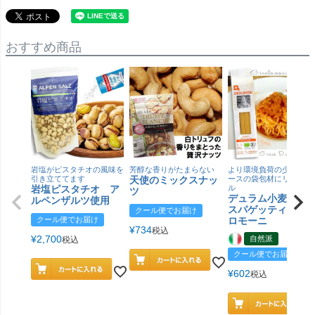
おすすめ商品
岩塩がピスタチオの風味を
芳醇な香りがたまらない
より環境負荷の少ない紙
引き立ててます
天使のミックスナッ
ースの袋包材にリニュー
岩塩ピスタチオ ア
ル
ツ
デュラム小麦 有
ルペンザルツ使用
スパゲッティ／ジ
クール便でお届け
クール便でお届け
ロモーニ
¥
734
税込
¥
2,700
自然派
税込
クール便でお届け
¥
602
税込