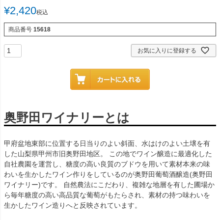
¥
2,420
税込
商品番号
15618
お気に入りに登録する
奥野田ワイナリーとは
甲府盆地東部に位置する日当りのよい斜面、水はけのよい土壌を有
した山梨県甲州市旧奥野田地区。 この地でワイン醸造に最適化した
自社農園を運営し、糖度の高い良質のブドウを用いて素材本来の味
わいを生かしたワイン作りをしているのが奥野田葡萄酒醸造(奥野田
ワイナリー)です。 自然農法にこだわり、複雑な地層を有した圃場か
ら毎年糖度の高い高品質な葡萄がもたらされ、素材の持つ味わいを
生かしたワイン造りへと反映されています。