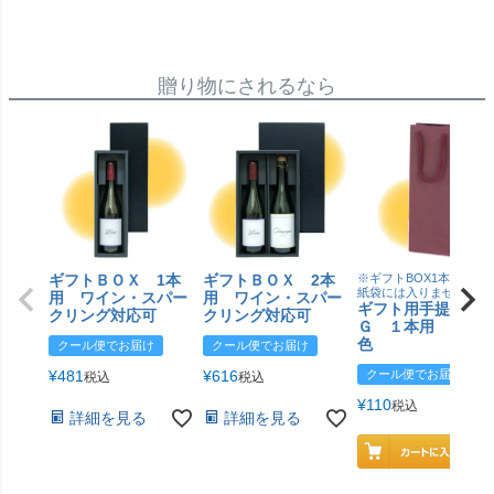
贈り物にされるなら
ギフトＢＯＸ 1本
ギフトＢＯＸ 2本
※ギフトBOX1本用はこ
紙袋には入りません
用 ワイン・スパー
用 ワイン・スパー
ギフト用手提げＢ
クリング対応可
クリング対応可
Ｇ １本用 エン
色
クール便でお届け
クール便でお届け
¥
481
¥
616
クール便でお届け
税込
税込
¥
110
税込
詳細を見る
詳細を見る