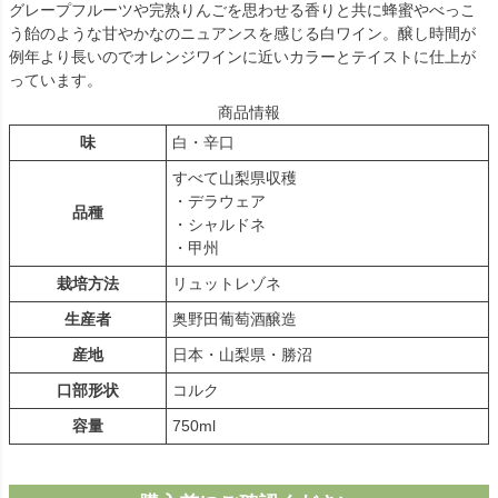
グレープフルーツや完熟りんごを思わせる香りと共に蜂蜜やべっこ
う飴のような甘やかなのニュアンスを感じる白ワイン。醸し時間が
例年より長いのでオレンジワインに近いカラーとテイストに仕上が
っています。
商品情報
味
白・辛口
すべて山梨県収穫
・デラウェア
品種
・シャルドネ
・甲州
栽培方法
リュットレゾネ
生産者
奥野田葡萄酒醸造
産地
日本・山梨県・勝沼
口部形状
コルク
容量
750ml