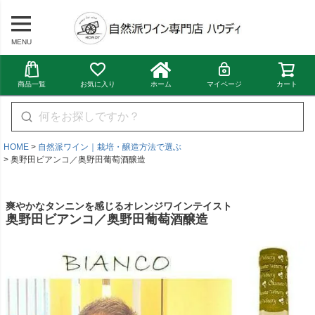
MENU
商品一覧
お気に入り
ホーム
マイページ
カート
HOME
自然派ワイン｜栽培・醸造方法で選ぶ
奥野田ビアンコ／奥野田葡萄酒醸造
爽やかなタンニンを感じるオレンジワインテイスト
奥野田ビアンコ／奥野田葡萄酒醸造