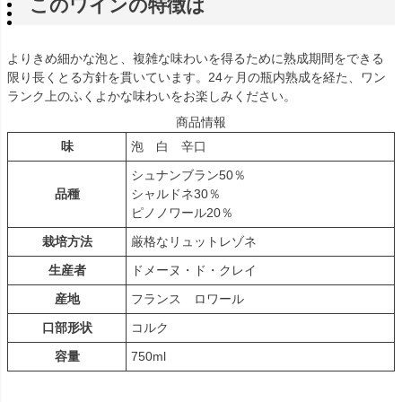
このワインの特徴は
よりきめ細かな泡と、複雑な味わいを得るために熟成期間をできる
限り長くとる方針を貫いています。24ヶ月の瓶内熟成を経た、ワン
ランク上のふくよかな味わいをお楽しみください。
商品情報
味
泡 白 辛口
シュナンブラン50％
品種
シャルドネ30％
ピノノワール20％
栽培方法
厳格なリュットレゾネ
生産者
ドメーヌ・ド・クレイ
産地
フランス ロワール
口部形状
コルク
容量
750ml