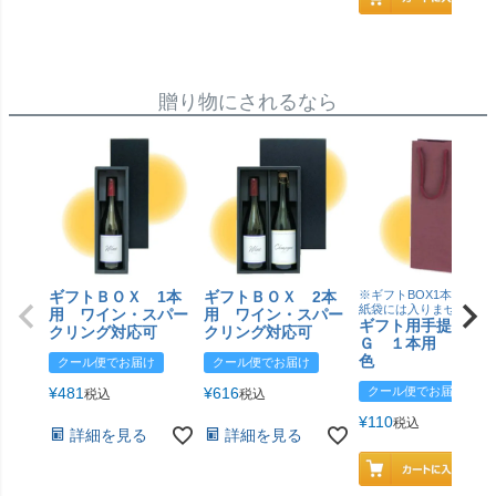
贈り物にされるなら
ギフトＢＯＸ 1本
ギフトＢＯＸ 2本
※ギフトBOX1本用はこ
紙袋には入りません
用 ワイン・スパー
用 ワイン・スパー
ギフト用手提げＢ
クリング対応可
クリング対応可
Ｇ １本用 エン
色
クール便でお届け
クール便でお届け
¥
481
¥
616
クール便でお届け
税込
税込
¥
110
税込
詳細を見る
詳細を見る