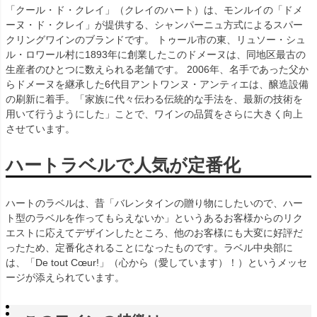
「クール・ド・クレイ」（クレイのハート）は、モンルイの「ドメ
ーヌ・ド・クレイ」が提供する、シャンパーニュ方式によるスパー
クリングワインのブランドです。 トゥール市の東、リュソー・シュ
ル・ロワール村に1893年に創業したこのドメーヌは、同地区最古の
生産者のひとつに数えられる老舗です。 2006年、名手であった父か
らドメーヌを継承した6代目アントワンヌ・アンティエは、醸造設備
の刷新に着手。「家族に代々伝わる伝統的な手法を、最新の技術を
用いて行うようにした」ことで、ワインの品質をさらに大きく向上
させています。
ハートラベルで人気が定番化
ハートのラベルは、昔「バレンタインの贈り物にしたいので、ハー
ト型のラベルを作ってもらえないか」というあるお客様からのリク
エストに応えてデザインしたところ、他のお客様にも大変に好評だ
ったため、定番化されることになったものです。ラベル中央部に
は、「De tout Cœur!」（心から（愛しています）！）というメッセ
ージが添えられています。