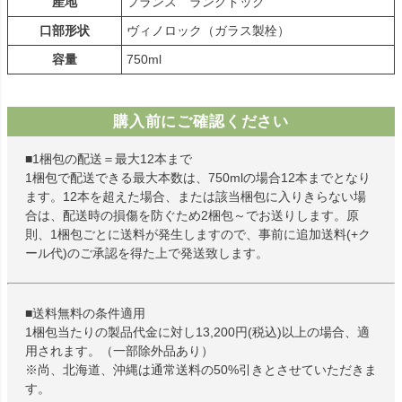
産地
フランス ラングドック
口部形状
ヴィノロック（ガラス製栓）
容量
750ml
購入前にご確認ください
■1梱包の配送＝最大12本まで
1梱包で配送できる最大本数は、750mlの場合12本までとなり
ます。12本を超えた場合、または該当梱包に入りきらない場
合は、配送時の損傷を防ぐため2梱包～でお送りします。原
則、1梱包ごとに送料が発生しますので、事前に追加送料(+ク
ール代)のご承認を得た上で発送致します。
■送料無料の条件適用
1梱包当たりの製品代金に対し13,200円(税込)以上の場合、適
用されます。（一部除外品あり）
※尚、北海道、沖縄は通常送料の50%引きとさせていただきま
す。