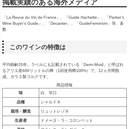
掲載実績のある海外メディア
「La Revue du Vin de France」、「Guide Hachette」、「Parker's
Wine Buyer's Guide」、「Decanter」、「GuideFeminivin」等、多
数
このワインの特徴は
平均樹齢25年。ラベルにも記載されている「Demi-Muid」と呼ばれ
るアリエ産600リットルの樽（1回使用樽100%）で、12ヵ月間熟
成。ガラス製コルクです。
商品情報
味
白 辛口
品種
シャルドネ
栽培・醸造
リュットレゾネ
生産者
ドメーヌ・ラ・コロンベット