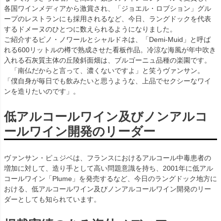
各国ワインメディアから激賞され、「ジョエル・ロブション」グル
ープのレストランにも採用されるなど、今日、ラングドックを代表
するドメーヌのひとつに数えられるようになりました。
ご紹介するピノ・ノワールとシャルドネは、「Demi-Muid」と呼ば
れる600リットルの樽で熟成させた看板作品。冷涼な海風が年中吹き
入れる石灰質主体の丘陵斜面畑は、ブルゴーニュ品種の楽園です。
「南仏だからと言って、濃くないですよ」と笑うヴァンサン。
「僕自身が毎日でも飲みたいと思うような、上品でセクシーなワイ
ンを造りたいのです」。
低アルコールワイン及びノンアルコ
ールワイン開発のリーダー
ヴァンサン・ピュジベは、フランスにおけるアルコール中毒患者の
増加に対して、造り手として高い問題意識を持ち、2001年に低アル
コールワイン「Plume」を発売するなど、今日のラングドック地方に
おける、低アルコールワイン及びノンアルコールワイン開発のリー
ダーとしても知られています。