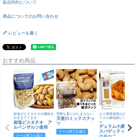
返品特約について
商品についてのお問い合わせ
レビューを書く
おすすめ商品
岩塩がピスタチオの風味を
芳醇な香りがたまらない
より環境負荷の少ない紙
引き立ててます
天使のミックスナッ
ースの袋包材にリニュー
岩塩ピスタチオ ア
ル
ツ
デュラム小麦 有
ルペンザルツ使用
スパゲッティ／ジ
クール便でお届け
クール便でお届け
ロモーニ