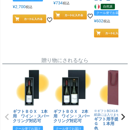
¥
734
税込
¥
2,700
自然派
税込
クール便でお届け
¥
602
税込
贈り物にされるなら
ギフトＢＯＸ 1本
ギフトＢＯＸ 2本
※ギフトBOX1本用はこ
紙袋には入りません
用 ワイン・スパー
用 ワイン・スパー
ギフト用手提げＢ
クリング対応可
クリング対応可
Ｇ １本用 エン
色
クール便でお届け
クール便でお届け