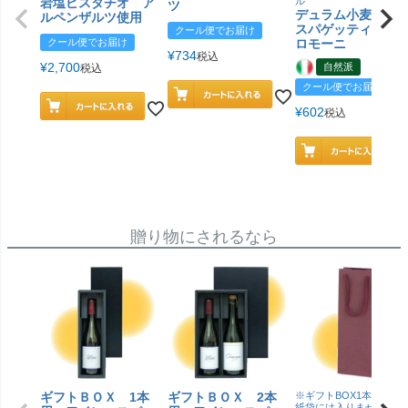
岩塩ピスタチオ ア
ル
ツ
デュラム小麦 有
ルペンザルツ使用
スパゲッティ／ジ
クール便でお届け
クール便でお届け
ロモーニ
¥
734
税込
¥
2,700
自然派
税込
クール便でお届け
¥
602
税込
贈り物にされるなら
ギフトＢＯＸ 1本
ギフトＢＯＸ 2本
※ギフトBOX1本用はこ
紙袋には入りません