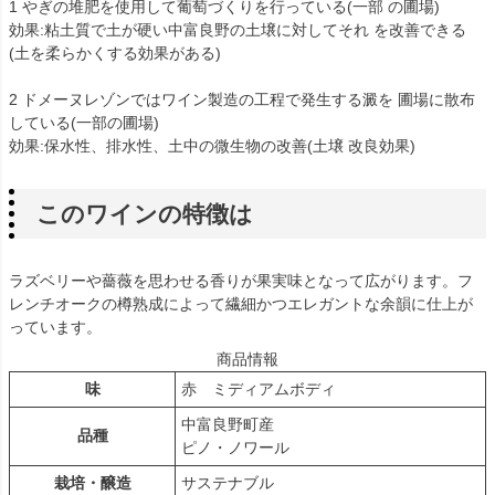
1 やぎの堆肥を使用して葡萄づくりを行っている(一部 の圃場)
効果:粘土質で土が硬い中富良野の土壌に対してそれ を改善できる
(土を柔らかくする効果がある)
2 ドメーヌレゾンではワイン製造の工程で発生する澱を 圃場に散布
している(一部の圃場)
効果:保水性、排水性、土中の微生物の改善(土壌 改良効果)
このワインの特徴は
ラズベリーや薔薇を思わせる香りが果実味となって広がります。フ
レンチオークの樽熟成によって繊細かつエレガントな余韻に仕上が
っています。
商品情報
味
赤 ミディアムボディ
中富良野町産
品種
ピノ・ノワール
栽培・醸造
サステナブル