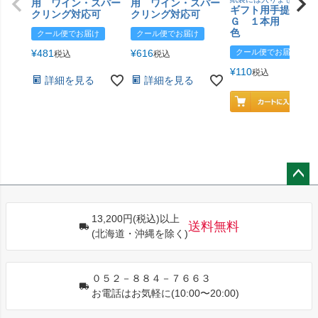
用 ワイン・スパー
用 ワイン・スパー
ギフト用手提げＢ
クリング対応可
クリング対応可
Ｇ １本用 エン
色
クール便でお届け
クール便でお届け
¥
481
¥
616
クール便でお届け
税込
税込
¥
110
税込
詳細を見る
詳細を見る
ペー
ジト
13,200円(税込)以上
ップ
送料無料
(北海道・沖縄を除く)
へ
０５２－８８４－７６６３
お電話はお気軽に(10:00〜20:00)