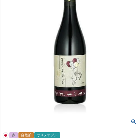
赤
自然派
サステナブル