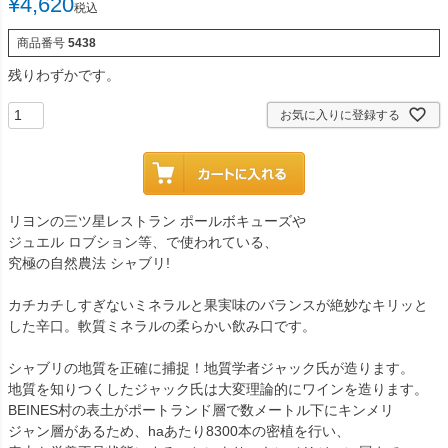
¥
4,620
税込
商品番号
5438
残りわずかです。
お気に入りに登録する
リヨンの三ツ星レストラン ポールボキューズや
ジュエル ロブション等、で使われている、
究極の自然農法 シャブリ!
カチカチしすぎないミネラルと果実味のバランスが絶妙なキリッと
した辛口。軟質ミネラルの柔らかい飲み口です。
シャブリの地質を正確に捕捉！地質学者ジャック氏が造ります。
地質を知りつくしたジャック氏は大変理論的にワインを造ります。
BEINES村の表土がポートランド層で数メートル下にキンメリ
ジャン層があるため、haあたり8300本の密植を行い、