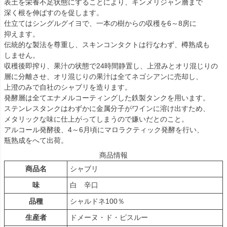
表土を栄養不足状態にすることにより、キンメリジャン層まで
深く根を伸ばすのを促します。
仕立てはシングルグイヨで、一本の樹からの収穫を6～8房に
抑えます。
伝統的な製法を尊重し、スキンコンタクトは行なわず、樽熟成も
しません。
収穫後即搾り、果汁の状態で24時間静置し、上澄みとオリ混じりの
層に分離させ、オリ混じりの果汁は全てネゴシアンに売却し、
上澄のみで自社のシャブリを造ります。
発酵層は全てエナメルコーティングした鉄製タンクを用います。
ステンレスタンクはわずかに金属分子がワインに溶け出すため、
メタリックな味に仕上がってしまうので嫌いだとのこと。
アルコール発酵後、4～6月頃にマロラクティック発酵を行い、
瓶熟成をへて出荷。
商品情報
商品名
シャブリ
味
白 辛口
品種
シャルドネ100％
生産者
ドメーヌ・ド・ピスルー