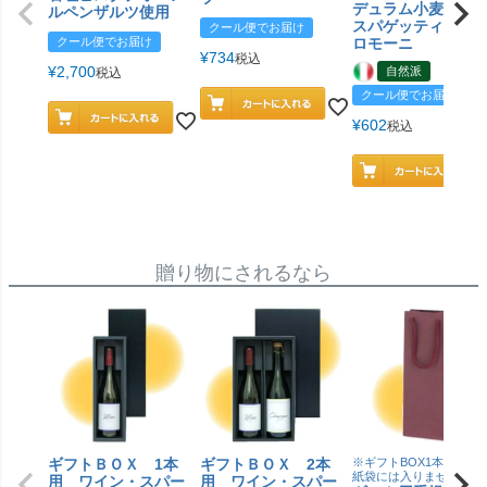
デュラム小麦 有
ルペンザルツ使用
スパゲッティ／ジ
クール便でお届け
クール便でお届け
ロモーニ
¥
734
税込
¥
2,700
自然派
税込
クール便でお届け
¥
602
税込
贈り物にされるなら
ギフトＢＯＸ 1本
ギフトＢＯＸ 2本
※ギフトBOX1本用はこ
紙袋には入りません
用 ワイン・スパー
用 ワイン・スパー