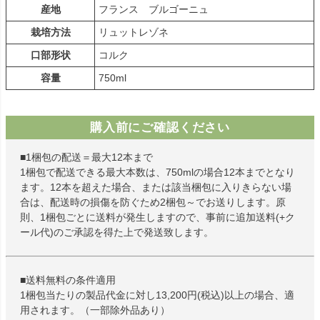
産地
フランス ブルゴーニュ
栽培方法
リュットレゾネ
口部形状
コルク
容量
750ml
購入前にご確認ください
■1梱包の配送＝最大12本まで
1梱包で配送できる最大本数は、750mlの場合12本までとなり
ます。12本を超えた場合、または該当梱包に入りきらない場
合は、配送時の損傷を防ぐため2梱包～でお送りします。原
則、1梱包ごとに送料が発生しますので、事前に追加送料(+ク
ール代)のご承認を得た上で発送致します。
■送料無料の条件適用
1梱包当たりの製品代金に対し13,200円(税込)以上の場合、適
用されます。（一部除外品あり）