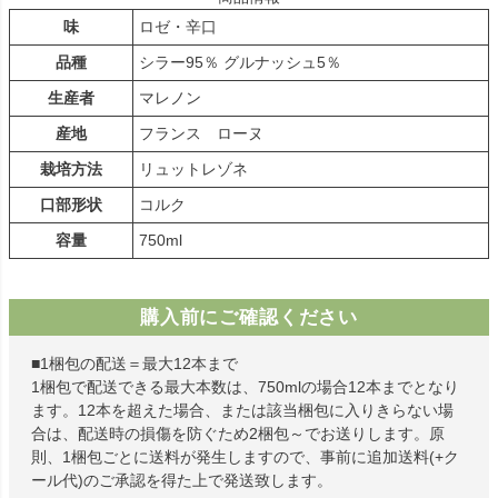
味
ロゼ・辛口
品種
シラー95％ グルナッシュ5％
生産者
マレノン
産地
フランス ローヌ
栽培方法
リュットレゾネ
口部形状
コルク
容量
750ml
購入前にご確認ください
■1梱包の配送＝最大12本まで
1梱包で配送できる最大本数は、750mlの場合12本までとなり
ます。12本を超えた場合、または該当梱包に入りきらない場
合は、配送時の損傷を防ぐため2梱包～でお送りします。原
則、1梱包ごとに送料が発生しますので、事前に追加送料(+ク
ール代)のご承認を得た上で発送致します。