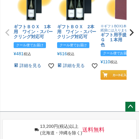
ギフトＢＯＸ 1本
ギフトＢＯＸ 2本
※ギフトBOX1本用はこ
紙袋には入りません
用 ワイン・スパー
用 ワイン・スパー
ギフト用手提げＢ
クリング対応可
クリング対応可
Ｇ １本用 エン
色
クール便でお届け
クール便でお届け
¥
481
¥
616
クール便でお届け
税込
税込
¥
110
税込
詳細を見る
詳細を見る
ペー
ジト
13,200円(税込)以上
ップ
送料無料
(北海道・沖縄を除く)
へ