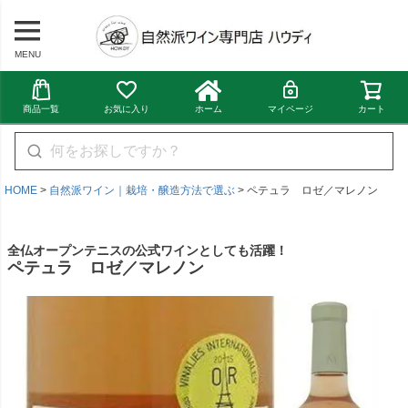
MENU
商品一覧
お気に入り
ホーム
マイページ
カート
HOME
自然派ワイン｜栽培・醸造方法で選ぶ
ペテュラ ロゼ／マレノン
全仏オープンテニスの公式ワインとしても活躍！
ペテュラ ロゼ／マレノン