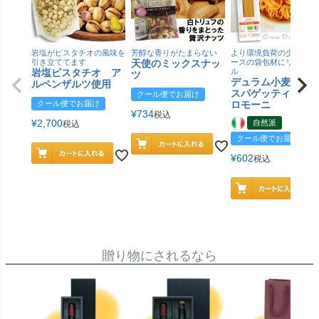
岩塩がピスタチオの風味を
芳醇な香りがたまらない
より環境負荷の少ない紙
引き立ててます
天使のミックスナッ
ースの袋包材にリニュー
岩塩ピスタチオ ア
ル
ツ
デュラム小麦 有
ルペンザルツ使用
スパゲッティ／ジ
クール便でお届け
クール便でお届け
ロモーニ
¥
734
税込
¥
2,700
自然派
税込
クール便でお届け
¥
602
税込
贈り物にされるなら