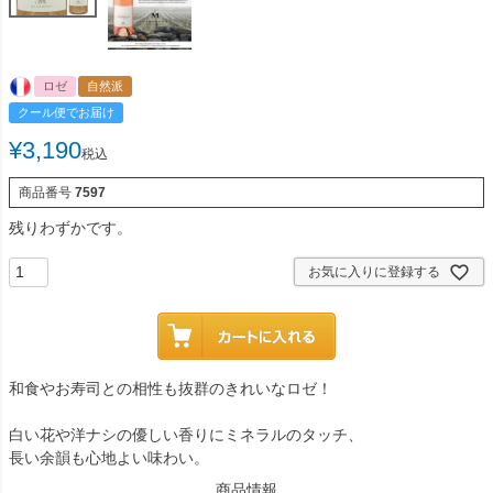
ロゼ
自然派
クール便でお届け
¥
3,190
税込
商品番号
7597
残りわずかです。
お気に入りに登録する
和食やお寿司との相性も抜群のきれいなロゼ！
白い花や洋ナシの優しい香りにミネラルのタッチ、
長い余韻も心地よい味わい。
商品情報