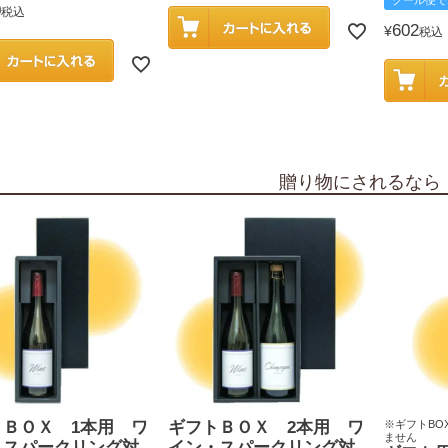
クール便で
0
税込
602
¥
税込
贈り物にされるなら
トＢＯＸ 1本用 ワ
ギフトＢＯＸ 2本用 ワ
※ギフトBO
ません
・スパークリング対
イン・スパークリング対