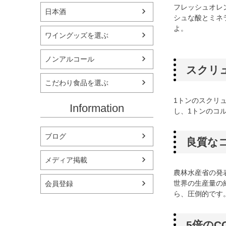
フレッシュオレ
日本酒
シュな酸とミネ
よ。
ワイングッズを選ぶ
ノンアルコール
スクリ
こだわり食品を選ぶ
1トンのスクリ
Information
し、1トンのコ
ブログ
良質な
メディア掲載
農林水産省の発
世界の生産量の
会員登録
ら、圧倒的です
5倍の