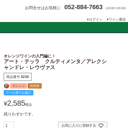
052-884-7663
お問合せはお気軽に
（10:00〜20:00)
ログイン
ワイン通信
オレンジワインの入門編に！
アート・テッラ クルティメンタ／アレクシ
ャンドレ・レウヴァス
商品番号
9230
オレンジ
自然派
クール便でお届け
2,585
¥
税込
残りわずかです。
お気に入りに登録する