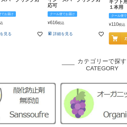
ギフト
応可
１本用
便でお届け
クール便でお届け
クール便で
616
¥
込
税込
110
¥
税込
を見る
詳細を見る
カテゴリーで探す
CATEGORY