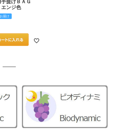
用手提げＢＡＧ
 エンジ色
お届け