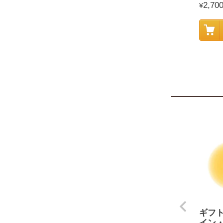
2,70
¥
ギフ
イン