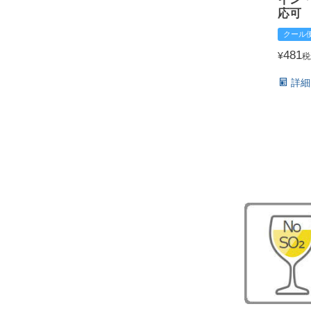
応可
クール
481
¥
税
詳細