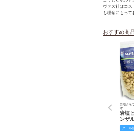
こうしたポルト
ヴァス社はコス
も理念にもって
おすすめ商
岩塩がピ
す
岩塩
ンザ
クール