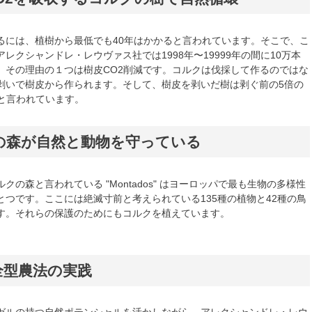
るには、植樹から最低でも40年はかかると言われています。そこで、こ
レクシャンドレ・レウヴァス社では1998年〜19999年の間に10万本
。その理由の１つは樹皮CO2削減です。コルクは伐採して作るのではな
剥いで樹皮から作られます。そして、樹皮を剥いだ樹は剥ぐ前の5倍の
ると言われています。
の森が自然と動物を守っている
クの森と言われている "Montados" はヨーロッパで最も生物の多様性
とつです。ここには絶滅寸前と考えられている135種の植物と42種の鳥
す。それらの保護のためにもコルクを植えています。
全型農法の実践