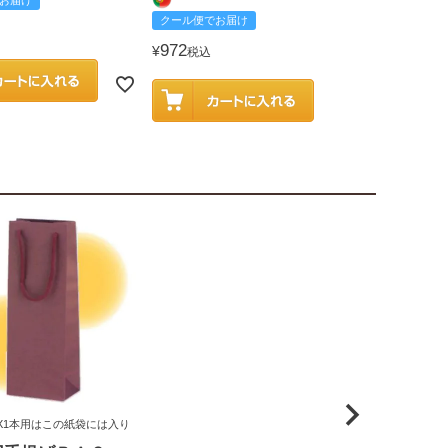
お届け
クール便でお
クール便でお届け
2,585
¥
税込
972
¥
税込
X1本用はこの紙袋には入り