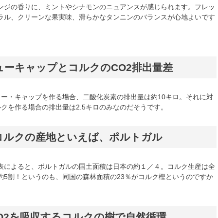
ンジの香りに、ミントやシナモンのニュアンスが感じられます。フレッ
ラル、クリーンな果実味、滑らかなタンニンのバランスが心地よいです
ューキャップとコルクのCO2排出量差
ュー・キャップを作る場合、二酸化炭素の排出量は約10キロ。それに対
ルクを作る場合の排出量は2.5キロのみなのだそうです。
コルクの産地といえば、ポルトガル
表によると、ポルトガルの国土面積は日本の約１／４。コルク生産は全
約5割！というのも、同国の森林面積の23％がコルク樫というのですか
。
CO2を吸収するコルクの樹で自然循環