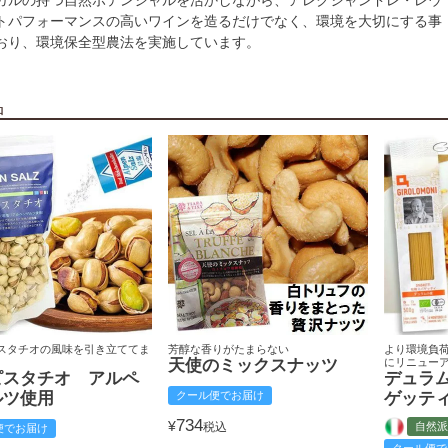
ガルの持つ自然ポテンシャルを活かしながら、アレクシャンドレ・レウ
トパフォーマンスの高いワインを造るだけでなく、環境を大切にする事
おり、環境保全型農法を実施しています。
品
スタチオの風味を引き立ててま
芳醇な香りがたまらない
より環境負
天使のミックスナッツ
にリニュー
ピスタチオ アルペ
デュラ
ルツ使用
クール便でお届け
ゲッテ
734
¥
税込
自然派
便でお届け