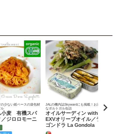
荷の少ない紙ベースの袋包材
JALの機内誌Skywardにも掲載！お洒落
原料米は全て国
アル
なポルトガル缶詰
りん屋
ム小麦 有機スパ
オイルサーディン with
戸田みりん
ィ／ジロロモーニ
EXVオリーブオイル／ラ
富
ゴンドラ La Gondola