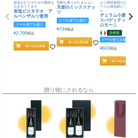
岩塩がピスタチオの風味を
芳醇な香りがたまらない
より環境負荷の少ない紙
引き立ててます
天使のミックスナッ
ースの袋包材にリニュー
岩塩ピスタチオ ア
ル
ツ
デュラム小麦 有
ルペンザルツ使用
スパゲッティ／ジ
クール便でお届け
クール便でお届け
ロモーニ
¥
734
税込
¥
2,700
自然派
税込
クール便でお届け
¥
602
税込
贈り物にされるなら