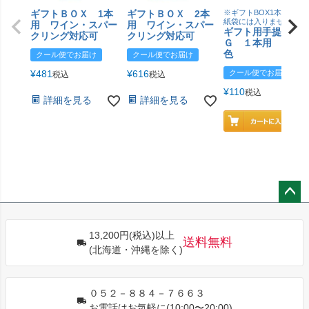
ギフトＢＯＸ 1本
ギフトＢＯＸ 2本
※ギフトBOX1本用はこ
紙袋には入りません
用 ワイン・スパー
用 ワイン・スパー
ギフト用手提げＢ
クリング対応可
クリング対応可
Ｇ １本用 エン
色
クール便でお届け
クール便でお届け
¥
481
¥
616
クール便でお届け
税込
税込
¥
110
税込
詳細を見る
詳細を見る
ペー
ジト
13,200円(税込)以上
ップ
送料無料
(北海道・沖縄を除く)
へ
０５２－８８４－７６６３
お電話はお気軽に(10:00〜20:00)