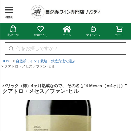
MENU
商品一覧
お気に入り
ホーム
マイページ
カート
HOME
自然派ワイン｜栽培・醸造方法で選ぶ
クアトロ・メセス／ファン･ヒル
バリック（樽）4ヶ月熟成なので、 その名も”4 Meses（＝4ヶ月）”
クアトロ・メセス／ファン･ヒル