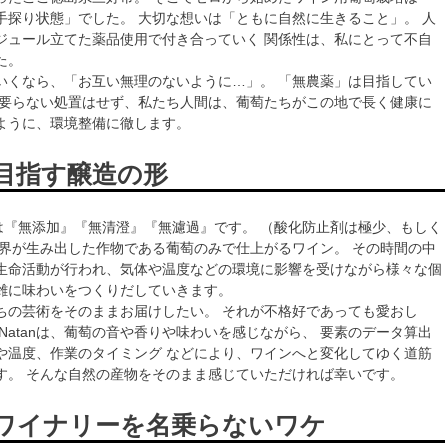
手探り状態」でした。 大切な想いは「ともに自然に生きること」。 人
ジュール立てた薬品使用で付き合っていく 関係性は、私にとって不自
た。
いくなら、「お互い無理のないように…」。 「無農薬」は目指してい
、要らない処置はせず、私たち人間は、葡萄たちがこの地で長く健康に
ように、環境整備に徹します。
nが目指す醸造の形
ンは『無添加』『無清澄』『無濾過』です。 （酸化防止剤は極少、もしく
然界が生み出した作物である葡萄のみで仕上がるワイン。 その時間の中
生命活動が行われ、気体や温度などの環境に影響を受けながら様々な個
雑に味わいをつくりだしていきます。
ちの芸術をそのままお届けしたい。 それが不格好であっても愛おし
Natanは、葡萄の音や香りや味わいを感じながら、 要素のデータ算出
や温度、作業のタイミング などにより、ワインへと変化してゆく道筋
す。 そんな自然の産物をそのまま感じていただければ幸いです。
nがワイナリーを名乗らないワケ