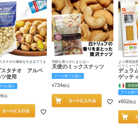
スタチオの風味を引き立ててま
芳醇な香りがたまらない
より環境負
天使のミックスナッツ
にリニュー
ピスタチオ アルペ
デュラ
ルツ使用
クール便でお届け
ゲッテ
734
¥
税込
自然派
便でお届け
クール便で
0
税込
602
¥
税込