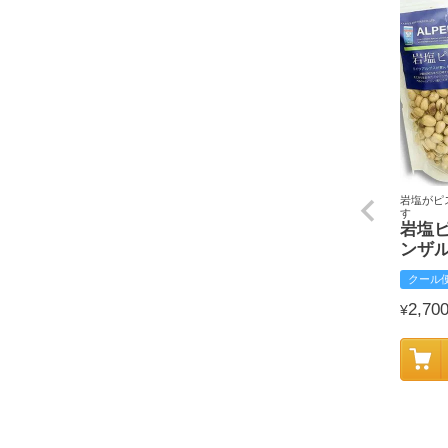
岩塩がピ
す
岩塩
ンザ
クール
2,70
¥