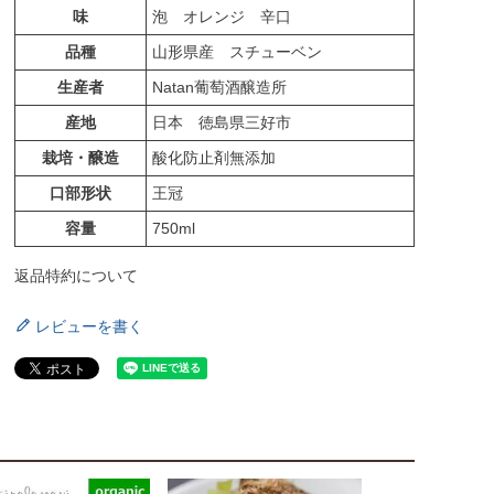
味
泡 オレンジ 辛口
品種
山形県産 スチューベン
生産者
Natan葡萄酒醸造所
産地
日本 徳島県三好市
栽培・醸造
酸化防止剤無添加
口部形状
王冠
容量
750ml
返品特約について
レビューを書く