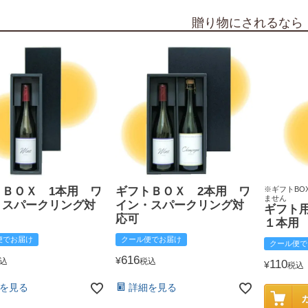
贈り物にされるなら
トＢＯＸ 1本用 ワ
ギフトＢＯＸ 2本用 ワ
※ギフトBO
ません
・スパークリング対
イン・スパークリング対
ギフト
応可
１本用
便でお届け
クール便でお届け
クール便で
616
¥
込
税込
110
¥
税込
を見る
詳細を見る