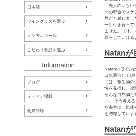
「先人のいない
日本酒
間の都合でスケ
然だと感じまし
ワイングッズを選ぶ
一生付き合って
ません。 でも
ノンアルコール
暮らしていける
こだわり食品を選ぶ
Nata
Information
Natanのワイ
は無添加） 自
には、微生物の
ブログ
性を発揮し、複
そんな自然物た
メディア掲載
い。 そう考える
を参考に、気体
会員登録
を誘導していま
Nata