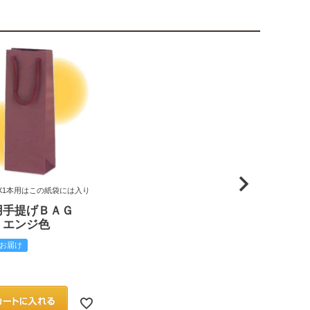
X1本用はこの紙袋には入り
用手提げＢＡＧ
 エンジ色
お届け