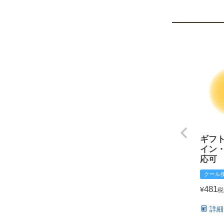
ギフ
イン
応可
クール
481
¥
税
詳細