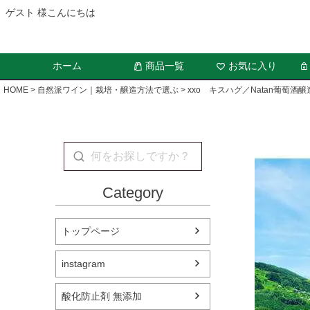
ゲスト 様こんにちは
ホーム
商品一覧
お気に入り
HOME
自然派ワイン｜栽培・醸造方法で選ぶ
xxo キスハグ／Natan葡萄酒醸
Category
トップページ
instagram
酸化防止剤 無添加