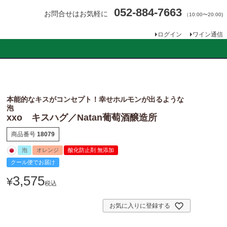
052-884-7663
お問合せはお気軽に
（10:00〜20:00)
ログイン
ワイン通信
本能的なキスがコンセプト！幸せホルモンが出るような
泡
xxo キスハグ／Natan葡萄酒醸造所
商品番号
18079
泡
オレンジ
酸化防止剤 無添加
クール便でお届け
3,575
¥
税込
お気に入りに登録する