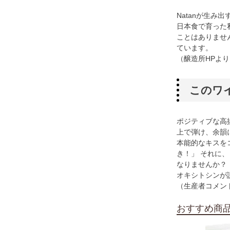
Natanが生み
日本食で育った
ことはありません
ています。
（醸造所HPより
このワ
ポジティブな高
上で弾け、余韻
本能的なキスを
き！」 それに
なりませんか？
オキシトシンが
（生産者コメン
おすすめ商