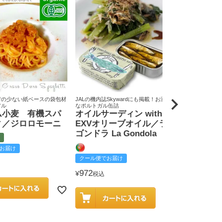
荷の少ない紙ベースの袋包材
JALの機内誌Skywardにも掲載！お洒落
原料米は全て国
アル
なポルトガル缶詰
りん屋
ム小麦 有機スパ
オイルサーディン with
戸田みりん
ィ／ジロロモーニ
EXVオリーブオイル／ラ
富
ゴンドラ La Gondola
お届け
クール便でお
クール便でお届け
2,585
¥
税込
972
¥
税込