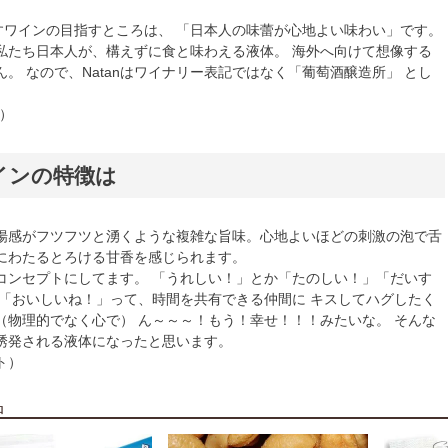
出すワインの目指すところは、 「日本人の味蕾が心地よい味わい」です。
私たち日本人が、構えずに食と味わえる液体。 海外へ向けて想像する
。 なので、Natanはワイナリー表記ではなく「葡萄酒醸造所」 とし
）
インの特徴は
揚感がフツフツと湧くような複雑な旨味。心地よいほどの刺激の泡で舌
にわたるとろける甘香を感じられます。
コンセプトにしてます。 「うれしい！」とか「たのしい！」「だいす
、「おいしいね！」って、時間を共有できる仲間に キスしてハグしたく
（物理的でなく心で） ん～～～！もう！幸せ！！！みたいな。 そんな
誘発される液体になったと思います。
ト）
品