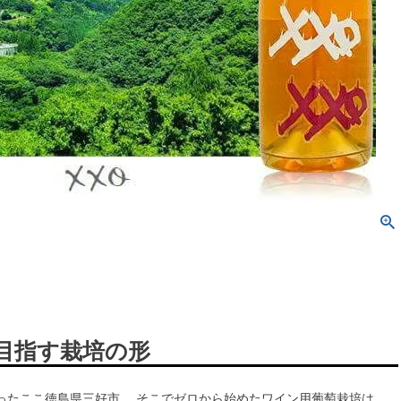
nが目指す栽培の形
ったここ徳島県三好市。 そこでゼロから始めたワイン用葡萄栽培は