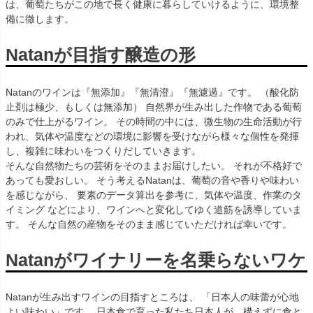
は、葡萄たちがこの地で長く健康に暮らしていけるように、環境整
備に徹します。
Natanが目指す醸造の形
Natanのワインは『無添加』『無清澄』『無濾過』です。 （酸化防
止剤は極少、もしくは無添加） 自然界が生み出した作物である葡萄
のみで仕上がるワイン。 その時間の中には、微生物の生命活動が行
われ、気体や温度などの環境に影響を受けながら様々な個性を発揮
し、複雑に味わいをつくりだしていきます。
そんな自然物たちの芸術をそのままお届けしたい。 それが不格好で
あっても愛おしい。 そう考えるNatanは、葡萄の音や香りや味わい
を感じながら、 要素のデータ算出を参考に、気体や温度、作業のタ
イミング などにより、ワインへと変化してゆく道筋を誘導していま
す。 そんな自然の産物をそのまま感じていただければ幸いです。
Natanがワイナリーを名乗らないワケ
Natanが生み出すワインの目指すところは、 「日本人の味蕾が心地
よい味わい」です。 日本食で育った私たち日本人が、構えずに食と