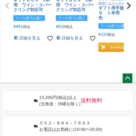
ギフトＢＯＸ 1本
ギフトＢＯＸ 2本
紙袋には入りません
用 ワイン・スパー
用 ワイン・スパー
ギフト用手提げＢ
クリング対応可
クリング対応可
Ｇ １本用 エン
色
クール便でお届け
クール便でお届け
¥
481
¥
616
クール便でお届け
税込
税込
¥
110
税込
詳細を見る
詳細を見る
ペー
ジト
13,200円(税込)以上
ップ
送料無料
(北海道・沖縄を除く)
へ
０５２－８８４－７６６３
お電話はお気軽に(10:00〜20:00)