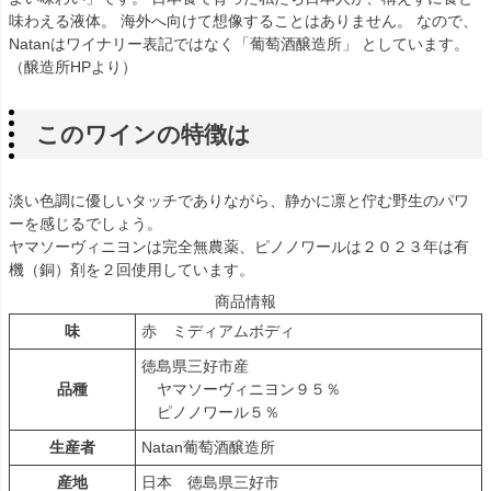
味わえる液体。 海外へ向けて想像することはありません。 なので、
Natanはワイナリー表記ではなく「葡萄酒醸造所」 としています。
（醸造所HPより）
このワインの特徴は
淡い色調に優しいタッチでありながら、静かに凛と佇む野生のパワ
ーを感じるでしょう。
ヤマソーヴィニヨンは完全無農薬、ピノノワールは２０２３年は有
機（銅）剤を２回使用しています。
商品情報
味
赤 ミディアムボディ
徳島県三好市産
品種
ヤマソーヴィニヨン９５％
ピノノワール５％
生産者
Natan葡萄酒醸造所
産地
日本 徳島県三好市