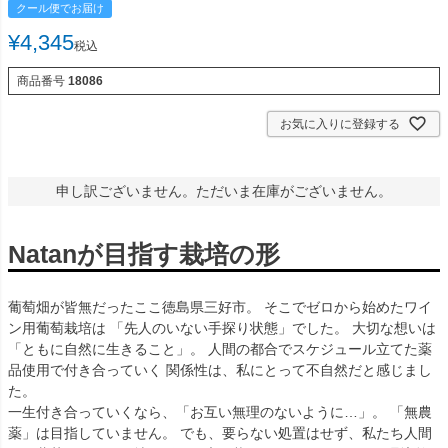
クール便でお届け
¥
4,345
税込
商品番号
18086
お気に入りに登録する
申し訳ございません。ただいま在庫がございません。
Natanが目指す栽培の形
葡萄畑が皆無だったここ徳島県三好市。 そこでゼロから始めたワイ
ン用葡萄栽培は 「先人のいない手探り状態」でした。 大切な想いは
「ともに自然に生きること」。 人間の都合でスケジュール立てた薬
品使用で付き合っていく 関係性は、私にとって不自然だと感じまし
た。
一生付き合っていくなら、「お互い無理のないように…」。 「無農
薬」は目指していません。 でも、要らない処置はせず、私たち人間