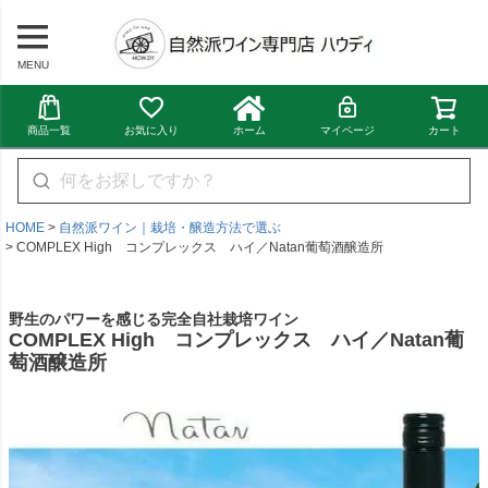
MENU
商品一覧
お気に入り
ホーム
マイページ
カート
HOME
自然派ワイン｜栽培・醸造方法で選ぶ
COMPLEX High コンプレックス ハイ／Natan葡萄酒醸造所
野生のパワーを感じる完全自社栽培ワイン
COMPLEX High コンプレックス ハイ／Natan葡
萄酒醸造所