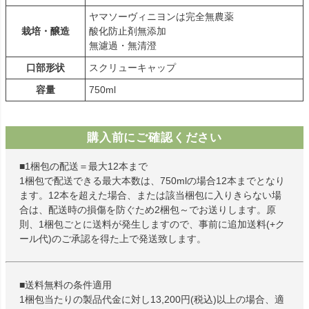
ヤマソーヴィニヨンは完全無農薬
栽培・醸造
酸化防止剤無添加
無濾過・無清澄
口部形状
スクリューキャップ
容量
750ml
購入前にご確認ください
■1梱包の配送＝最大12本まで
1梱包で配送できる最大本数は、750mlの場合12本までとなり
ます。12本を超えた場合、または該当梱包に入りきらない場
合は、配送時の損傷を防ぐため2梱包～でお送りします。原
則、1梱包ごとに送料が発生しますので、事前に追加送料(+ク
ール代)のご承認を得た上で発送致します。
■送料無料の条件適用
1梱包当たりの製品代金に対し13,200円(税込)以上の場合、適