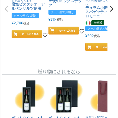
引き立ててます
天使のミックスナッ
ースの袋包材にリニュー
岩塩ピスタチオ ア
ル
ツ
デュラム小麦 有
ルペンザルツ使用
スパゲッティ／ジ
クール便でお届け
クール便でお届け
ロモーニ
¥
734
税込
¥
2,700
自然派
税込
クール便でお届け
¥
602
税込
贈り物にされるなら
※ギフトBOX1本用はこ