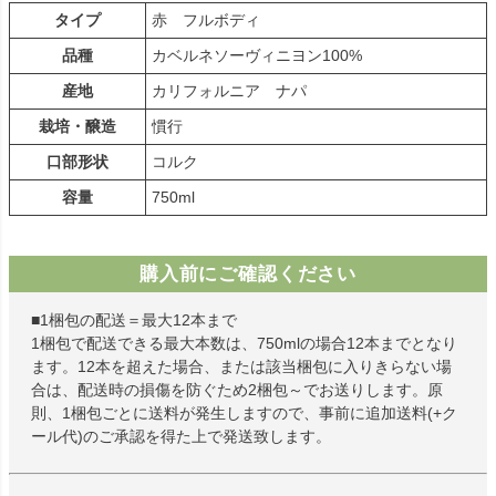
タイプ
赤 フルボディ
品種
カベルネソーヴィニヨン100%
産地
カリフォルニア ナパ
栽培・醸造
慣行
口部形状
コルク
容量
750ml
購入前にご確認ください
■1梱包の配送＝最大12本まで
1梱包で配送できる最大本数は、750mlの場合12本までとなり
ます。12本を超えた場合、または該当梱包に入りきらない場
合は、配送時の損傷を防ぐため2梱包～でお送りします。原
則、1梱包ごとに送料が発生しますので、事前に追加送料(+ク
ール代)のご承認を得た上で発送致します。