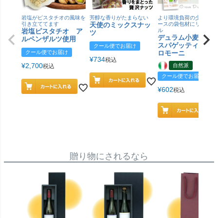
岩塩がピスタチオの風味を
芳醇な香りがたまらない
より環境負荷の少ない紙
引き立ててます
天使のミックスナッ
ースの袋包材にリニュー
岩塩ピスタチオ ア
ル
ツ
デュラム小麦 有
ルペンザルツ使用
スパゲッティ／ジ
クール便でお届け
クール便でお届け
ロモーニ
¥
734
税込
¥
2,700
自然派
税込
クール便でお届け
¥
602
税込
贈り物にされるなら