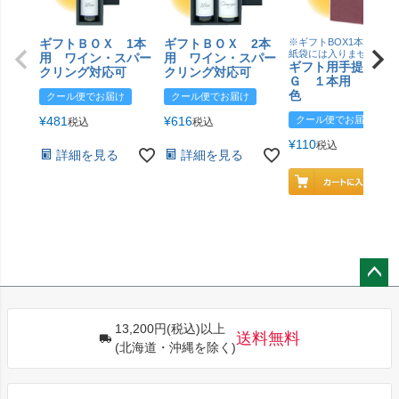
ギフトＢＯＸ 1本
ギフトＢＯＸ 2本
※ギフトBOX1本用はこ
紙袋には入りません
用 ワイン・スパー
用 ワイン・スパー
ギフト用手提げＢ
クリング対応可
クリング対応可
Ｇ １本用 エン
色
クール便でお届け
クール便でお届け
¥
481
¥
616
クール便でお届け
税込
税込
¥
110
税込
詳細を見る
詳細を見る
ペー
ジト
13,200円(税込)以上
ップ
送料無料
(北海道・沖縄を除く)
へ