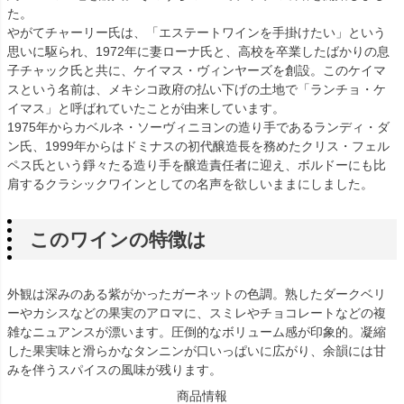
た。
やがてチャーリー氏は、「エステートワインを手掛けたい」という
思いに駆られ、1972年に妻ローナ氏と、高校を卒業したばかりの息
子チャック氏と共に、ケイマス・ヴィンヤーズを創設。このケイマ
スという名前は、メキシコ政府の払い下げの土地で「ランチョ・ケ
イマス」と呼ばれていたことが由来しています。
1975年からカベルネ・ソーヴィニヨンの造り手であるランディ・ダ
ン氏、1999年からはドミナスの初代醸造長を務めたクリス・フェル
ペス氏という錚々たる造り手を醸造責任者に迎え、ボルドーにも比
肩するクラシックワインとしての名声を欲しいままにしました。
このワインの特徴は
外観は深みのある紫がかったガーネットの色調。熟したダークベリ
ーやカシスなどの果実のアロマに、スミレやチョコレートなどの複
雑なニュアンスが漂います。圧倒的なボリューム感が印象的。凝縮
した果実味と滑らかなタンニンが口いっぱいに広がり、余韻には甘
みを伴うスパイスの風味が残ります。
商品情報