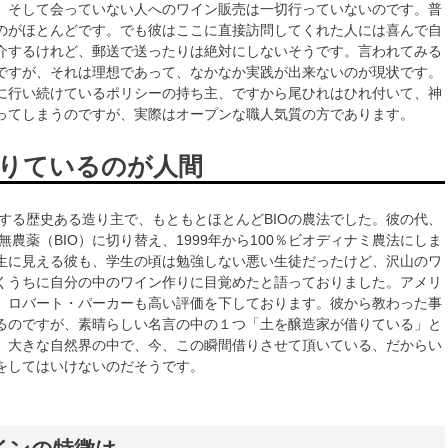
。そして会っていない人へのワイン販売は一切行っていないのです。普
のがほとんどです。でも彼はここに直接訪問してくれた人には喜んで自
介するけれど、郵送で送ったりは絶対にしないそうです。言われてみる
ですが、それは理想であって、なかなか実践が出来ないのが現状です。
に行い続けているポリシーの持ち主、ですから尾ひれはひれ付いて、神
ってしまうのですが、実際はオープンな職人気質の方であります。
りているのが人間
在する歴史ある造り主で、もともとほとんどBIOの農法でした。彼の代、
全無農薬（BIO）に切り替え、1999年から100％ビオディナミ農法にしま
生に見える彼も、学生の頃は勉強しない悪い生徒だったけど、沢山のワ
くうちに自分の中のワイン作りに目覚めたと語っておりました。アメリ
、ロバート・パーカーも高い評価を下しております。彼から教わった事
るのですが、素晴らしい名言の中の１つ「土を醸造家が借りている」と
。大きな自然界の中で、今、この瞬間借りさせて頂いている、だからい
をしてはいけないのだそうです。