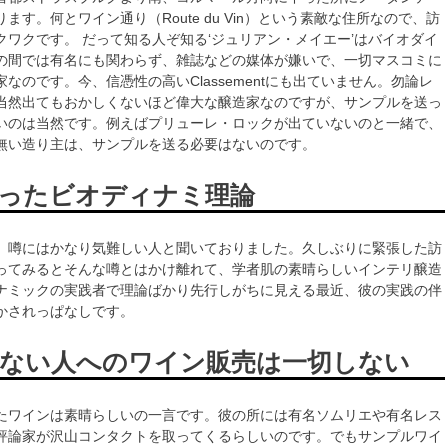
ます。何とワイン通り（Route du Vin）という素敵な住所なので、訪
クワクです。 だって知る人ぞ知る‘ジュリアン・メイエー’はバイオダイ
の間では有名にも関わらず、雑誌などの媒体が嫌いで、一切マスコミに
なのです。今、信憑性の高いClassementにも出ていません。勿論レ
当然出てもおかしくないほど偉大な醸造家なのですが、サンプルを送っ
いのは当然です。例えばプリューレ・ロックが出ていないのと一緒で、
無い造り主は、サンプルを送る必要はないのです。
ったビオディナミ理論
、噂にはかなり気難しい人と聞いておりました。久しぶりに緊張した訪
ってみるとそんな噂とはかけ離れて、学者肌の素晴らしいインテリ醸造
ナミックの実践者で理論ばかり先行しがちに見える最近、彼の実践の伴
かされっぱなしです。
ない人へのワイン販売は一切しない
たワインは素晴らしいの一言です。彼の所には有名ソムリエや有名レス
評論家が沢山コンタクトを取ってくるらしいのです。でもサンプルワイ