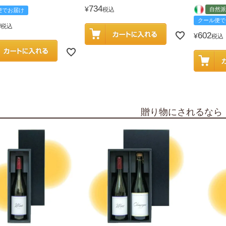
734
¥
税込
自然派
便でお届け
クール便で
0
税込
602
¥
税込
贈り物にされるなら