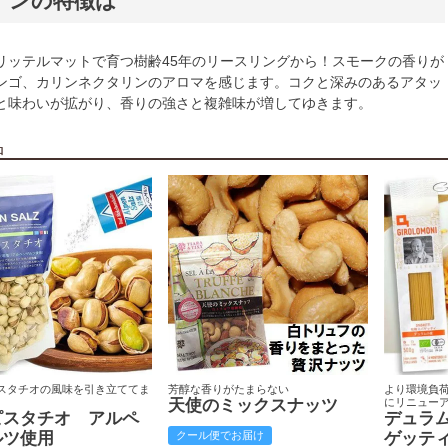
インの特徴は
リッテルマットで育つ樹齢45年のリースリングから！スモークの香りが
ンゴ、カリンネクタリンのアロマを感じます。コクと深みのあるアタッ
と味わいが拡がり、香りの強さと複雑味が増してゆきます。
品
スタチオの風味を引き立ててま
芳醇な香りがたまらない
より環境負
天使のミックスナッツ
にリニュー
ピスタチオ アルペ
デュラ
ルツ使用
クール便でお届け
ゲッテ