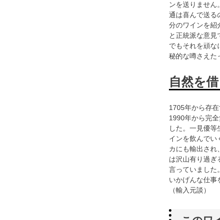
ンを送りません
通は喜んで送る
分のワインを紹
と正統派な意見
でもそれを頑な
秘的な噂さえた
自然を借
1705年から存
1990年から完
した。一見優等
インを飲んでい
カにも輸出され
は沢山有り過ぎ
言っていました
いかげんな仕事
（輸入元談）