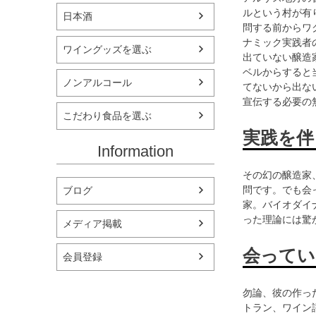
ルという村が有り
日本酒
問する前からワ
ナミック実践者
ワイングッズを選ぶ
出ていない醸造家
ベルからすると
ノンアルコール
てないから出な
宣伝する必要の
こだわり食品を選ぶ
実践を伴
Information
その幻の醸造家
問です。でも会
ブログ
家。バイオダイ
った理論には驚
メディア掲載
会ってい
会員登録
勿論、彼の作っ
トラン、ワイン