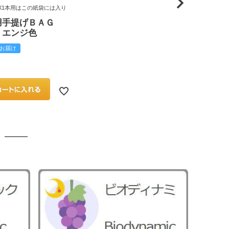
X1本用はこの紙袋には入り
用手提げＢＡＧ
 エンジ色
お届け