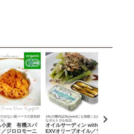
荷の少ない紙ベースの袋包材
JALの機内誌Skywardにも掲載！お洒落
原料米は全て国
アル
なポルトガル缶詰
りん屋
ム小麦 有機スパ
オイルサーディン with
戸田みりん
ィ／ジロロモーニ
EXVオリーブオイル／ラ
富