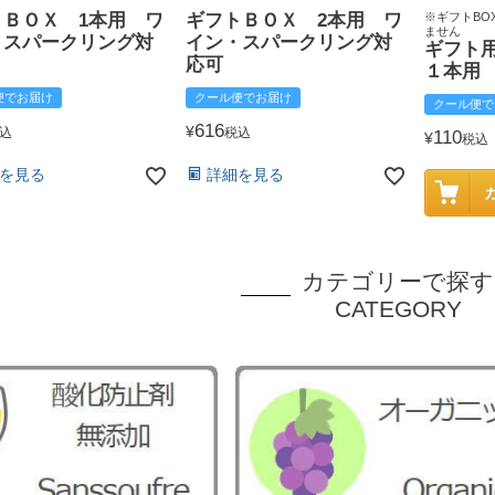
トＢＯＸ 1本用 ワ
ギフトＢＯＸ 2本用 ワ
※ギフトBO
ません
・スパークリング対
イン・スパークリング対
ギフト
応可
１本用
便でお届け
クール便でお届け
クール便で
616
¥
込
税込
110
¥
税込
を見る
詳細を見る
カテゴリーで探す
CATEGORY