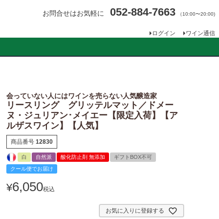
052-884-7663
お問合せはお気軽に
（10:00〜20:00)
ログイン
ワイン通信
会っていない人にはワインを売らない人気醸造家
リースリング グリッテルマット／ドメー
ヌ・ジュリアン･メイエー【限定入荷】【ア
ルザスワイン】【人気】
商品番号
12830
白
自然派
酸化防止剤 無添加
ギフトBOX不可
クール便でお届け
6,050
¥
税込
お気に入りに登録する