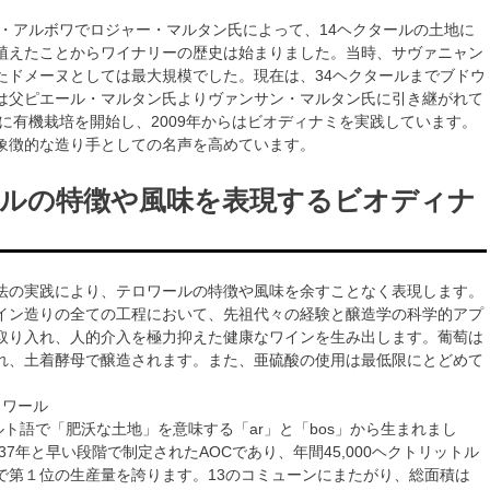
ュラ・アルボワでロジャー・マルタン氏によって、14ヘクタールの土地に
植えたことからワイナリーの歴史は始まりました。当時、サヴァニャン
たドメーヌとしては最大規模でした。現在は、34ヘクタールまでブドウ
は父ピエール・マルタン氏よりヴァンサン・マルタン氏に引き継がれて
年に有機栽培を開始し、2009年からはビオディナミを実践しています。
象徴的な造り手としての名声を高めています。
ルの特徴や風味を表現するビオディナ
法の実践により、テロワールの特徴や風味を余すことなく表現します。
イン造りの全ての工程において、先祖代々の経験と醸造学の科学的アプ
取り入れ、人的介入を極力抑えた健康なワインを生み出します。葡萄は
れ、土着酵母で醸造されます。また、亜硫酸の使用は最低限にとどめて
ロワール
ルト語で「肥沃な土地」を意味する「ar」と「bos」から生まれまし
ら37年と早い段階で制定されたAOCであり、年間45,000ヘクトリットル
で第１位の生産量を誇ります。13のコミューンにまたがり、総面積は