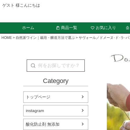
ゲスト 様こんにちは
ホーム
商品一覧
お気に入り
HOME
自然派ワイン｜栽培・醸造方法で選ぶ
サヴォール／ドメーヌ･ド･ラ･パ
Category
トップページ
instagram
酸化防止剤 無添加