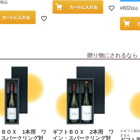
0
税込
602
¥
税込
贈り物にされるなら
トＢＯＸ 1本用 ワ
ギフトＢＯＸ 2本用 ワ
※ギフトBO
ません
・スパークリング対
イン・スパークリング対