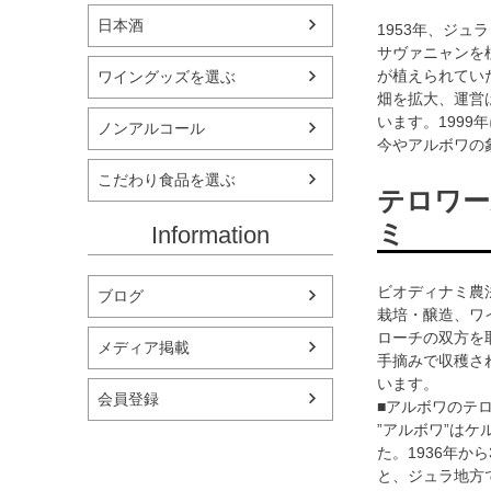
日本酒
1953年、ジ
サヴァニャンを
が植えられてい
ワイングッズを選ぶ
畑を拡大、運営
います。1999
ノンアルコール
今やアルボワの
こだわり食品を選ぶ
テロワー
ミ
Information
ビオディナミ農
ブログ
栽培・醸造、ワ
ローチの双方を
メディア掲載
手摘みで収穫さ
います。
会員登録
■アルボワのテ
”アルボワ”はケ
た。1936年か
と、ジュラ地方