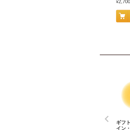
2,70
¥
ギフ
イン