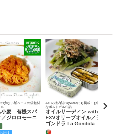
荷の少ない紙ベースの袋包材
JALの機内誌Skywardにも掲載！お洒落
原料米は全て国
アル
なポルトガル缶詰
りん屋
ム小麦 有機スパ
オイルサーディン with
戸田みりん
ィ／ジロロモーニ
EXVオリーブオイル／ラ
富
ゴンドラ La Gondola
お届け
クール便でお