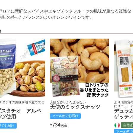
アロマに新鮮なスパイスやエキゾチックフルーツの風味が重なる複雑な
酸味の整ったバランスのよいオレンジワインです。
品
スタチオの風味を引き立ててま
芳醇な香りがたまらない
より環境負
天使のミックスナッツ
にリニュー
ピスタチオ アルペ
デュラ
ルツ使用
クール便でお届け
ゲッテ
734
¥
税込
自然派
便でお届け
クール便で