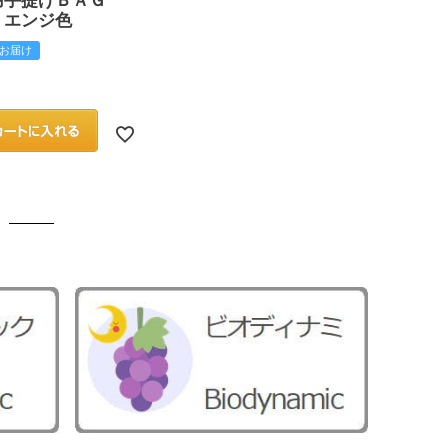
用手提げＢＡＧ
 エンジ色
お届け