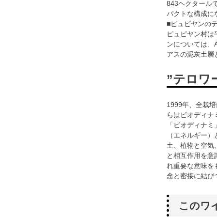
843ヘクター
パクトな構成に
■ピュピヤンの
ピュピヤン村は
ンについては、Ar
アスの泥灰土層
”テロワ
1999年、全栽
らはビオディナ
「ビオディナミ
（エネルギー）
土、植物と空気
と相互作用を意
れ重要な意味を
念と密接に結び
このワ