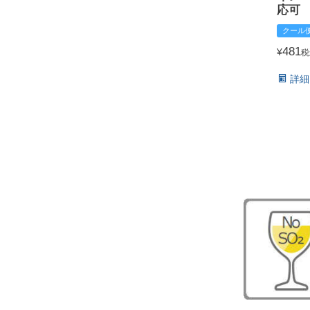
応可
クール
481
¥
税
詳細