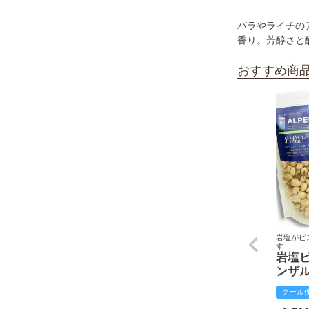
バラやライチの
香り。芳醇さと
おすすめ商
岩塩がピ
す
岩塩
ンザ
クール