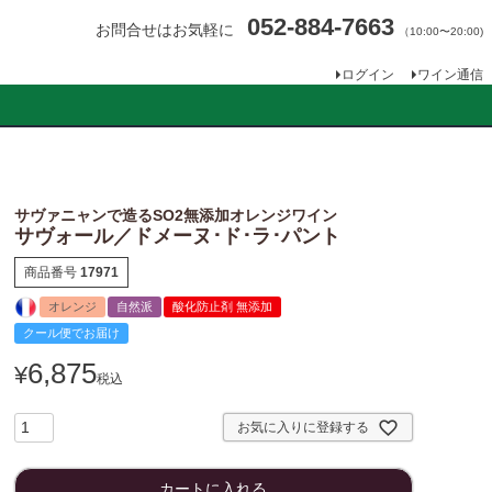
052-884-7663
お問合せはお気軽に
（10:00〜20:00)
ログイン
ワイン通信
サヴァニャンで造るSO2無添加オレンジワイン
サヴォール／ドメーヌ･ド･ラ･パント
商品番号
17971
オレンジ
自然派
酸化防止剤 無添加
クール便でお届け
6,875
¥
税込
お気に入りに登録する
カートに入れる