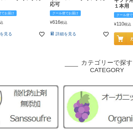
ギフト
応可
１本用
便でお届け
クール便でお届け
クール便で
616
¥
込
税込
110
¥
税込
を見る
詳細を見る
カテゴリーで探す
CATEGORY