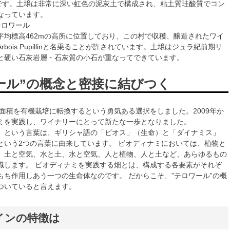
ルです。土壌は非常に深い虹色の泥灰土で構成され、粘土質珪酸質でコン
なっています。
テロワール
平均標高462mの高所に位置しており、この村で収穫、醸造されたワイ
bois Pupillinと名乗ることが許されています。土壌はジュラ紀前期リ
と硬い石灰岩層・石灰質の小石が重なってできています。
ール”の概念と密接に結びつく
培面積を有機栽培に転換するという勇気ある選択をしました。2009年か
ミを実践し、ワイナリーにとって新たな一歩となりました。
」という言葉は、ギリシャ語の「ビオス」（生命）と「ダイナミス」
という2つの言葉に由来しています。 ビオディナミにおいては、植物と
、土と空気、水と土、水と空気、人と植物、人と土など、あらゆるもの
識します。 ビオディナミを実践する畑とは、構成する各要素がそれぞ
もち作用しあう一つの生命体なのです。 だからこそ、”テロワール”の概
ついていると言えます。
インの特徴は