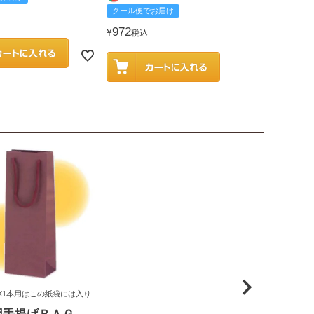
クール便でお届け
2,585
¥
税込
972
¥
税込
X1本用はこの紙袋には入り