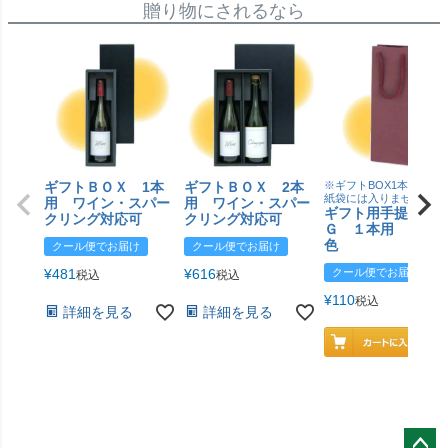
贈り物にされるなら
ギフトＢＯＸ 1本
ギフトＢＯＸ 2本
※ギフトBOX1本用はこ
紙袋には入りません
用 ワイン・スパー
用 ワイン・スパー
ギフト用手提げＢ
クリング対応可
クリング対応可
Ｇ １本用 エン
色
クール便でお届け
クール便でお届け
¥
481
¥
616
クール便でお届け
税込
税込
¥
110
税込
詳細を見る
詳細を見る