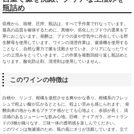
瓶詰め
収穫から、除梗、圧搾、瓶詰は、すべて手作業で行なっています。
最高の品質を確保するために、異物や、劣化したブドウの選果を丁
寧におこないます。発酵は、ブドウの皮や空気中に存在している野
生酵母を使用しています。ワインの清澄作業は、濾過機を使用する
ことなく、自然な重力で澱を沈殿させていき、クリアになったワイ
ンの上澄みをとっていきます。この作業を複数回繰り返し瓶詰めと
なります。酸化防止剤、清澄剤は使用していません。
このワインの特徴は
白桃や、リンゴ、柑橘を連想させる爽やかな香り。柑橘系のフレッ
シュで程よい酸が広がるとともに、程よい苦みも感じられます。 発
酵由来の泡から来るプチプチ感がとても心地よく、余韻が長く、清
涼感のあるジューシーな飲み心地。巨峰、ナイアガラ、ポートラン
ドの3種が織りなす、三味一体の透明感を楽しんでください。
このワインは無濾過のため、瓶の底にオリが沈殿しています。立て