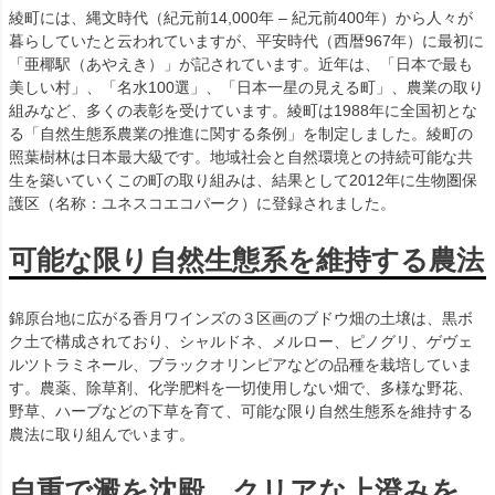
綾町には、縄文時代（紀元前14,000年 – 紀元前400年）から人々が
暮らしていたと云われていますが、平安時代（西暦967年）に最初に
「亜椰駅（あやえき）」が記されています。近年は、「日本で最も
美しい村」、「名水100選」、「日本一星の見える町」、農業の取り
組みなど、多くの表彰を受けています。綾町は1988年に全国初とな
る「自然生態系農業の推進に関する条例」を制定しました。綾町の
照葉樹林は日本最大級です。地域社会と自然環境との持続可能な共
生を築いていくこの町の取り組みは、結果として2012年に生物圏保
護区（名称：ユネスコエコパーク）に登録されました。
可能な限り自然生態系を維持する農法
錦原台地に広がる香月ワインズの３区画のブドウ畑の土壌は、黒ボ
ク土で構成されており、シャルドネ、メルロー、ピノグリ、ゲヴェ
ルツトラミネール、ブラックオリンピアなどの品種を栽培していま
す。農薬、除草剤、化学肥料を一切使用しない畑で、多様な野花、
野草、ハーブなどの下草を育て、可能な限り自然生態系を維持する
農法に取り組んでいます。
自重で澱を沈殿、クリアな上澄みを