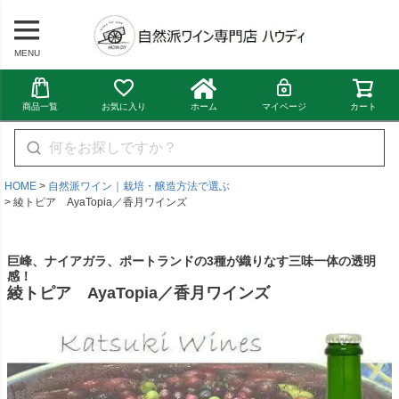
MENU
商品一覧
お気に入り
ホーム
マイページ
カート
HOME
自然派ワイン｜栽培・醸造方法で選ぶ
綾トピア AyaTopia／香月ワインズ
巨峰、ナイアガラ、ポートランドの3種が織りなす三味一体の透明
感！
綾トピア AyaTopia／香月ワインズ