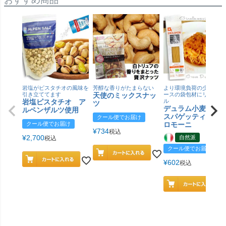
おすすめ商品
岩塩がピスタチオの風味を
芳醇な香りがたまらない
より環境負荷の少ない紙
引き立ててます
天使のミックスナッ
ースの袋包材にリニュー
岩塩ピスタチオ ア
ル
ツ
デュラム小麦 有
ルペンザルツ使用
スパゲッティ／ジ
クール便でお届け
クール便でお届け
ロモーニ
¥
734
税込
¥
2,700
自然派
税込
クール便でお届け
¥
602
税込