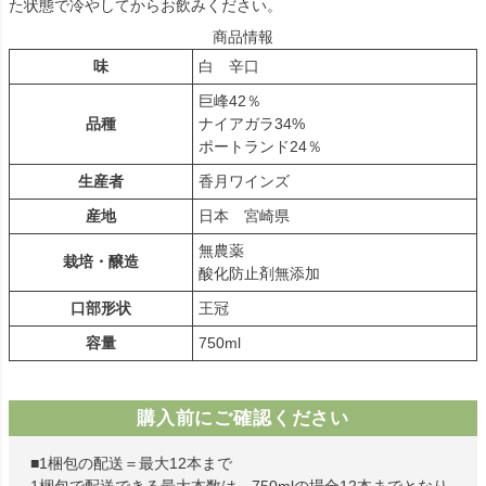
た状態で冷やしてからお飲みください。
商品情報
味
白 辛口
巨峰42％
品種
ナイアガラ34%
ポートランド24％
生産者
香月ワインズ
産地
日本 宮崎県
無農薬
栽培・醸造
酸化防止剤無添加
口部形状
王冠
容量
750ml
購入前にご確認ください
■1梱包の配送＝最大12本まで