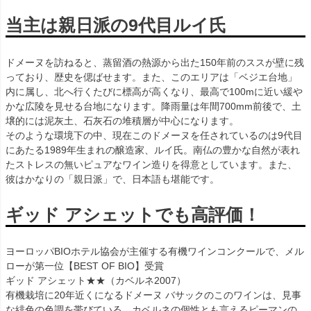
当主は親日派の9代目ルイ氏
ドメーヌを訪ねると、蒸留酒の熱源から出た150年前のススが壁に残
っており、歴史を偲ばせます。また、このエリアは「ベジエ台地」
内に属し、北へ行くたびに標高が高くなり、最高で100mに近い緩や
かな広陵を見せる台地になります。降雨量は年間700mm前後で、土
壌的には泥灰土、石灰石の堆積層が中心になります。
そのような環境下の中、現在このドメーヌを任されているのは9代目
にあたる1989年生まれの醸造家、ルイ氏。南仏の豊かな自然が表れ
たストレスの無いピュアなワイン造りを得意としています。また、
彼はかなりの「親日派」で、日本語も堪能です。
ギッド アシェットでも高評価！
ヨーロッパBIOホテル協会が主催する有機ワインコンクールで、メル
ローが第一位【BEST OF BIO】受賞
ギッド アシェット★★（カベルネ2007）
有機栽培に20年近くになるドメーヌ バサックのこのワインは、見事
な緋色の色調を帯びている。カベルネの個性とも言えるピーマンの