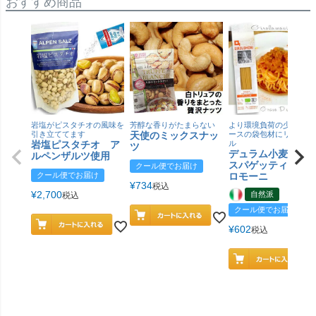
おすすめ商品
岩塩がピスタチオの風味を
芳醇な香りがたまらない
より環境負荷の少ない紙
引き立ててます
天使のミックスナッ
ースの袋包材にリニュー
岩塩ピスタチオ ア
ル
ツ
デュラム小麦 有
ルペンザルツ使用
スパゲッティ／ジ
クール便でお届け
クール便でお届け
ロモーニ
¥
734
税込
¥
2,700
自然派
税込
クール便でお届け
¥
602
税込