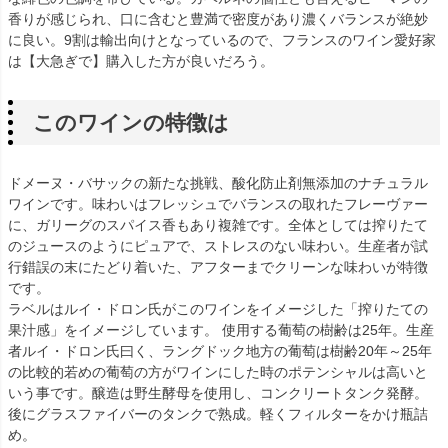
香りが感じられ、口に含むと豊満で密度があり濃くバランスが絶妙
に良い。9割は輸出向けとなっているので、フランスのワイン愛好家
は【大急ぎで】購入した方が良いだろう。
このワインの特徴は
ドメーヌ・バサックの新たな挑戦、酸化防止剤無添加のナチュラル
ワインです。味わいはフレッシュでバランスの取れたフレーヴァー
に、ガリーグのスパイス香もあり複雑です。全体としては搾りたて
のジュースのようにピュアで、ストレスのない味わい。生産者が試
行錯誤の末にたどり着いた、アフターまでクリーンな味わいが特徴
です。
ラベルはルイ・ドロン氏がこのワインをイメージした「搾りたての
果汁感」をイメージしています。 使用する葡萄の樹齢は25年。生産
者ルイ・ドロン氏曰く、ラングドック地方の葡萄は樹齢20年～25年
の比較的若めの葡萄の方がワインにした時のポテンシャルは高いと
いう事です。醸造は野生酵母を使用し、コンクリートタンク発酵。
後にグラスファイバーのタンクで熟成。軽くフィルターをかけ瓶詰
め。