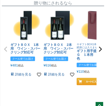
贈り物にされるなら
ギフトＢＯＸ 1本
ギフトＢＯＸ 2本
※ギフトBOX1本用はこ
紙袋には入りません
用 ワイン・スパー
用 ワイン・スパー
ギフト用手提げＢ
クリング対応可
クリング対応可
Ｇ １本用 エン
色
クール便でお届け
クール便でお届け
¥
481
¥
616
クール便でお届け
税込
税込
¥
110
税込
詳細を見る
詳細を見る