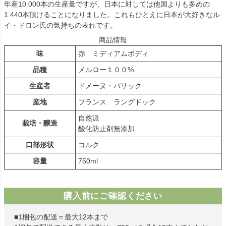
年産10.000本の生産量ですが、日本に対しては他国よりも多めの
1.440本頂けることになりました。これもひとえに日本が大好きなル
イ・ドロン氏の気持ちの表れです。
商品情報
味
赤 ミディアムボディ
品種
メルロー１００%
生産者
ドメーヌ・バサック
産地
フランス ラングドック
自然派
栽培・醸造
酸化防止剤無添加
口部形状
コルク
容量
750ml
購入前にご確認ください
■1梱包の配送＝最大12本まで