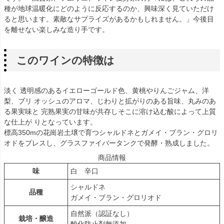
種が地球温暖化にどのように反応するのか、興味深く見ていただけ
ると思います。素敵なサプライズがあるかもしれません。」今後目
を離せない楽しみな造り手です。
このワインの特徴は
淡く 透明感のあるイエローゴールド色、黄桃やりんごジャム、洋
梨、ブリ オッシュのアロマ、じわりと拡がりのある旨味、丸みのあ
る果実味と 完熟果実の甘味が共存しそこに溶け込む酸によって上質
な仕上が りとなっています。
標高350mの花崗岩土壌で育つシャルドネとガメイ・ブラン・グロリ
オドをプレスし、グラスファイバータンクで発酵・熟成しました。
商品情報
味
白 辛口
シャルドネ
品種
ガメイ・ブラン・グロリオド
自然派（認証なし）
栽培・醸造
酸化防止剤無添加