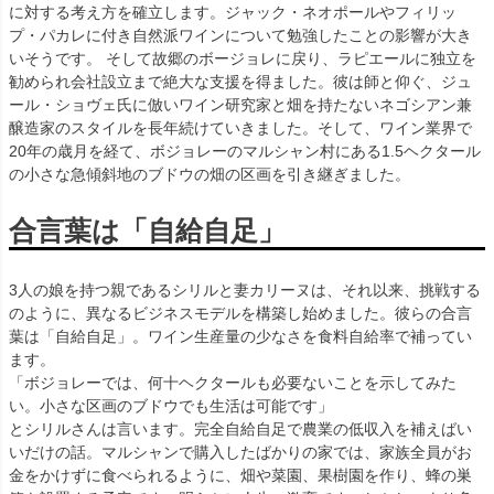
に対する考え方を確立します。ジャック・ネオポールやフィリッ
プ・パカレに付き自然派ワインについて勉強したことの影響が大き
いそうです。 そして故郷のボージョレに戻り、ラピエールに独立を
勧められ会社設立まで絶大な支援を得ました。彼は師と仰ぐ、ジュ
ール・ショヴェ氏に倣いワイン研究家と畑を持たないネゴシアン兼
醸造家のスタイルを長年続けていきました。そして、ワイン業界で
20年の歳月を経て、ボジョレーのマルシャン村にある1.5ヘクタール
の小さな急傾斜地のブドウの畑の区画を引き継ぎました。
合言葉は「自給自足」
3人の娘を持つ親であるシリルと妻カリーヌは、それ以来、挑戦する
のように、異なるビジネスモデルを構築し始めました。彼らの合言
葉は「自給自足」。ワイン生産量の少なさを食料自給率で補ってい
ます。
「ボジョレーでは、何十ヘクタールも必要ないことを示してみた
い。小さな区画のブドウでも生活は可能です」
とシリルさんは言います。完全自給自足で農業の低収入を補えばい
いだけの話。マルシャンで購入したばかりの家では、家族全員がお
金をかけずに食べられるように、畑や菜園、果樹園を作り、蜂の巣