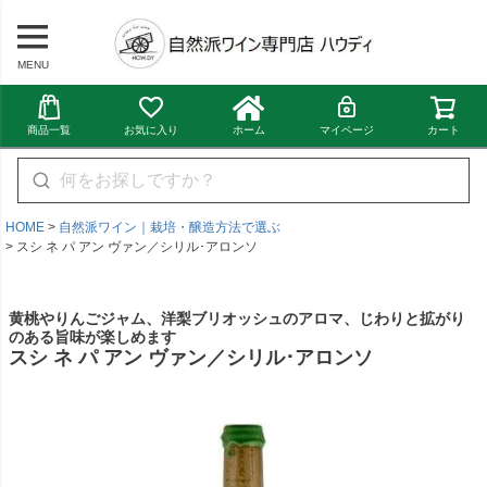
MENU
商品一覧
お気に入り
ホーム
マイページ
カート
HOME
自然派ワイン｜栽培・醸造方法で選ぶ
スシ ネ パ アン ヴァン／シリル･アロンソ
黄桃やりんごジャム、洋梨ブリオッシュのアロマ、じわりと拡がり
のある旨味が楽しめます
スシ ネ パ アン ヴァン／シリル･アロンソ