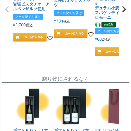
天使のミックスナッ
岩塩ピスタチオ ア
ル
ツ
デュラム小麦 有
ルペンザルツ使用
スパゲッティ／ジ
クール便でお届け
クール便でお届け
ロモーニ
¥
734
税込
¥
2,700
自然派
税込
クール便でお届け
¥
602
税込
贈り物にされるなら
ギフトＢＯＸ 1本
ギフトＢＯＸ 2本
※ギフトBOX1本用はこ