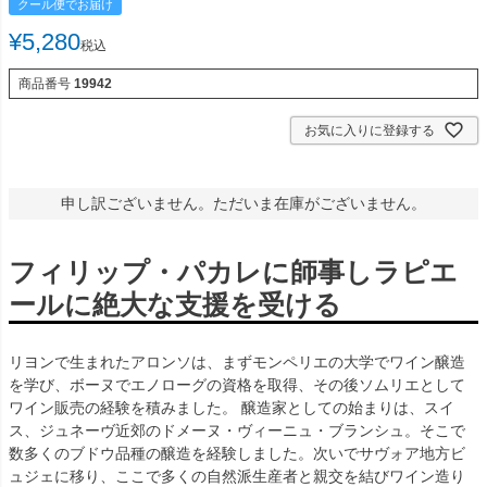
クール便でお届け
¥
5,280
税込
商品番号
19942
お気に入りに登録する
申し訳ございません。ただいま在庫がございません。
フィリップ・パカレに師事しラピエ
ールに絶大な支援を受ける
リヨンで生まれたアロンソは、まずモンペリエの大学でワイン醸造
を学び、ボーヌでエノローグの資格を取得、その後ソムリエとして
ワイン販売の経験を積みました。 醸造家としての始まりは、スイ
ス、ジュネーヴ近郊のドメーヌ・ヴィーニュ・ブランシュ。そこで
数多くのブドウ品種の醸造を経験しました。次いでサヴォア地方ビ
ュジェに移り、ここで多くの自然派生産者と親交を結びワイン造り