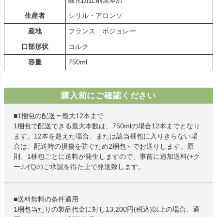
生産者
シリル・アロンソ
産地
フランス ボジョレー
口部形状
コルク
容量
750ml
購入前にご確認ください
■1梱包の配送＝最大12本まで
1梱包で配送できる最大本数は、750mlの場合12本までとなり
ます。12本を超えた場合、または該当梱包に入りきらない場
合は、配送時の損傷を防ぐため2梱包～でお送りします。原
則、1梱包ごとに送料が発生しますので、事前に追加送料(+ク
ール代)のご承認を得た上で発送致します。
■送料無料の条件適用
1梱包当たりの製品代金に対し13,200円(税込)以上の場合、適