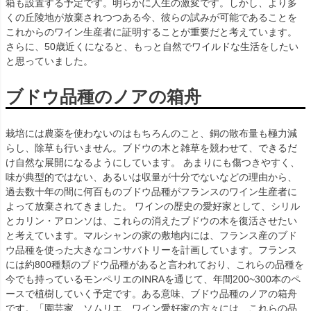
箱も設置する予定です。明らかに人生の激変です。しかし、より多
くの丘陵地が放棄されつつある今、彼らの試みが可能であることを
これからのワイン生産者に証明することが重要だと考えています。
さらに、50歳近くになると、もっと自然でワイルドな生活をしたい
と思っていました。
ブドウ品種のノアの箱舟
栽培には農薬を使わないのはもちろんのこと、銅の散布量も極力減
らし、除草も行いません。ブドウの木と雑草を競わせて、できるだ
け自然な展開になるようにしています。 あまりにも傷つきやすく、
味が典型的ではない、あるいは収量が十分でないなどの理由から、
過去数十年の間に何百ものブドウ品種がフランスのワイン生産者に
よって放棄されてきました。 ワインの歴史の愛好家として、シリル
とカリン・アロンソは、これらの消えたブドウの木を復活させたい
と考えています。マルシャンの家の敷地内には、フランス産のブド
ウ品種を使った大きなコンサバトリーを計画しています。フランス
には約800種類のブドウ品種があると言われており、これらの品種を
今でも持っているモンペリエのINRAを通じて、年間200~300本のペ
ースで植樹していく予定です。ある意味、ブドウ品種のノアの箱舟
です。「園芸家、ソムリエ、ワイン愛好家の方々には、これらの品