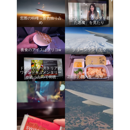
窓際の特権→景色独り占
暇つぶしに「プラダを着
め
た悪魔」を見たり
夜食のアイスはグリコw
グリーンランド上空
ドイツやオーストリアの
ワインドキュメンタリー
があったので視聴
2回目の機内食：ラザニア