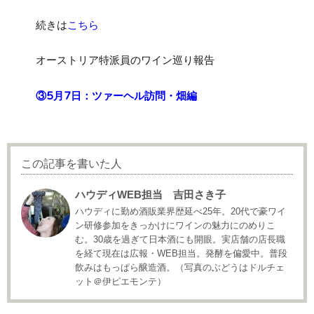
続きは
こちら
オーストリア特派員のワイン巡り報告
③5月7日：ツァーヘル訪問・畑編
この記事を書いた人
ハウディWEB担当 吉田さき子
ハウディに勤め酒販業界歴延べ25年。20代で豪ワイ
ン研修参加をきっかけにワインの魅力にのめりこ
む。30歳を過ぎて日本酒にも開眼。実店舗の店長職
を経て現在は広報・WEB担当。発酵を偏愛中。普段
飲みはもっぱら醸造酒。（写真のぶどうはドルチェ
ット＠伊ピエモンテ）