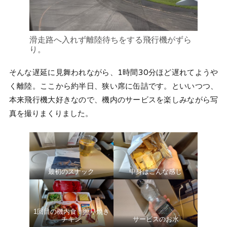
滑走路へ入れず離陸待ちをする飛行機がずら
り。
そんな遅延に見舞われながら、1時間30分ほど遅れてようや
く離陸。ここから約半日、狭い席に缶詰です。といいつつ、
本来飛行機大好きなので、機内のサービスを楽しみながら写
真を撮りまくりました。
最初のスナック
中身はこんな感じ
1回目の機内食：照り焼き
チキン
サービスのお水