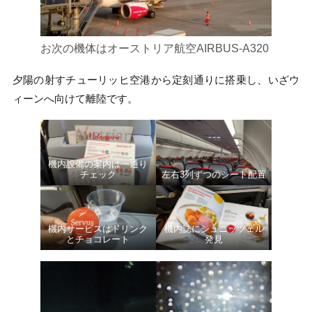
お次の機体はオーストリア航空AIRBUS-A320
夕陽の射すチューリッヒ空港から定刻通りに搭乗し、いざウ
ィーンへ向けて離陸です。
機内設備の案内は一通り
チェック
左右3列ずつのシート配置
機内サービスはドリンク
機内誌にシュニッツェル
とチョコレート
発見