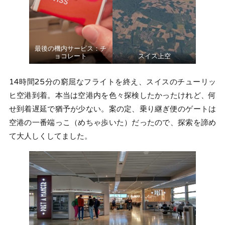
最後の機内サービス：チ
ョコレート
スイス上空
14時間25分の窮屈なフライトを終え、スイスのチューリッ
ヒ空港到着。本当は空港内を色々探検したかったけれど、何
せ到着遅延で猶予が少ない。案の定、乗り継ぎ便のゲートは
空港の一番端っこ（めちゃ歩いた）だったので、探索を諦め
て大人しくしてました。