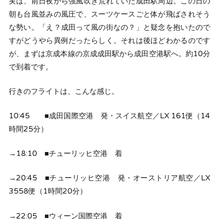
実は、前日夜から強風吹き荒れていた成田駅周辺。この日の
朝も台風並みの風圧で、スーツケースごと体が飛ばされそう
な勢い。「え？成田って風の街なの？」と疑念を抱いたので
すがどうやら異例だったらしく。それは後ほどわかるのです
が、まずは京成本線の京成成田駅から成田空港駅へ。約10分
で到着です。
行きのフライトは、こんな感じ。
10:45 ■成田国際空港 発・スイス航空／LX 161便（14
時間25分）
→18:10 ■チューリッヒ空港 着
→20:45 ■チューリッヒ空港 発・オーストリア航空／LX
3558便（1時間20分）
→22:05 ■ウィーン国際空港 着