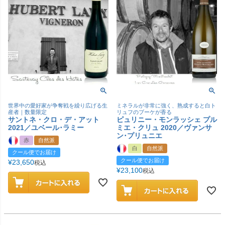
世界中の愛好家が争奪戦を繰り広げる生
ミネラルが非常に強く、熟成すると白ト
産者｜数量限定
リュフのブーケが香る
サントネ・クロ・デ・アット
ピュリニー・モンラッシェ プル
2021／ユベール･ラミー
ミエ・クリュ 2020／ヴァンサ
ン･プリュニエ
赤
自然派
白
自然派
クール便でお届け
クール便でお届け
¥
23,650
税込
¥
23,100
税込