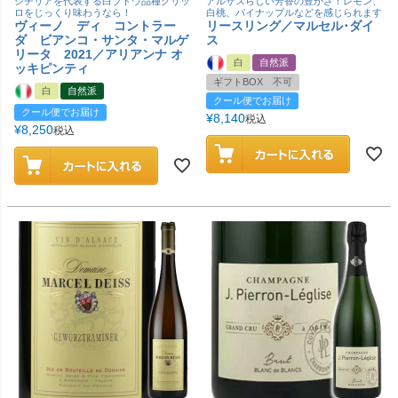
シチリアを代表する白ブドウ品種グリッ
アルザスらしい芳香の豊かさ！レモン、
ロをじっくり味わうなら！
白桃、パイナップルなどを感じられます
ヴィーノ ディ コントラー
リースリング／マルセル･ダイ
ダ ビアンコ・サンタ・マルゲ
ス
リータ 2021／アリアンナ オ
白
自然派
ッキピンティ
ギフトBOX 不可
白
自然派
クール便でお届け
クール便でお届け
¥
8,140
税込
¥
8,250
税込