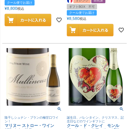
オレンジ
自然派
クール便でお届け
ギフトBOX 不可
¥
8,800
税込
クール便でお届け
¥
8,580
税込
陰干しシュナン・ブランの極甘口ワイ
誕生日、バレンタイン、クリスマス、記
ン！
念日などのワインギフトに
マリヌー ストロー・ワイン
クール・ド・クレイ モンル