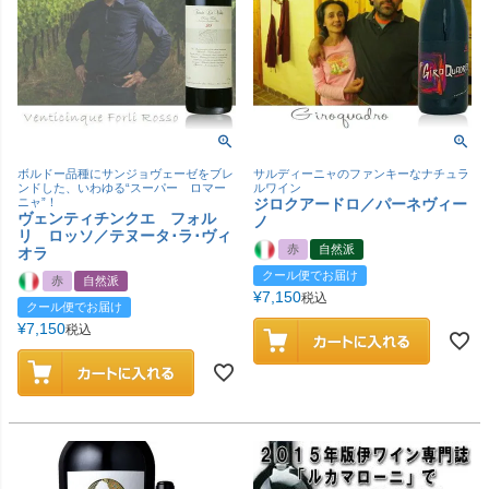
ボルドー品種にサンジョヴェーゼをブレ
サルディーニャのファンキーなナチュラ
ンドした、いわゆる“スーパー ロマー
ルワイン
ニャ”！
ジロクアードロ／パーネヴィー
ヴェンティチンクエ フォル
ノ
リ ロッソ／テヌータ･ラ･ヴィ
赤
自然派
オラ
クール便でお届け
赤
自然派
¥
7,150
税込
クール便でお届け
¥
7,150
税込