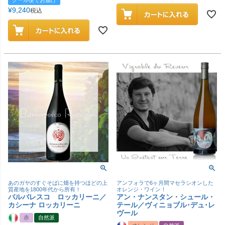
¥
9,240
税込
あのガヤのすぐそばに畑を持つほどの上
アンフォラで6ヶ月間マセラシオンした
質産地を1800年代から所有！
オレンジ・ワイン！
バルバレスコ ロッカリーニ／
アン・ナンスタン・シュール・
カシーナ ロッカリーニ
テール／ヴィニョブル･デュ･レ
ヴール
赤
自然派