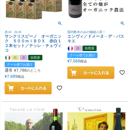
赤×6 白×6
国内数本のみの極秘入荷！
サンクリスピーノ オーガニッ
エンヴィ／ドメーヌ・デ・パス
ク ５００ｍｌＢＯＸ 赤白１
キエ
２本セット／テッレ・チェヴィ
赤
自然派
コ
クール便でお届け
白
赤
自然派
¥
7,568
税込
クール便でお届け
通常
¥
7,788
のところ
¥
7,689
税込