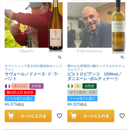
サヴァニャンで造るSO2無添加オレンジ
爽やかな柑橘系の酸やミネラルのナチュ
ワイン
ラルワイン
サヴォール／ドメーヌ･ド･ラ･
ピエトロビアンコ 1500ml／
パント
ダニエーレ･ポルティナーリ
オレンジ
自然派
白
自然派
酸化防止剤 無添加
ギフトBOX 不可
クール便でお届け
クール便でお届け
¥
6,875
¥
6,820
税込
税込