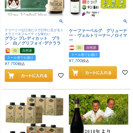
クリーミーな口当たりで口中に広がるミ
ケーファーベルグ グリューナ
ネラリー＆フルーティな味わい
ー・ヴェルトリーナー／ロイマ
グラン プレディカット ブラ
ー
ン 白／グリフォイ･デクララ
白
自然派
白
自然派
クール便でお届け
クール便でお届け
¥
7,700
税込
¥
7,700
税込