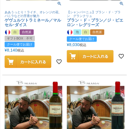
ああうっとり！ライチ、オレンジの花、
【シャンパーニュ】ブラン・ド・ブラ
バニラなどの芳香が魅力
ン グランクリュ
ゲヴュルツトラミネール／マル
ブラン・ド・ブラン／ジ・ピエ
セル･ダイス
ロン・レグリーズ
白
自然派
泡
白
自然派
ギフトBOX 不可
クール便でお届け
¥
8,030
クール便でお届け
税込
¥
8,140
税込