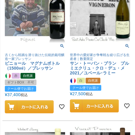
古くから戦禍を潜り抜けた伝統的栽培醸
世界中の愛好家が争奪戦を繰り広げる生
造一家ブレッサン
産者｜数量限定
ピニョール マグナムボトル
サン・トーバン・ブラン プル
（1500ml）／ブレッサン
ミエクリュ・クロ・デュ・メ
2021／ユベール･ラミー
赤
自然派
白
自然派
ギフトBOX 不可
クール便でお届け
クール便でお届け
¥
27,500
税込
¥
37,400
税込