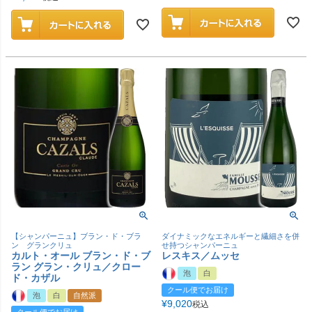
【シャンパーニュ】ブラン・ド・ブラ
ダイナミックなエネルギーと繊細さを併
ン グランクリュ
せ持つシャンパーニュ
カルト・オール ブラン・ド・ブ
レスキス／ムッセ
ラン グラン・クリュ／クロー
泡
白
ド・カザル
クール便でお届け
泡
白
自然派
¥
9,020
税込
クール便でお届け