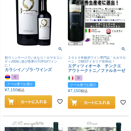
初ヴィンテージでいきなり！ロマネコン
２０１５年版伊ワイン専門誌「ルカマロ
ティ2009に並び世界のTOP10ワイン
ーニ」でBESTイタリア赤99点！
に！
エディツィオーネ チンクエ
カラシイ／ゾラ･ワインズ
アウトークトニ／ファルネーゼ
赤
赤
クール便でお届け
クール便でお届け
¥
7,150
税込
¥
7,150
税込