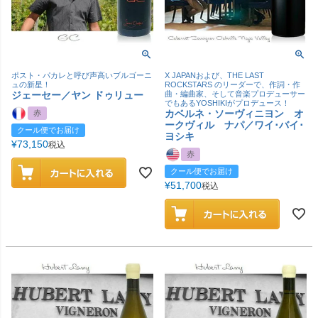
ポスト・パカレと呼び声高いブルゴーニ
X JAPANおよび、THE LAST
ュの新星！
ROCKSTARS のリーダーで、作詞・作
ジェーセー／ヤン ドゥリュー
曲・編曲家、そして音楽プロデューサー
でもあるYOSHIKIがプロデュース！
カベルネ・ソーヴィニヨン オ
赤
ークヴィル ナパ／ワイ･バイ･
クール便でお届け
ヨシキ
¥
73,150
税込
赤
クール便でお届け
¥
51,700
税込