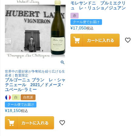
モレサンドニ プルミエクリ
ュ レ・リュショ／ジュアン
赤
クール便でお届け
¥
17,050
税込
世界中の愛好家が争奪戦を繰り広げる生
産者｜数量限定
ブルゴーニュ ブラン レ・シャ
テニェール 2021／ドメーヌ･
ユベール･ラミー
白
自然派
クール便でお届け
¥
18,150
税込