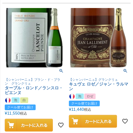
【シャンパーニュ】ブラン・ド・ブラ
【シャンパーニュ】グランクリュ
ン グランクリュ
キュヴェ ロゼ／ジャン・ラルマ
ターブル・ロンド／ランスロ・
ン
ピエンヌ
泡
ロゼ
泡
白
クール便でお届け
クール便でお届け
¥
11,440
税込
¥
11,550
税込