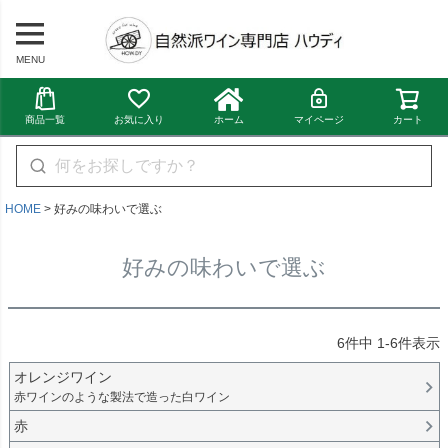
MENU
商品一覧
お気に入り
ホーム
マイページ
カート
HOME
好みの味わいで選ぶ
好みの味わいで選ぶ
6
件中
1
-
6
件表示
オレンジワイン
赤ワインのような製法で造った白ワイン
赤