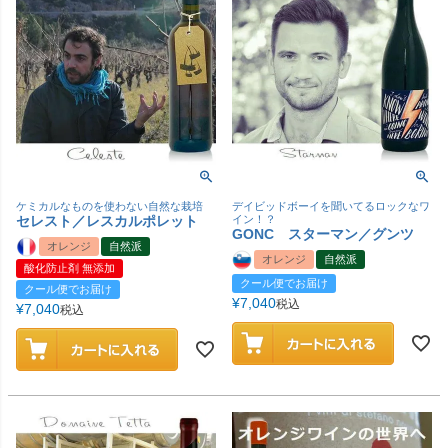
ケミカルなものを使わない自然な栽培
デイビッドボーイを聞いてるロックなワ
セレスト／レスカルポレット
イン！？
GONC スターマン／グンツ
オレンジ
自然派
オレンジ
自然派
酸化防止剤 無添加
クール便でお届け
クール便でお届け
¥
7,040
税込
¥
7,040
税込