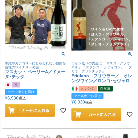
常識やカテゴリーにとらわれない自由な
ワイン造りの先生は 「ヨスコ・グラヴ
感性のワイナリーの垢
ネル」 「スタンコ・ラ ディコン」 「ダ
マスカット ベーリーA／ドメー
リオ・プリンチッチ」
Friulano フリウラーノ オレ
ヌ･テッタ
ンジワイン／ロンコ･セヴェロ
赤
オレンジ
自然派
クール便でお届け
クール便でお届け
¥
6,930
税込
¥
6,930
税込