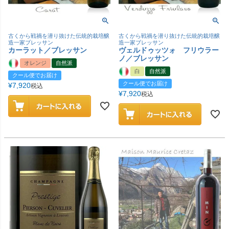
古くから戦禍を潜り抜けた伝統的栽培醸
古くから戦禍を潜り抜けた伝統的栽培醸
造一家ブレッサン
造一家ブレッサン
カーラット／ブレッサン
ヴェルドゥッツォ フリウラー
ノ／ブレッサン
オレンジ
自然派
白
自然派
クール便でお届け
クール便でお届け
¥
7,920
税込
¥
7,920
税込