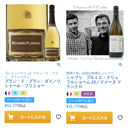
【シャンパーニュ】ブラン・ド・ブラ
豊満で長い余韻の肉厚なシャブリ
ン グランクリュ
シャブリ プルミエ・クリュ
ブラン・ド・ブラン・ダイ／リ
フルショーム 22／ドメーヌ ド
シャール・フリニョー
ランクロ
泡
白
白
自然派
クール便でお届け
クール便でお届け
¥
11,770
税込
¥
11,770
税込