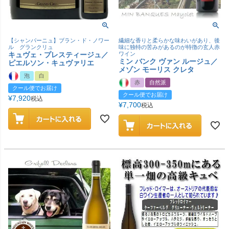
【シャンパーニュ】ブラン・ド・ノワー
繊細な香りと柔らかな味わいがあり、後
ル グランクリュ
味に独特の苦みがあるのが特徴の玄人赤
キュヴェ・プレスティージュ／
ワイン
ミン バンク ヴァン ルージュ／
ピエルソン・キュヴァリエ
メゾン モーリス クレタ
泡
白
赤
自然派
クール便でお届け
クール便でお届け
¥
7,920
税込
¥
7,700
税込