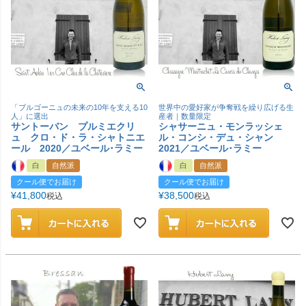
「ブルゴーニュの未来の10年を支える10
世界中の愛好家が争奪戦を繰り広げる生
人」に選出
産者｜数量限定
サントーバン プルミエクリ
シャサーニュ・モンラッシェ
ュ クロ・ド・ラ・シャトニエ
ル・コンシ・デュ・シャン
ール 2020／ユベール･ラミー
2021／ユベール･ラミー
白
自然派
白
自然派
クール便でお届け
クール便でお届け
¥
41,800
¥
38,500
税込
税込