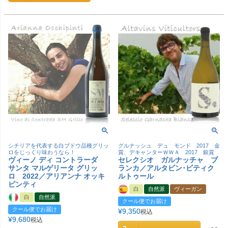
シチリアを代表する白ブドウ品種グリッ
グルナッシュ デュ モンド 2017 金
ロをじっくり味わうなら！
賞、デキャンターＷＷＡ 2017 銀賞
ヴィーノ ディ コントラーダ
セレクシオ ガルナッチャ ブ
サンタ マルゲリータ グリッ
ランカ／アルタビン･ビティク
ロ 2022／アリアンナ オッキ
ルトゥール
ピンティ
白
自然派
ヴィーガン
白
自然派
クール便でお届け
クール便でお届け
¥
9,350
税込
¥
9,680
税込