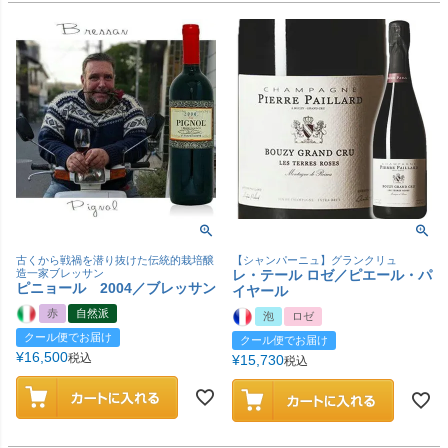
古くから戦禍を潜り抜けた伝統的栽培醸
【シャンパーニュ】グランクリュ
造一家ブレッサン
レ・テール ロゼ／ピエール・パ
ピニョール 2004／ブレッサン
イヤール
赤
自然派
泡
ロゼ
クール便でお届け
クール便でお届け
¥
16,500
税込
¥
15,730
税込