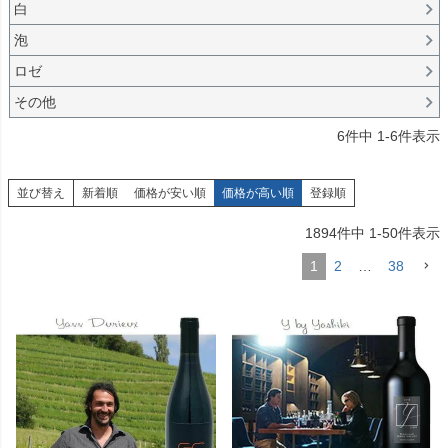
白
泡
ロゼ
その他
6
件中
1
-
6
件表示
並び替え
新着順
価格が安い順
価格が高い順
登録順
1894
件中
1
-
50
件表示
1
2
…
38