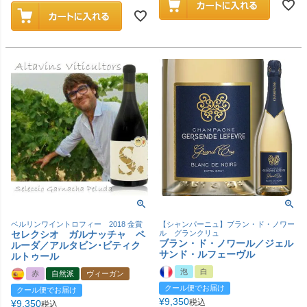
ベルリンワイントロフィー 2018 金賞
【シャンパーニュ】ブラン・ド・ノワー
セレクシオ ガルナッチャ ペ
ル グランクリュ
ブラン・ド・ノワール／ジェル
ルーダ／アルタビン･ビティク
サンド・ルフェーヴル
ルトゥール
泡
白
赤
自然派
ヴィーガン
クール便でお届け
クール便でお届け
¥
9,350
税込
¥
9,350
税込