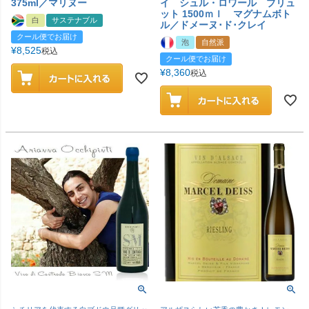
375ml／マリヌー
イ シュル・ロワール ブリュ
ット 1500ｍｌ マグナムボト
白
サステナブル
ル／ドメーヌ･ド･クレイ
クール便でお届け
泡
自然派
¥
8,525
税込
クール便でお届け
¥
8,360
税込