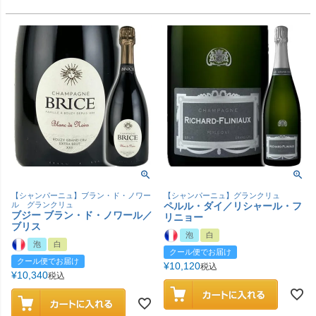
【シャンパーニュ】ブラン・ド・ノワー
【シャンパーニュ】グランクリュ
ル グランクリュ
ペルル・ダイ／リシャール・フ
ブジー ブラン・ド・ノワール／
リニョー
ブリス
泡
白
泡
白
クール便でお届け
クール便でお届け
¥
10,120
税込
¥
10,340
税込