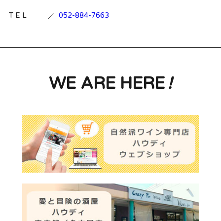
T E L
／
052-884-7663
WE ARE HERE
!