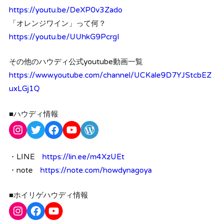
https://youtu.be/DeXP0v3Zado
「オレンジワイン」って何？
https://youtu.be/UUhkG9PcrgI
その他のハウディ公式youtube動画一覧
https://www.youtube.com/channel/UCKale9D7YJStcbEZ
uxLGj1Q
■ハウディ情報
Instagram
Twitter
Facebook
YouTube
WordPress
・LINE
https://lin.ee/m4XzUEt
・note
https://note.com/howdynagoya
■ホイリゲハウディ情報
Instagram
Facebook
YouTube