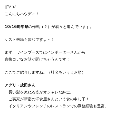
||´∀`)ﾉ
こんにちハウディ！
10/16周年祭
の作戦（？）が着々と進んでいます。
ゲスト来場も贅沢ですよ～！
まず、ワインブースではインポーターさんから
直接コアなお話が聞けちゃうんです！
ここでご紹介しますね。（社名あいうえお順）
アグリ・成田さん
長い髪を束ねる姿がオシャレな紳士。
ご実家が新宿の洋食屋さんという食の申し子！
イタリアンやフレンチのレストランでの勤務経験も豊富。