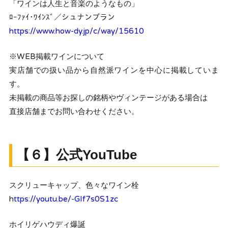
「ワインは人生と音楽のようなもの」
ﾛｰﾌｧｲ･ﾜｲﾝｽﾞ／シュナンブラン
https://www.how-dy.jp/c/way/15610
※WEB掲載ワインについて
実店舗での扱い品から自然派ワインを中心に掲載していま
す。
未掲載の商品等お探しの銘柄やヴィンテージがある場合は
直接店舗までお問い合わせください。
【６】公式YouTube
スクリューキャップ、色々なワイン栓
h
ttps://youtu.be/-GIf7s0S1zc
ホイリゲハウディ爆誕