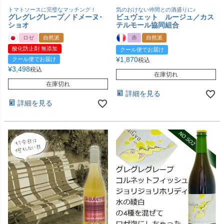
トマトソースに完璧なマッチング！
気のおけない仲間との酒盛りに♪
グレグレグレープ／ドメーヌ･
ビュヴェット ルージュ／カス
ショオ
テルモール協同組合
ロゼ
自然派
赤
自然派
酸化防止剤 無添加
クール便でお届け
¥
1,870
クール便でお届け
税込
¥
3,498
税込
在庫切れ
在庫切れ
詳細を見る
詳細を見る