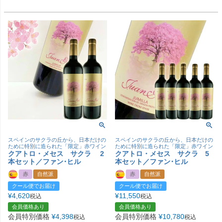
スペインのサクラの丘から、日本だけの
スペインのサクラの丘から、日本だけの
ために特別に造られた「限定」赤ワイン
ために特別に造られた「限定」赤ワイン
クアトロ・メセス サクラ 2
クアトロ・メセス サクラ 5
本セット／ファン･ヒル
本セット／ファン･ヒル
赤
自然派
赤
自然派
クール便でお届け
クール便でお届け
¥
4,620
¥
11,550
税込
税込
会員価格あり
会員価格あり
会員特別価格
¥
4,398
会員特別価格
¥
10,780
税込
税込