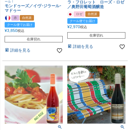
ール！
ラ・フロレット ローズ・ロゼ
モンドゥーズ／イヴ･ジラール･
／奥野田葡萄酒醸造
マドゥー
ロゼ
自然派
赤
自然派
クール便でお届け
クール便でお届け
¥
2,970
税込
¥
3,850
税込
在庫切れ
在庫切れ
詳細を見る
詳細を見る