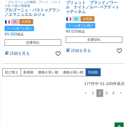
「ブルゴーニュの神様」アンリ・ジャイ
ブリュット ブランドノワー
エ氏 の真の後継者
ル ナイト／ルー･ベアティト
ブルゴーニュ・パストゥグラン
ゥディネム
／エマニュエル ルジェ
泡
自然派
赤
自然派
クール便でお届け
クール便でお届け
¥
9,020
税込
¥
9,350
税込
在庫切れ
在庫切れ
詳細を見る
詳細を見る
並び替え
新着順
価格が安い順
価格が高い順
登録順
177
件中
51
-
100
件表示
1
2
3
4