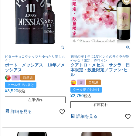
ビターチョコやナッツとゆったり楽しも
満開の桜！年に1度ピンクのサクラが艶
う！
やかな「限定」赤ワイン
ポート メッシアス 10年／メ
クアトロ・メセス サクラ 日
ッシアス
本限定・数量限定／ファン･ヒ
ル
赤
自然派
赤
自然派
クール便でお届け
クール便でお届け
¥
3,520
税込
¥
2,750
税込
在庫切れ
在庫切れ
詳細を見る
詳細を見る