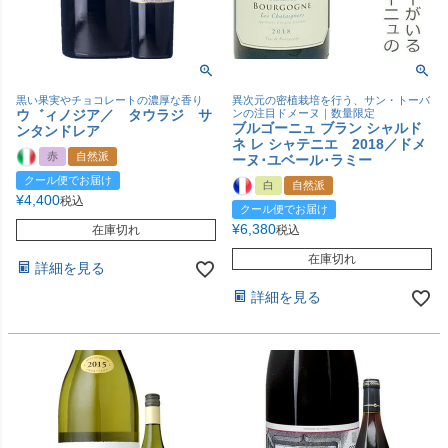
黒い果実やチョコレートの濃厚な香り
異次元の密植栽培を行う、サン・トーバ
ウ゛ィノジア／ タウラジ サ
ンの注目ドメーヌ｜数量限定
ブルゴーニュ ブラン シャルド
ンタンドレア
ネ レ シャテニエ 2018／ドメ
赤
自然派
ーヌ･ユベール･ラミー
クール便でお届け
白
自然派
¥
4,400
税込
クール便でお届け
¥
6,380
在庫切れ
税込
在庫切れ
詳細を見る
詳細を見る