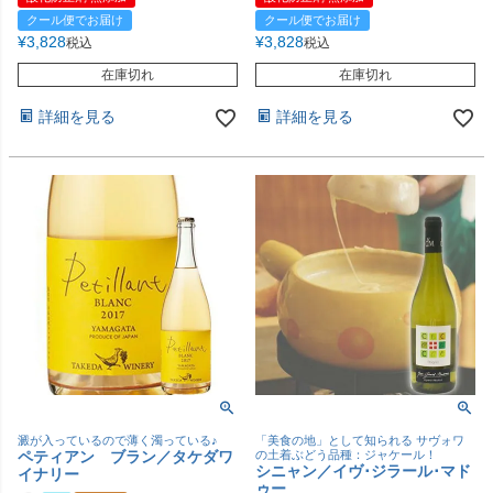
クール便でお届け
クール便でお届け
¥
3,828
¥
3,828
税込
税込
在庫切れ
在庫切れ
詳細を見る
詳細を見る
澱が入っているので薄く濁っている♪
「美食の地」として知られる サヴォワ
ペティアン ブラン／タケダワ
の土着ぶどう品種：ジャケール！
シニャン／イヴ･ジラール･マド
イナリー
ゥー