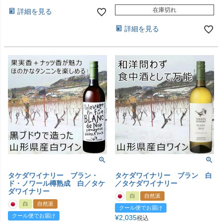
在庫切れ
詳細を見る
詳細を見る
タケダワイナリー ブラン・
タケダワイナリー ブラン 白
ド・ノワール樽熟成 白／タケ
／タケダワイナリー
ダワイナリー
白
自然派
白
自然派
クール便でお届け
クール便でお届け
¥
2,035
税込