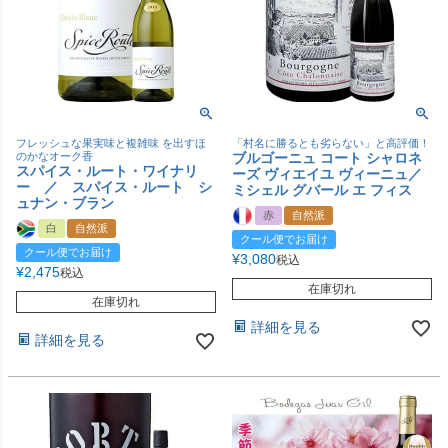
フレッシュな果実味と複雑味 を出すほ
「村名に勝るとも劣らない」と高評価！
のかなオーク香
ブルゴーニュ コート シャロネ
スパイス・ルート・ワイナリ
ーズ ヴィエイユ ヴィーニュ／
ー ／ スパイス・ルート シ
ミシェル グバール エ フィス
ュナン・ブラン
赤
自然派
白
自然派
クール便でお届け
クール便でお届け
¥
3,080
税込
¥
2,475
税込
在庫切れ
在庫切れ
詳細を見る
詳細を見る