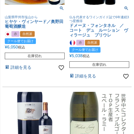
山梨県甲州市塩山から
仏を代表するワインガイド誌で6年連続3
ヒヤケ・ヴィンヤード／奥野田
つ星獲得
ドメーヌ・フォンタネル ／
葡萄酒醸造
コート デュ ルーション ヴ
赤
自然派
ィラージュ プリウレ
クール便でお届け
赤
自然派
¥
6,050
税込
クール便でお届け
¥
5,038
在庫切れ
税込
在庫切れ
詳細を見る
詳細を見る