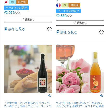
泡
自然派
白
自然派
クール便でお届け
クール便でお届け
¥
2,079
税込
¥
2,860
税込
在庫切れ
在庫切れ
詳細を見る
詳細を見る
「美食の地」として知られる サヴォワ
やや甘口でほろ酔い気分♪バラの花のラ
の土着ぶどう品種：モンドゥーズ・ノワ
ベルがとても印象的で、ギフトにも最適