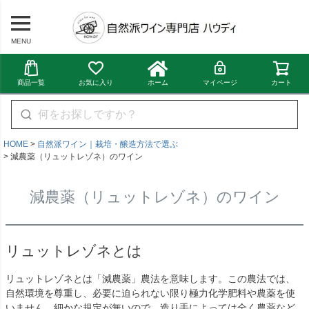
MENU
商品一覧
お気に入り
ホーム
マイページ
カート
HOME
自然派ワイン｜栽培・醸造方法で選ぶ
減農薬（リュットレゾネ）のワイン
減農薬（リュットレゾネ）のワイン
リュットレゾネとは
リュットレゾネとは「減農薬」農法を意味します。この農法では、
自然環境を尊重し、必要に迫られない限り極力化学肥料や農薬を使
いません。細かな規定が無いので、造り手によっては全く農薬など