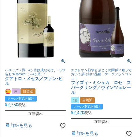
バリック（樽）4ヶ月熟成なので、 その
ナポレオン戦争とぶどうの関係？知って
名も”4 Meses（＝4ヶ月）”
おいて損は無い品種、ケークフランコシ
クアトロ・メセス／ファン･ヒ
ュ！
フィズィ・ミシュカ ロゼ ス
ル
パークリング／ヴィンツェレー
赤
自然派
ル
クール便でお届け
泡
自然派
¥
2,750
税込
クール便でお届け
¥
2,420
税込
在庫切れ
在庫切れ
詳細を見る
詳細を見る