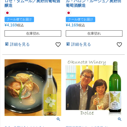
ロゼ・ダムール／奥野田葡萄酒
ル・バロン・ルージュ／奥野田
醸造
葡萄酒醸造
クール便でお届け
クール便でお届け
¥
4,169
¥
4,169
税込
税込
在庫切れ
在庫切れ
詳細を見る
詳細を見る