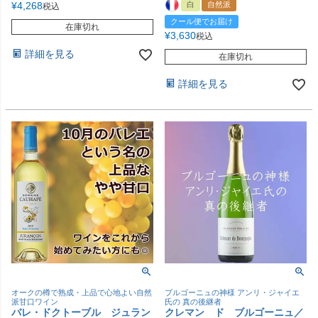
¥
4,268
白
自然派
税込
クール便でお届け
在庫切れ
¥
3,630
税込
詳細を見る
在庫切れ
詳細を見る
オークの樽で熟成・上品で心地よい自然
ブルゴーニュの神様 アンリ・ジャイエ
派甘口ワイン
氏の 真の後継者
バレ・ドクトーブル ジュラン
クレマン ド ブルゴーニュ／