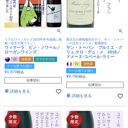
リアルワインガイド2023年冬号表紙に掲
異次元の密植栽培を行う、サン・トーバ
載！旨安大賞ワイン！
ンの注目ドメーヌ｜数量限定
ウィマーラ ピノ・ノワール／
サン・トーバン プルミエ・ク
ローガンワインズ
リュ クロ・デュ・メ 2018／
ドメーヌ･ユベール･ラミー
赤
自然派
サステナブル
白
自然派
クール便でお届け
クール便でお届け
¥
1,870
税込
¥
9,790
税込
在庫切れ
在庫切れ
詳細を見る
詳細を見る