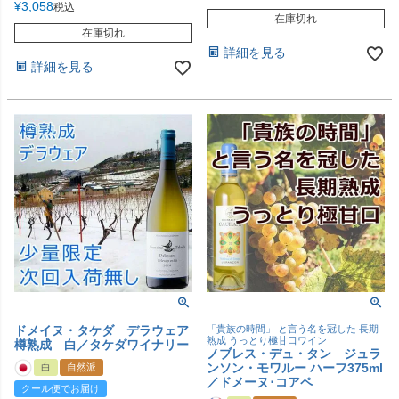
¥
3,058
税込
在庫切れ
在庫切れ
詳細を見る
詳細を見る
ドメイヌ・タケダ デラウェア
「貴族の時間」 と言う名を冠した 長期
熟成 うっとり極甘口ワイン
樽熟成 白／タケダワイナリー
ノブレス・デュ・タン ジュラ
ンソン・モワルー ハーフ375ml
白
自然派
／ドメーヌ･コアペ
クール便でお届け