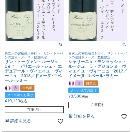
異次元の密植栽培を行う、サン・トーバ
異次元の密植栽培を行う、サン・トーバ
ンの注目ドメーヌ｜数量限定
ンの注目ドメーヌ｜数量限定
サン・トーヴァン・ルージュ
シャサーニュ・モンラッシェ・
1ｅｒ デリエール・シェ・ エ
ルージュ ラ・グジョンヌ ヴ
デュアール・ヴィエイユ・ヴィ
ィエイユ・ヴィーニュ 2017／
ーニュ 2018／ドメーヌ･ユベ
ドメーヌ･ユベール･ラミー
ール･ラミー
赤
自然派
赤
自然派
クール便でお届け
クール便でお届け
¥
8,580
税込
¥
10,120
税込
在庫切れ
在庫切れ
詳細を見る
詳細を見る