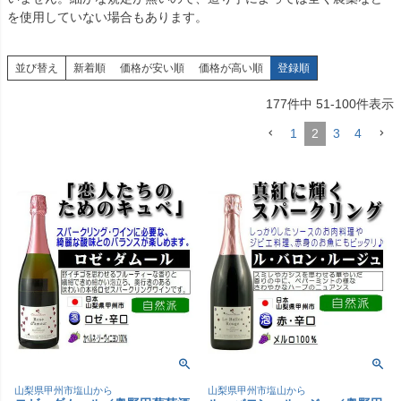
を使用していない場合もあります。
並び替え
新着順
価格が安い順
価格が高い順
登録順
177
件中
51
-
100
件表示
1
2
3
4
山梨県甲州市塩山から
山梨県甲州市塩山から