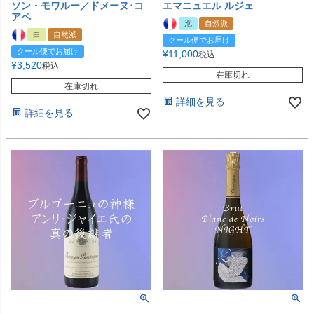
ソン・モワルー／ドメーヌ･コ
エマニュエル ルジェ
アペ
泡
自然派
白
自然派
クール便でお届け
クール便でお届け
¥
11,000
税込
¥
3,520
税込
在庫切れ
在庫切れ
詳細を見る
詳細を見る