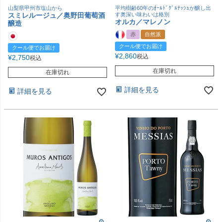
山梨県甲州市塩山から
平均樹齢60年のｵｰﾙﾄﾞｸﾞﾙﾅｯｼｭが醸し出
スミレルージュ／奥野田葡萄酒
す奥深い味わいは格別
オルカ／マレノン
醸造
赤
自然派
クール便でお届け
クール便でお届け
¥
2,860
税込
¥
2,750
税込
在庫切れ
在庫切れ
詳細を見る
詳細を見る