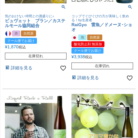
気のおけない仲間との酒盛りに♪
コップでぐびぐびの方が美味しく飲め
ビュヴェット ブラン／カステ
る！by生産者
RaiGyo 雷魚／ドメーヌ･ショ
ルモール協同組合
オ
赤
自然派
泡
自然派
クール便でお届け
酸化防止剤 無添加
¥
1,870
税込
クール便でお届け
在庫切れ
¥
3,938
税込
在庫切れ
詳細を見る
詳細を見る