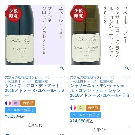
異次元の密植栽培を行う、サン・トーバ
異次元の密植栽培を行う、サン・トーバ
ンの注目ドメーヌ｜数量限定
ンの注目ドメーヌ｜数量限定
サントネ・クロ・デ・アット
シャサーニュ・モンラッシェ
2018／ドメーヌ･ユベール･ラミ
ル・コンシ・デュ・シャン
ー
2018／ドメーヌ･ユベール･ラミ
ー
赤
自然派
白
自然派
クール便でお届け
クール便でお届け
¥
8,250
税込
¥
14,080
税込
在庫切れ
在庫切れ