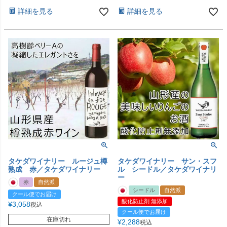
詳細を見る
詳細を見る
タケダワイナリー ルージュ樽
タケダワイナリー サン・スフ
熟成 赤／タケダワイナリー
ル シードル／タケダワイナリ
ー
赤
自然派
シードル
自然派
クール便でお届け
酸化防止剤 無添加
¥
3,058
税込
クール便でお届け
在庫切れ
¥
2,288
税込