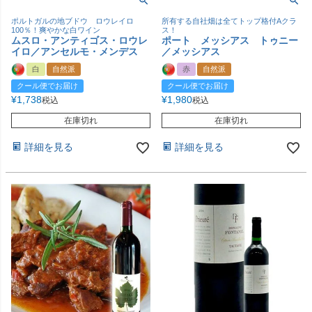
ポルトガルの地ブドウ ロウレイロ
所有する自社畑は全てトップ格付Aクラ
100％！爽やかな白ワイン
ス！
ムスロ・アンティゴス・ロウレ
ポート メッシアス トゥニー
イロ／アンセルモ・メンデス
／メッシアス
白
自然派
赤
自然派
クール便でお届け
クール便でお届け
¥
1,738
¥
1,980
税込
税込
在庫切れ
在庫切れ
詳細を見る
詳細を見る