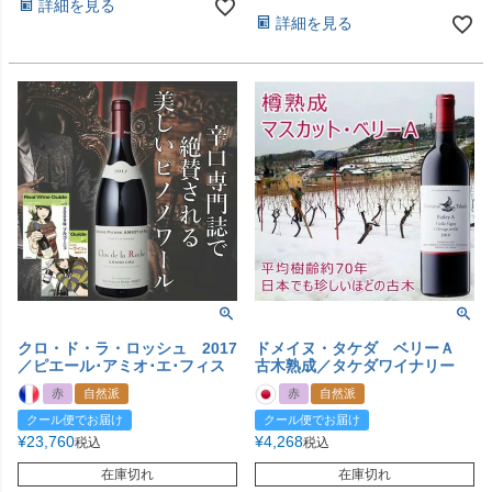
詳細を見る
詳細を見る
クロ・ド・ラ・ロッシュ 2017
ドメイヌ・タケダ ベリーＡ
／ピエール･アミオ･エ･フィス
古木熟成／タケダワイナリー
赤
自然派
赤
自然派
クール便でお届け
クール便でお届け
¥
23,760
¥
4,268
税込
税込
在庫切れ
在庫切れ