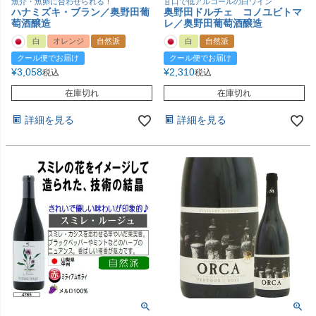
魚介・魚卵に合わせられる！
甘口で低アルコールの白ワイン
ハナミズキ・ブラン／奥野田葡
奥野田ドルチェ コノユビトマ
萄酒醸造
レ／奥野田葡萄酒醸造
白
オレンジ
自然派
白
自然派
クール便でお届け
クール便でお届け
¥
3,058
¥
2,310
税込
税込
在庫切れ
在庫切れ
詳細を見る
詳細を見る