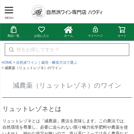
MENU
商品一覧
お気に入り
ホーム
マイページ
カート
HOME
自然派ワイン｜栽培・醸造方法で選ぶ
減農薬（リュットレゾネ）のワイン
減農薬（リュットレゾネ）のワイン
リュットレゾネとは
リュットレゾネとは「減農薬」農法を意味します。この農法では、
自然環境を尊重し、必要に迫られない限り極力化学肥料や農薬を使
いません。細かな規定が無いので、造り手によっては全く農薬など