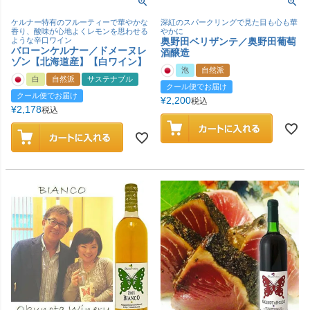
ケルナー特有のフルーティーで華やかな
深紅のスパークリングで見た目も心も華
香り、酸味が心地よくレモンを思わせる
やかに
ような辛口ワイン
奥野田ベリザンテ／奥野田葡萄
バローンケルナー／ドメーヌレ
酒醸造
ゾン【北海道産】【白ワイン】
泡
自然派
白
自然派
サステナブル
クール便でお届け
クール便でお届け
¥
2,200
税込
¥
2,178
税込