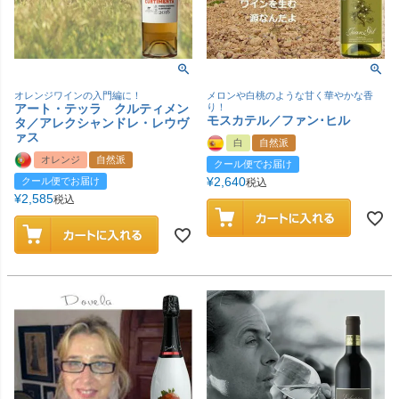
オレンジワインの入門編に！
メロンや白桃のような甘く華やかな香
アート・テッラ クルティメン
り！
モスカテル／ファン･ヒル
タ／アレクシャンドレ・レウヴ
ァス
白
自然派
オレンジ
自然派
クール便でお届け
¥
2,640
クール便でお届け
税込
¥
2,585
税込