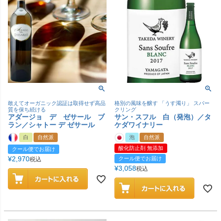
敢えてオーガニック認証は取得せず高品
格別の風味を醸す 「うす濁り」 スパー
質を保ち続ける
クリング
アダージョ デ ゼサール ブ
サン・スフル 白（発泡）／タ
ラン／シャトー デ ゼサール
ケダワイナリー
白
自然派
泡
自然派
酸化防止剤 無添加
クール便でお届け
¥
2,970
クール便でお届け
税込
¥
3,058
税込