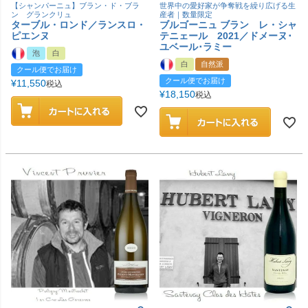
【シャンパーニュ】ブラン・ド・ブラ
世界中の愛好家が争奪戦を繰り広げる生
ン グランクリュ
産者｜数量限定
ターブル・ロンド／ランスロ・
ブルゴーニュ ブラン レ・シャ
ピエンヌ
テニェール 2021／ドメーヌ･
ユベール･ラミー
泡
白
白
自然派
クール便でお届け
クール便でお届け
¥
11,550
税込
¥
18,150
税込