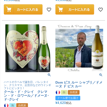
税込
税込
ハートのラベルで誕生日、バレンタイ
Dom ピス ルー シャブリ／ドメ
ン、クリスマス、記念日などのワインギ
ーヌ ド ピス ルー
フトにピッタリ！
クール・ド・クレイ クレマ
白
自然派
ン・ド・ロワール／ドメーヌ･
クール便でお届け
ド･クレイ
¥
4,620
税込
泡
自然派