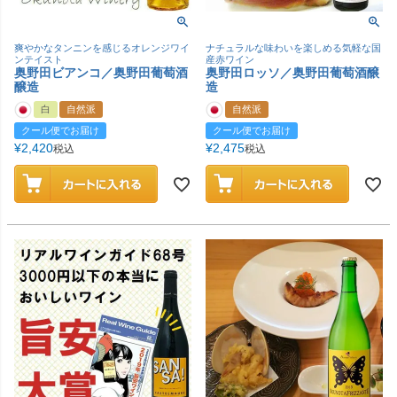
爽やかなタンニンを感じるオレンジワイ
ナチュラルな味わいを楽しめる気軽な国
ンテイスト
産赤ワイン
奥野田ビアンコ／奥野田葡萄酒
奥野田ロッソ／奥野田葡萄酒醸
醸造
造
白
自然派
自然派
クール便でお届け
クール便でお届け
¥
2,420
¥
2,475
税込
税込