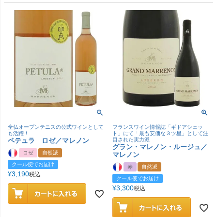
全仏オープンテニスの公式ワインとして
フランスワイン情報誌「ギドアシェッ
も活躍！
ト」にて「最も安価な３ツ星」として注
ペテュラ ロゼ／マレノン
目された実力派
グラン・マレノン・ルージュ／
ロゼ
自然派
マレノン
クール便でお届け
赤
自然派
¥
3,190
税込
クール便でお届け
¥
3,300
税込