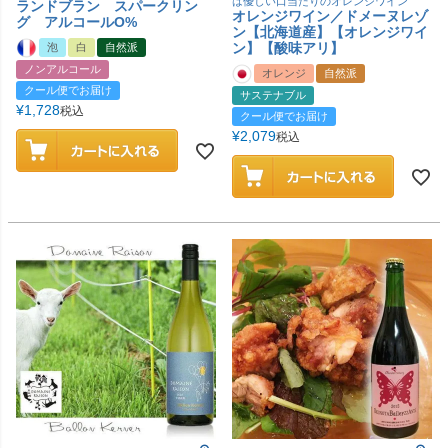
は優しい口当たりのオレンジワイン
ランドブラン スパークリン
オレンジワイン／ドメーヌレゾ
グ アルコールO%
ン【北海道産】【オレンジワイ
ン】【酸味アリ】
泡
白
自然派
ノンアルコール
オレンジ
自然派
クール便でお届け
サステナブル
¥
1,728
税込
クール便でお届け
¥
2,079
税込