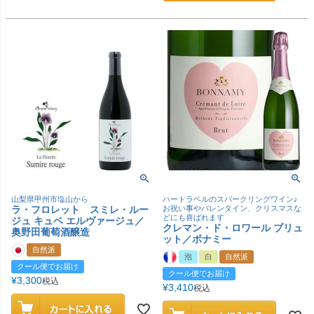
山梨県甲州市塩山から
ハートラベルのスパークリングワイン♪
ラ・フロレット スミレ・ルー
お祝い事やバレンタイン、クリスマスな
どにも喜ばれます
ジュ キュベ エルヴァージュ／
クレマン・ド・ロワール ブリュ
奥野田葡萄酒醸造
ット／ボナミー
自然派
泡
白
自然派
クール便でお届け
クール便でお届け
¥
3,300
税込
¥
3,410
税込