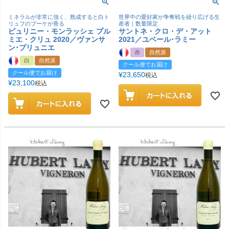
ミネラルが非常に強く、熟成すると白ト
世界中の愛好家が争奪戦を繰り広げる生
リュフのブーケが香る
産者｜数量限定
ピュリニー・モンラッシェ プル
サントネ・クロ・デ・アット
ミエ・クリュ 2020／ヴァンサ
2021／ユベール･ラミー
ン･プリュニエ
赤
自然派
白
自然派
クール便でお届け
クール便でお届け
¥
23,650
税込
¥
23,100
税込