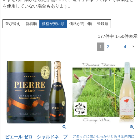
を使用していない場合もあります。
並び替え
新着順
価格が安い順
価格が高い順
登録順
177
件中
1
-
50
件表示
1
2
…
4
ピエール ゼロ シャルドネ ブ
アタックに酸がしっかりとあり全体的に