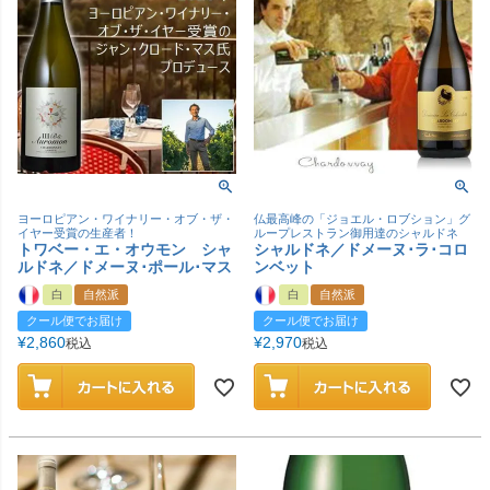
ヨーロピアン・ワイナリー・オブ・ザ・
仏最高峰の「ジョエル・ロブション」グ
イヤー受賞の生産者！
ループレストラン御用達のシャルドネ
トワベー・エ・オウモン シャ
シャルドネ／ドメーヌ･ラ･コロ
ルドネ／ドメーヌ･ポール･マス
ンベット
白
自然派
白
自然派
クール便でお届け
クール便でお届け
¥
2,860
¥
2,970
税込
税込