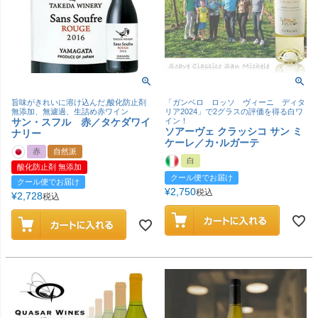
旨味がきれいに溶け込んだ,酸化防止剤
「ガンベロ ロッソ ヴィーニ ディタ
無添加、無濾過、生詰め赤ワイン
リア2024」で2グラスの評価を得る白ワ
サン・スフル 赤／タケダワイ
イン！
ソアーヴェ クラッシコ サン ミ
ナリー
ケーレ／カ･ルガーテ
赤
自然派
白
酸化防止剤 無添加
クール便でお届け
クール便でお届け
¥
2,750
税込
¥
2,728
税込