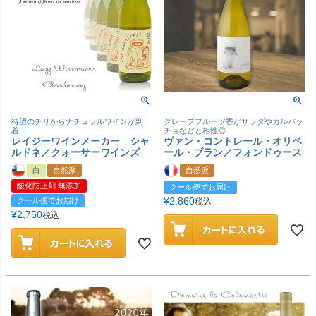
待望のチリからナチュラルワインが到
グレープフルーツ香がサラダやカルパッ
着！
チョなどと相性◎
レイジーワインメーカー シャ
ヴァン・コントレール・オリベ
ルドネ／クォーサーワインズ
ール・ブラン／フォンドゥース
白
自然派
自然派
酸化防止剤 無添加
クール便でお届け
¥
2,860
クール便でお届け
税込
¥
2,750
税込