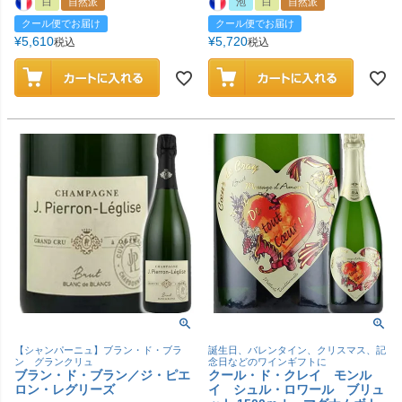
白
自然派
泡
白
自然派
クール便でお届け
クール便でお届け
¥
5,610
¥
5,720
税込
税込
【シャンパーニュ】ブラン・ド・ブラ
誕生日、バレンタイン、クリスマス、記
ン グランクリュ
念日などのワインギフトに
ブラン・ド・ブラン／ジ・ピエ
クール・ド・クレイ モンル
ロン・レグリーズ
イ シュル・ロワール ブリュ