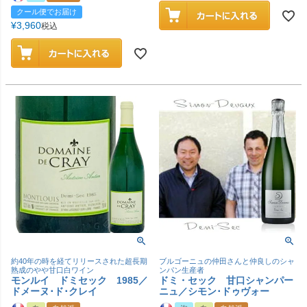
クール便でお届け
¥
3,960
税込
約40年の時を経てリリースされた超長期
ブルゴーニュの仲田さんと仲良しのシャ
熟成のやや甘口白ワイン
ンパン生産者
モンルイ ドミセック 1985／
ドミ・セック 甘口シャンパー
ドメーヌ･ド･クレイ
ニュ／シモン･ドゥヴォー