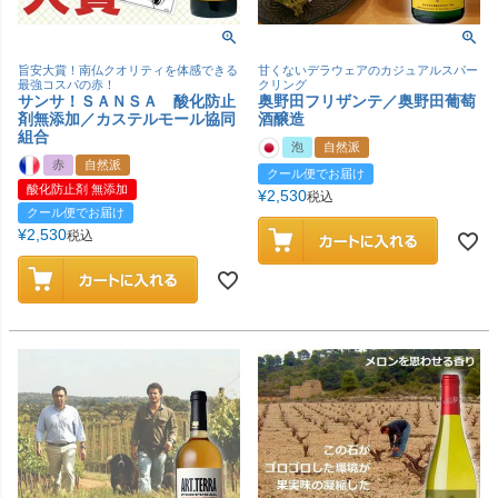
旨安大賞！南仏クオリティを体感できる
甘くないデラウェアのカジュアルスパー
最強コスパの赤！
クリング
サンサ！ＳＡＮＳＡ 酸化防止
奥野田フリザンテ／奥野田葡萄
剤無添加／カステルモール協同
酒醸造
組合
泡
自然派
赤
自然派
クール便でお届け
酸化防止剤 無添加
¥
2,530
税込
クール便でお届け
¥
2,530
税込