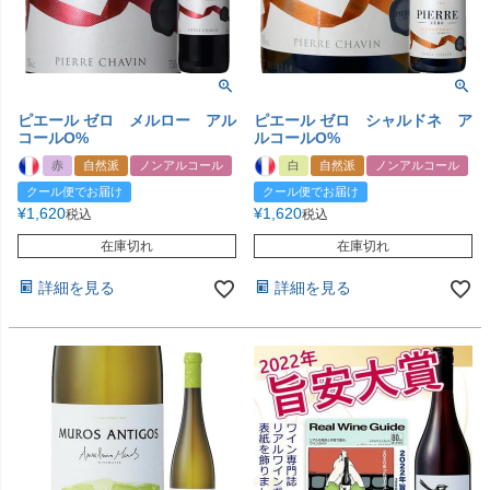
ピエール ゼロ メルロー アル
ピエール ゼロ シャルドネ ア
コールO%
ルコールO%
赤
自然派
ノンアルコール
白
自然派
ノンアルコール
クール便でお届け
クール便でお届け
¥
1,620
¥
1,620
税込
税込
在庫切れ
在庫切れ
詳細を見る
詳細を見る