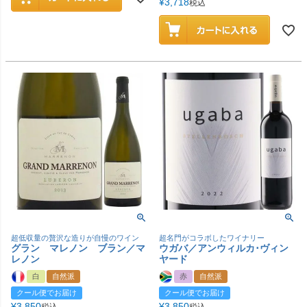
¥
3,718
税込
超低収量の贅沢な造りが自慢のワイン
超名門がコラボしたワイナリー
グラン マレノン ブラン／マ
ウガバ／アンウィルカ･ヴィン
レノン
ヤード
白
自然派
赤
自然派
クール便でお届け
クール便でお届け
¥
3,850
¥
3,850