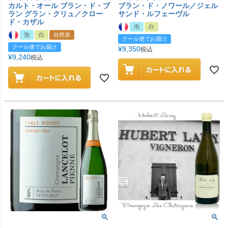
カルト・オール ブラン・ド・ブ
ブラン・ド・ノワール／ジェル
ラン グラン・クリュ／クロー
サンド・ルフェーヴル
ド・カザル
泡
白
泡
白
自然派
クール便でお届け
クール便でお届け
¥
9,350
税込
¥
9,240
税込