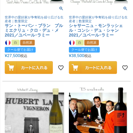
世界中の愛好家が争奪戦を繰り広げる生
世界中の愛好家が争奪戦を繰り広げる生
産者｜数量限定
産者｜数量限定
サン・トーバン・ブラン プル
シャサーニュ・モンラッシェ
ミエクリュ・クロ・デュ・メ
ル・コンシ・デュ・シャン
2021／ユベール･ラミー
2021／ユベール･ラミー
白
自然派
白
自然派
クール便でお届け
クール便でお届け
¥
27,500
¥
38,500
税込
税込