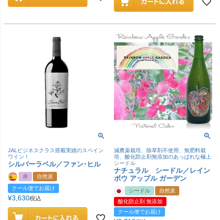
JALビジネスクラス搭載実績のスペイン
減農薬栽培、除草剤不使用、無肥料栽
ワイン！
培、酸化防止剤無添加のあっぱれな極上
シルバーラベル／ファン･ヒル
シードル
ナチュラル シードル／レイン
赤
自然派
ボウ アップル ガーデン
クール便でお届け
シードル
自然派
¥
3,630
税込
酸化防止剤 無添加
クール便でお届け