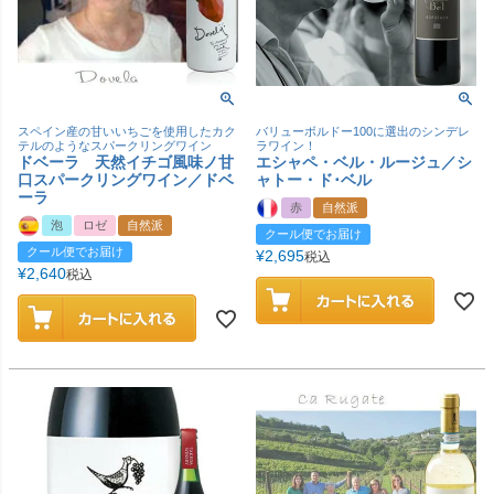
スペイン産の甘いいちごを使用したカク
バリューボルドー100に選出のシンデレ
テルのようなスパークリングワイン
ラワイン！
ドベーラ 天然イチゴ風味ノ甘
エシャペ・ベル・ルージュ／シ
口スパークリングワイン／ドベ
ャトー・ド･ベル
ーラ
赤
自然派
泡
ロゼ
自然派
クール便でお届け
クール便でお届け
¥
2,695
税込
¥
2,640
税込