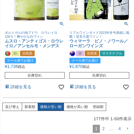
ポルトガルの地ブドウ ロウレイロ
リアルワインガイド2023年冬号表紙に掲
100％！爽やかな白ワイン
載！旨安大賞ワイン！
ムスロ・アンティゴス・ロウレ
ウィマーラ ピノ・ノワール／
イロ／アンセルモ・メンデス
ローガンワインズ
白
自然派
赤
自然派
サステナブル
クール便でお届け
クール便でお届け
¥
1,738
¥
1,870
税込
税込
在庫切れ
在庫切れ
詳細を見る
詳細を見る
並び替え
新着順
価格が安い順
価格が高い順
登録順
177
件中
1
-
50
件表示
1
2
…
4