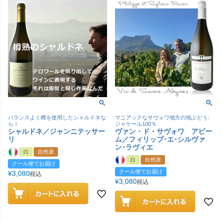
バランスよく樽を使用したシャルドネな
マニアックなサヴォワ地方の地ぶどう:
ら！
ジャケール100％
シャルドネ／ジャンニテッサー
ヴァン・ド・サヴォワ アビー
リ
ム／フィリップ･エ･シルヴァ
ン･ラヴィエ
白
自然派
白
自然派
クール便でお届け
クール便でお届け
¥
3,080
税込
¥
3,080
税込