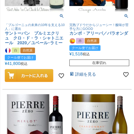
「ブルゴーニュの未来の10年を支える10
完熟ブドウだからジューシー！酸味が苦
人」に選出
手な方にGOOD
サントーバン プルミエクリ
カンポ・アリーバ／バラオンダ
ュ クロ・ド・ラ・シャトニエ
赤
自然派
ール 2020／ユベール･ラミー
クール便でお届け
白
自然派
¥
1,518
税込
クール便でお届け
在庫切れ
¥
41,800
税込
詳細を見る