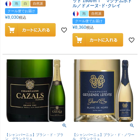
ット 1500ｍｌ マグナムボト
泡
白
自然派
ル／ドメーヌ･ド･クレイ
クール便でお届け
泡
自然派
¥
8,030
税込
クール便でお届け
¥
8,360
税込
【シャンパーニュ】ブラン・ド・ブラ
【シャンパーニュ】ブラン・ド・ノワー
ン グランクリュ
ル グランクリュ