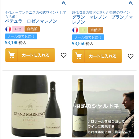
全仏オープンテニスの公式ワインとして
超低収量の贅沢な造りが自慢のワイン
も活躍！
グラン マレノン ブラン／マ
ペテュラ ロゼ／マレノン
レノン
ロゼ
自然派
白
自然派
クール便でお届け
クール便でお届け
¥
3,190
税込
¥
3,850
税込