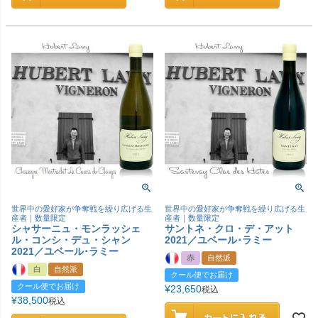
世界中の愛好家が争奪戦を繰り広げる生
世界中の愛好家が争奪戦を繰り広げる生
産者｜数量限定
産者｜数量限定
シャサーニュ・モンラッシェ
サントネ・クロ・デ・アット
ル・コンシ・デュ・シャン
2021／ユベール･ラミー
2021／ユベール･ラミー
赤
自然派
白
自然派
クール便でお届け
クール便でお届け
¥
23,650
税込
¥
38,500
税込