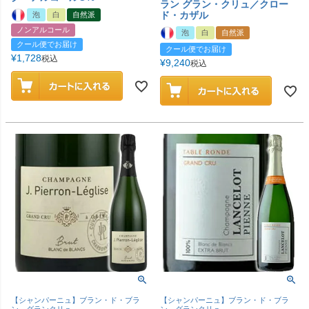
ラン グラン・クリュ／クロー
ド・カザル
泡
白
自然派
ノンアルコール
泡
白
自然派
クール便でお届け
クール便でお届け
¥
1,728
税込
¥
9,240
税込
【シャンパーニュ】ブラン・ド・ブラ
【シャンパーニュ】ブラン・ド・ブラ