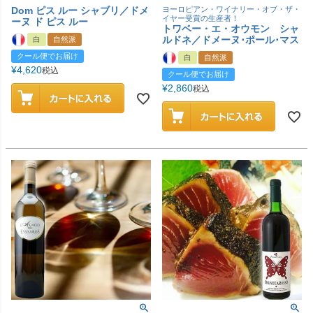
Dom ピス ルー シャブリ／ドメ
ヨーロピアン・ワイナリー・オブ・ザ・
イヤー受賞の生産者！
ーヌ ド ピス ルー
トワベー・エ・オウモン シャ
ルドネ／ドメーヌ･ポール･マス
白
自然派
クール便でお届け
白
自然派
¥
4,620
税込
クール便でお届け
¥
2,860
税込