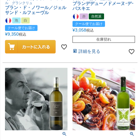
ル グランクリュ
プランデデュー／ドメーヌ･デ･
ブラン・ド・ノワール／ジェル
パスキエ
サンド・ルフェーヴル
赤
自然派
泡
白
クール便でお届け
クール便でお届け
¥
3,058
税込
¥
9,350
税込
在庫切れ
詳細を見る