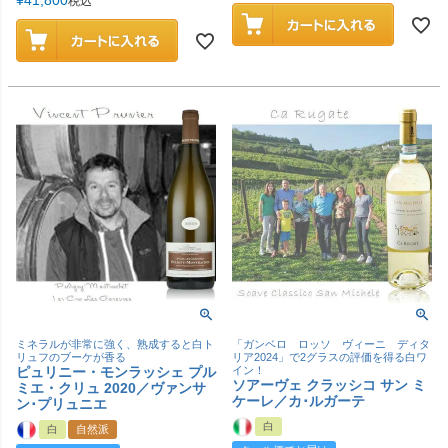
¥
41,800
税込
ミネラルが非常に強く、熟成すると白ト
「ガンベロ ロッソ ヴィーニ ディタ
リュフのブーケが香る
リア2024」で2グラスの評価を得る白ワ
ピュリニー・モンラッシェ プル
イン！
ソアーヴェ クラッシコ サン ミ
ミエ・クリュ 2020／ヴァンサ
ケーレ／カ･ルガーテ
ン･プリュニエ
白
白
自然派