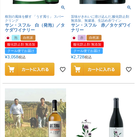
格別の風味を醸す 「うす濁り」 スパー
旨味がきれいに溶け込んだ,酸化防止剤
クリング
無添加、無濾過、生詰め赤ワイン
サン・スフル 白（発泡）／タ
サン・スフル 赤／タケダワイ
ケダワイナリー
ナリー
泡
自然派
赤
自然派
酸化防止剤 無添加
酸化防止剤 無添加
クール便でお届け
クール便でお届け
¥
3,058
¥
2,728
税込
税込