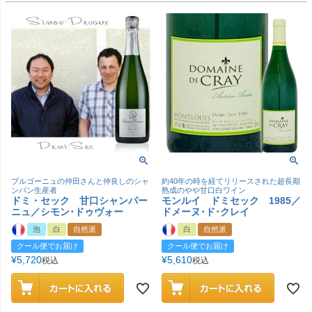
ブルゴーニュの仲田さんと仲良しのシャ
約40年の時を経てリリースされた超長期
ンパン生産者
熟成のやや甘口白ワイン
ドミ・セック 甘口シャンパー
モンルイ ドミセック 1985／
ニュ／シモン･ドゥヴォー
ドメーヌ･ド･クレイ
泡
白
自然派
白
自然派
クール便でお届け
クール便でお届け
¥
5,720
¥
5,610
税込
税込