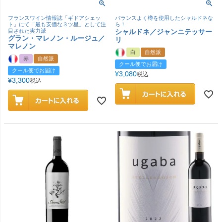
フランスワイン情報誌「ギドアシェッ
バランスよく樽を使用したシャルドネな
ト」にて「最も安価な３ツ星」として注
ら！
目された実力派
シャルドネ／ジャンニテッサー
グラン・マレノン・ルージュ／
リ
マレノン
白
自然派
赤
自然派
クール便でお届け
クール便でお届け
¥
3,080
税込
¥
3,300
税込