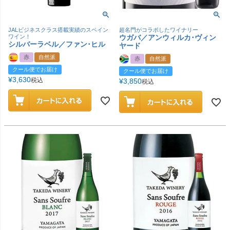
JALビジネスクラス搭載実績のスペイン
超名門がコラボしたワイナリー
ワイン！
ウガバ／アンウィルカ･ヴィン
シルバーラベル／ファン･ヒル
ヤード
赤
自然派
赤
自然派
クール便でお届け
クール便でお届け
¥
3,630
税込
¥
3,850
税込