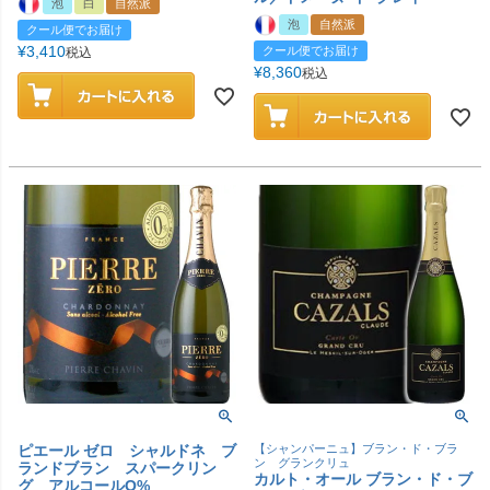
泡
白
自然派
泡
自然派
クール便でお届け
¥
3,410
クール便でお届け
税込
¥
8,360
税込
ピエール ゼロ シャルドネ ブ
【シャンパーニュ】ブラン・ド・ブラ
ン グランクリュ
ランドブラン スパークリン
カルト・オール ブラン・ド・ブ
グ アルコールO%