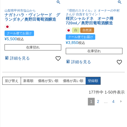
山梨県甲州市塩山から
『理想のスタイル』と オーナーの中村
ナガトハラ・ヴィンヤード グ
さんが 自負するワイン！
桜沢シャルドネ オーク樽
ランダネ／奥野田葡萄酒醸造
720ml／奥野田葡萄酒醸造
白
自然派
クール便でお届け
クール便でお届け
¥
5,500
税込
¥
3,850
税込
在庫切れ
在庫切れ
詳細を見る
詳細を見る
並び替え
新着順
価格が安い順
価格が高い順
登録順
177
件中
1
-
50
件表示
1
2
…
4