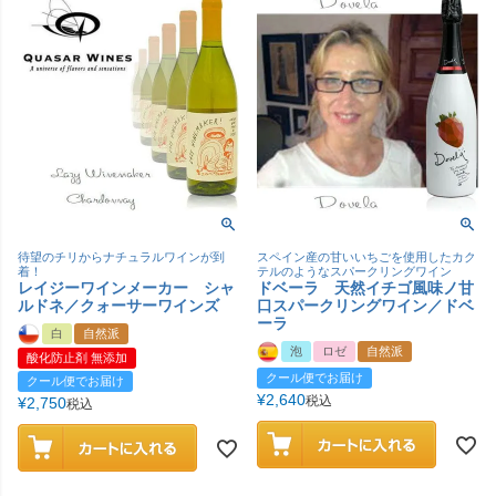
待望のチリからナチュラルワインが到
スペイン産の甘いいちごを使用したカク
着！
テルのようなスパークリングワイン
レイジーワインメーカー シャ
ドベーラ 天然イチゴ風味ノ甘
ルドネ／クォーサーワインズ
口スパークリングワイン／ドベ
ーラ
白
自然派
泡
ロゼ
自然派
酸化防止剤 無添加
クール便でお届け
クール便でお届け
¥
2,640
税込
¥
2,750
税込