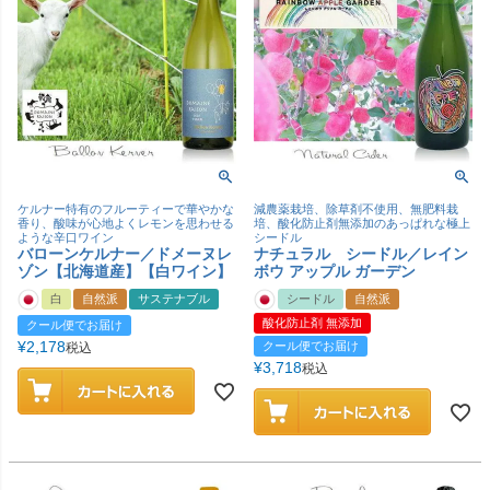
ケルナー特有のフルーティーで華やかな
減農薬栽培、除草剤不使用、無肥料栽
香り、酸味が心地よくレモンを思わせる
培、酸化防止剤無添加のあっぱれな極上
ような辛口ワイン
シードル
バローンケルナー／ドメーヌレ
ナチュラル シードル／レイン
ゾン【北海道産】【白ワイン】
ボウ アップル ガーデン
白
自然派
サステナブル
シードル
自然派
酸化防止剤 無添加
クール便でお届け
¥
2,178
クール便でお届け
税込
¥
3,718
税込