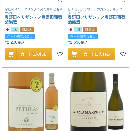
深紅のスパークリングで見た目も心も華
甘くないデラウェアのカジュアルスパー
やかに
クリング
奥野田ベリザンテ／奥野田葡萄
奥野田フリザンテ／奥野田葡萄
酒醸造
酒醸造
泡
自然派
泡
自然派
クール便でお届け
クール便でお届け
¥
2,200
¥
2,530
税込
税込