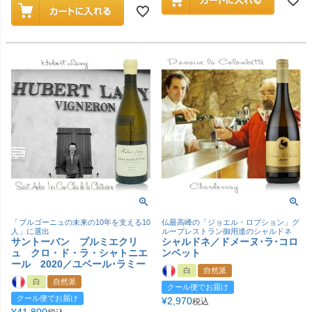
「ブルゴーニュの未来の10年を支える10
仏最高峰の「ジョエル・ロブション」グ
人」に選出
ループレストラン御用達のシャルドネ
サントーバン プルミエクリ
シャルドネ／ドメーヌ･ラ･コロ
ュ クロ・ド・ラ・シャトニエ
ンベット
ール 2020／ユベール･ラミー
白
自然派
白
自然派
クール便でお届け
クール便でお届け
¥
2,970
税込