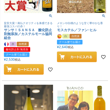
旨安大賞！南仏クオリティを体感できる
メロンや白桃のような甘く華やかな香
最強コスパの赤！
り！
サンサ！ＳＡＮＳＡ 酸化防止
モスカテル／ファン･ヒル
剤無添加／カステルモール協同
白
自然派
組合
クール便でお届け
赤
自然派
¥
2,640
税込
酸化防止剤 無添加
クール便でお届け
¥
2,530
税込