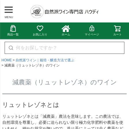
MENU
商品一覧
お気に入り
ホーム
マイページ
カート
HOME
自然派ワイン｜栽培・醸造方法で選ぶ
減農薬（リュットレゾネ）のワイン
減農薬（リュットレゾネ）のワイン
リュットレゾネとは
リュットレゾネとは「減農薬」農法を意味します。この農法では、
自然環境を尊重し、必要に迫られない限り極力化学肥料や農薬を使
いません。細かな規定が無いので、造り手によっては全く農薬など