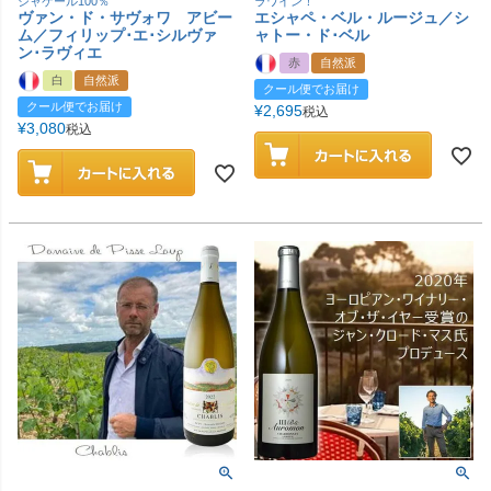
ジャケール100％
ラワイン！
ヴァン・ド・サヴォワ アビー
エシャペ・ベル・ルージュ／シ
ム／フィリップ･エ･シルヴァ
ャトー・ド･ベル
ン･ラヴィエ
赤
自然派
白
自然派
クール便でお届け
クール便でお届け
¥
2,695
税込
¥
3,080
税込