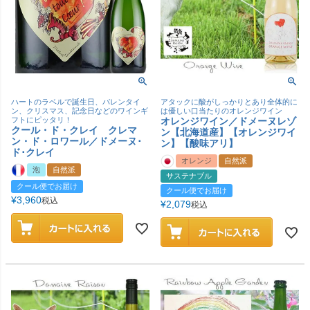
ハートのラベルで誕生日、バレンタイ
アタックに酸がしっかりとあり全体的に
ン、クリスマス、記念日などのワインギ
は優しい口当たりのオレンジワイン
フトにピッタリ！
オレンジワイン／ドメーヌレゾ
クール・ド・クレイ クレマ
ン【北海道産】【オレンジワイ
ン・ド・ロワール／ドメーヌ･
ン】【酸味アリ】
ド･クレイ
オレンジ
自然派
泡
自然派
サステナブル
クール便でお届け
クール便でお届け
¥
3,960
税込
¥
2,079
税込