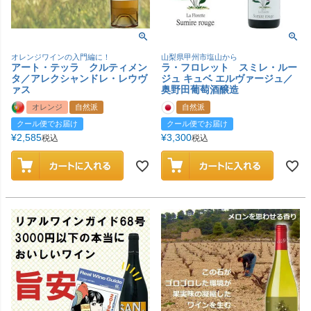
オレンジワインの入門編に！
山梨県甲州市塩山から
アート・テッラ クルティメン
ラ・フロレット スミレ・ルー
タ／アレクシャンドレ・レウヴ
ジュ キュベ エルヴァージュ／
ァス
奥野田葡萄酒醸造
オレンジ
自然派
自然派
クール便でお届け
クール便でお届け
¥
2,585
¥
3,300
税込
税込