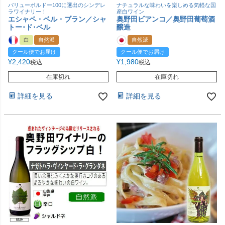
バリューボルドー100に選出のシンデレ
ナチュラルな味わいを楽しめる気軽な国
ラワイナリー！
産白ワイン
エシャペ・ベル・ブラン／シャ
奥野田ビアンコ／奥野田葡萄酒
トー･ド･ベル
醸造
白
自然派
自然派
クール便でお届け
クール便でお届け
¥
2,420
¥
1,980
税込
税込
在庫切れ
在庫切れ
詳細を見る
詳細を見る