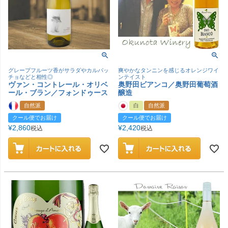
グレープフルーツ香がサラダやカルパッ
爽やかなタンニンを感じるオレンジワイ
チョなどと相性◎
ンテイスト
ヴァン・コントレール・オリベ
奥野田ビアンコ／奥野田葡萄酒
ール・ブラン／フォンドゥース
醸造
自然派
白
自然派
クール便でお届け
クール便でお届け
¥
2,860
¥
2,420
税込
税込