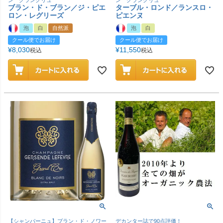
ン グランクリュ
ン グランクリュ
ブラン・ド・ブラン／ジ・ピエ
ターブル・ロンド／ランスロ・
ロン・レグリーズ
ピエンヌ
泡
白
自然派
泡
白
クール便でお届け
クール便でお届け
¥
8,030
¥
11,550
税込
税込
【シャンパーニュ】ブラン・ド・ノワー
デカンター誌で90点評価！