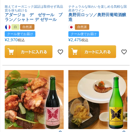
敢えてオーガニック認証は取得せず高品
ナチュラルな味わいを楽しめる気軽な国
質を保ち続ける
産赤ワイン
アダージョ デ ゼサール ブ
奥野田ロッソ／奥野田葡萄酒醸
ラン／シャトー デ ゼサール
造
白
自然派
自然派
クール便でお届け
クール便でお届け
¥
2,970
¥
2,475
税込
税込