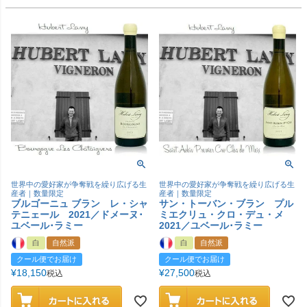
世界中の愛好家が争奪戦を繰り広げる生
世界中の愛好家が争奪戦を繰り広げる生
産者｜数量限定
産者｜数量限定
ブルゴーニュ ブラン レ・シャ
サン・トーバン・ブラン プル
テニェール 2021／ドメーヌ･
ミエクリュ・クロ・デュ・メ
ユベール･ラミー
2021／ユベール･ラミー
白
自然派
白
自然派
クール便でお届け
クール便でお届け
¥
18,150
¥
27,500
税込
税込