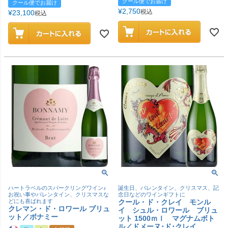
クール便でお届け
クール便でお届け
¥
2,750
税込
¥
23,100
税込
ハートラベルのスパークリングワイン♪
誕生日、バレンタイン、クリスマス、記
お祝い事やバレンタイン、クリスマスな
念日などのワインギフトに
どにも喜ばれます
クール・ド・クレイ モンル
クレマン・ド・ロワール ブリュ
イ シュル・ロワール ブリュ
ット／ボナミー
ット 1500ｍｌ マグナムボト
ル／ドメーヌ･ド･クレイ