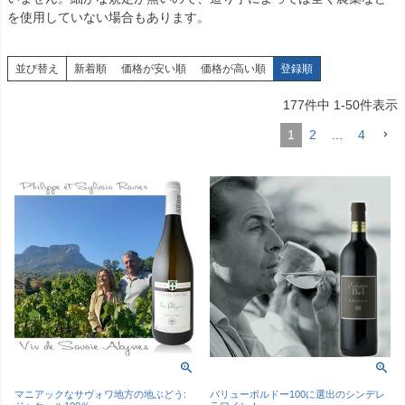
を使用していない場合もあります。
並び替え
新着順
価格が安い順
価格が高い順
登録順
177
件中
1
-
50
件表示
1
2
…
4
マニアックなサヴォワ地方の地ぶどう:
バリューボルドー100に選出のシンデレ