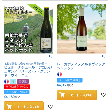
花梨や洋梨の様な熟れた果実の香り
レ・カボティヌ／ルドヴィック
ビュル ナチュール デゴルジ
シャンソン
ュマン／ドメーヌ･レ・グラン
ド・ヴィーニュ
クール便でお届け
泡
自然派
¥
4,950
税込
酸化防止剤 無添加
クール便でお届け
¥
4,180
税込