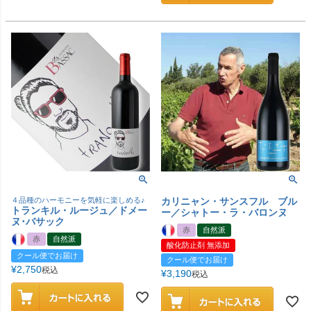
４品種のハーモニーを気軽に楽しめる♪
カリニャン・サンスフル ブル
トランキル・ルージュ／ドメー
ー／シャトー・ラ・バロンヌ
ヌ･バサック
赤
自然派
赤
自然派
酸化防止剤 無添加
クール便でお届け
クール便でお届け
¥
2,750
税込
¥
3,190
税込