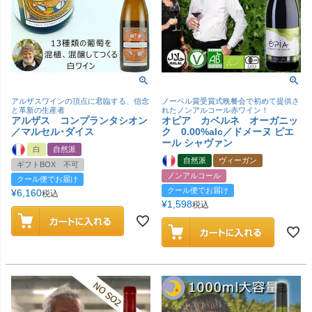
アルザスワインの頂点に君臨する、信念
ノーベル賞受賞式晩餐会で初めて提供さ
と革新の生産者
れたノンアルコール赤ワイン！
アルザス コンプランタシオン
オピア カベルネ オーガニッ
／マルセル･ダイス
ク 0.00%alc／ドメーヌ ピエ
ール シャヴァン
白
自然派
自然派
ヴィーガン
ギフトBOX 不可
ノンアルコール
クール便でお届け
クール便でお届け
¥
6,160
税込
¥
1,598
税込