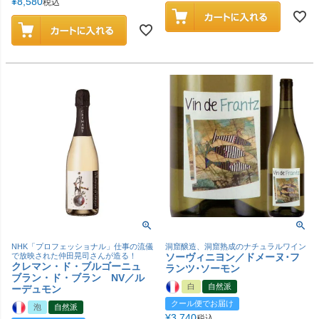
¥
8,580
税込
NHK「プロフェッショナル」仕事の流儀
洞窟醸造、洞窟熟成のナチュラルワイン
で放映された仲田晃司さんが造る！
ソーヴィニヨン／ドメーヌ･フ
クレマン・ド・ブルゴーニュ
ランツ･ソーモン
ブラン・ド・ブラン NV／ル
白
自然派
ーデュモン
クール便でお届け
泡
自然派
¥
3,740
税込