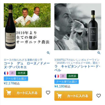
ローヌの知られざる凄腕の造り手
3,500円以下のおいしいボルドーワイン
コート デュ ローヌ／ドメー
「2015年バリューボルドー100」選出！
ラ キャピタン／シャトー･ド･
ヌ･デ･パスキエ
ベル
赤
自然派
赤
自然派
クール便でお届け
クール便でお届け
¥
2,178
税込
¥
4,180
税込