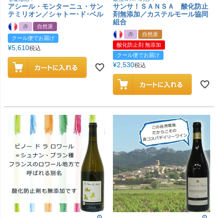
アシール・モンターニュ・サン
サンサ！ＳＡＮＳＡ 酸化防止
テミリオン／シャトー･ド･ベル
剤無添加／カステルモール協同
組合
赤
自然派
赤
自然派
クール便でお届け
酸化防止剤 無添加
¥
5,610
税込
クール便でお届け
¥
2,530
税込