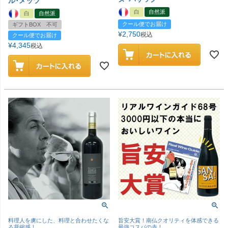
ル･メッツ
白
自然派
白
自然派
クール便でお届け
ギフトBOX 不可
¥
2,750
税込
クール便でお届け
¥
4,345
税込
料理人を虜にした、料理と合わせたくな
旨安大賞！南仏クオリティを体感できる
る凝縮感！
最強コスパの赤！