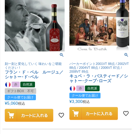
刻一刻と変化していく 味わいをご堪能
パーカーポイント2001VT 88点 / 2002VT
ください！
88点 / 2004VT 88点 / 2006VT 87点 /
フラン・ド・ベル ルージュ／
2008VT 89点
キュベ・ラ・バスティード／シ
シャトー･ド･ベル
ャトー･クープ･ローズ
赤
自然派
赤
自然派
ギフトBOX 不可
クール便でお届け
クール便でお届け
¥
3,300
税込
¥
5,060
税込