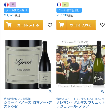
赤
白
クール便でお届け
クール便でお届け
¥
3,520
¥
3,520
税込
税込
醸造段階ＳＯ２無添加！
激オススメ！ まるですりおろしりんご♪
シラー／ドメーヌ･ロマノー･デ
クレマン・ダルザス ブリュット
ストゥゼ
／ジェラール･メッツ