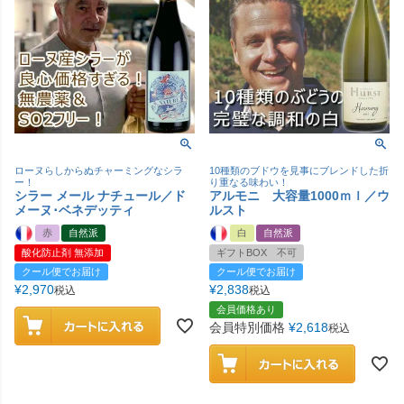
ローヌらしからぬチャーミングなシラ
10種類のブドウを見事にブレンドした折
ー！
り重なる味わい！
シラー メール ナチュール／ド
アルモニ 大容量1000ｍｌ／ウ
メーヌ･ベネデッティ
ルスト
赤
自然派
白
自然派
酸化防止剤 無添加
ギフトBOX 不可
クール便でお届け
クール便でお届け
¥
2,970
¥
2,838
税込
税込
会員価格あり
会員特別価格
¥
2,618
税込