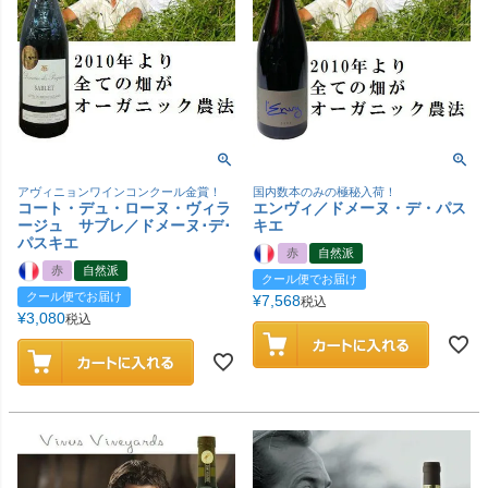
アヴィニョンワインコンクール金賞！
国内数本のみの極秘入荷！
コート・デュ・ローヌ・ヴィラ
エンヴィ／ドメーヌ・デ・パス
ージュ サブレ／ドメーヌ･デ･
キエ
パスキエ
赤
自然派
赤
自然派
クール便でお届け
クール便でお届け
¥
7,568
税込
¥
3,080
税込