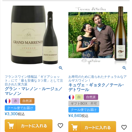
フランスワイン情報誌「ギドアシェッ
お寿司のために造られたナチュラルなア
ト」にて「最も安価な３ツ星」として注
ルザスワイン！
目された実力派
キュヴェ・ギョタク／テール･
グラン・マレノン・ルージュ／
デトワール
マレノン
白
自然派
赤
自然派
ギフトBOX 不可
クール便でお届け
クール便でお届け
¥
3,300
税込
¥
4,840
税込