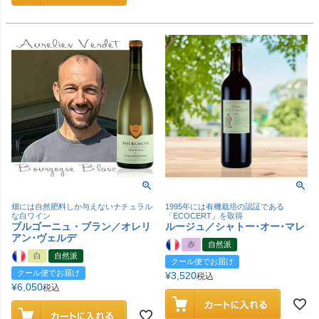
畑には自然肥料しか与えないナチュラル
1995年には有機栽培の認証である
な白ワイン
「ECOCERT」を取得
ブルゴーニュ・ブラン／オレリ
ルージュ／シャトー･オー･マレ
アン･ヴェルデ
赤
自然派
白
自然派
クール便でお届け
クール便でお届け
¥
3,520
税込
¥
6,050
税込