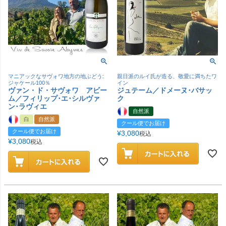
マニアックなサヴォワ地方の地ぶどう:
親日派のルイ氏が造る、敬愛に満ちたワ
ジャケール100％
イン
ヴァン・ド・サヴォワ アビー
ジュテーム／ドメーヌ･バサッ
ム／フィリップ･エ･シルヴァ
ク
ン･ラヴィエ
自然派
白
自然派
クール便でお届け
クール便でお届け
¥
3,080
税込
¥
3,080
税込