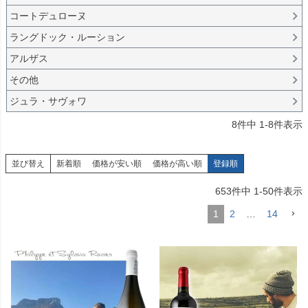
コートデュローヌ
ラングドック・ルーション
アルザス
その他
ジュラ・サヴォワ
8
件中
1
-
8
件表示
並び替え
新着順
価格が安い順
価格が高い順
登録順
653
件中
1
-
50
件表示
1
2
…
14