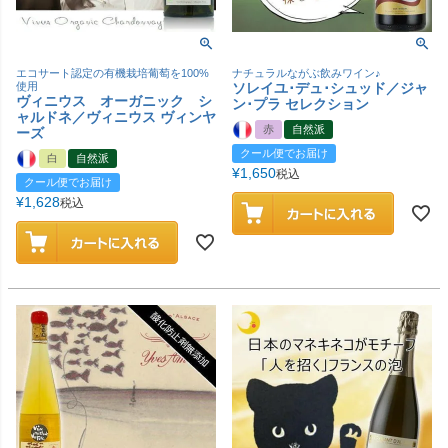
エコサート認定の有機栽培葡萄を100%
ナチュラルながぶ飲みワイン♪
使用
ソレイユ･デュ･シュッド／ジャ
ヴィニウス オーガニック シ
ン･プラ セレクション
ャルドネ／ヴィニウス ヴィンヤ
赤
自然派
ーズ
クール便でお届け
白
自然派
¥
1,650
税込
クール便でお届け
¥
1,628
税込