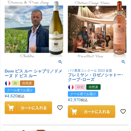
Dom ピス ルー シャブリ／ドメ
パリ農業コンクール 2013 金賞
フレミヤン・ロゼ／シャトー･
ーヌ ド ピス ルー
クープ･ローズ
白
自然派
ロゼ
自然派
クール便でお届け
クール便でお届け
¥
4,620
税込
¥
2,970
税込