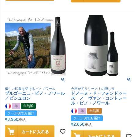
優しい印象を受けるピノノワール
今回が初リリース！の隠し玉
ブルゴーニュ・ピノ・ノワール
ドメーヌ・ド・フォンドゥー
／ビシュロン
ス ／ ヴァン・コントレー
ル・ピノ・ノワール
赤
自然派
赤
自然派
クール便でお届け
クール便でお届け
¥
3,960
税込
¥
2,860
税込