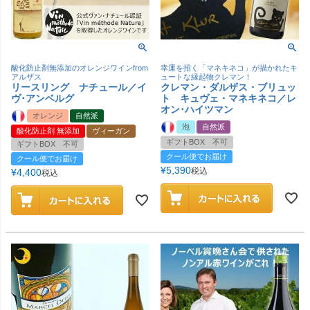
酸化防止剤無添加のオレンジワインfrom
幸運を招く「マネキネコ」が描かれたキ
アルザス
ュートな縁起物クレマン！
リースリング ナチュール／イ
クレマン・ダルザス・ブリュッ
ヴ･アンベルグ
ト キュヴェ・マネキネコ／レ
オン･ハイツマン
オレンジ
自然派
泡
自然派
酸化防止剤 無添加
ヴィーガン
ギフトBOX 不可
ギフトBOX 不可
クール便でお届け
クール便でお届け
¥
5,390
税込
¥
4,400
税込