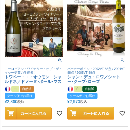
ヨーロピアン・ワイナリー・オブ・ザ・
パーカーポイント2002VT 88点 / 2004VT
イヤー受賞の生産者！
88点 / 2005VT 89点
トワベー・エ・オウモン シャ
シャン・デュ・ロワ／シャト
ルドネ／ドメーヌ･ポール･マス
ー･クープ･ローズ
白
自然派
白
自然派
クール便でお届け
クール便でお届け
¥
2,860
¥
2,970
税込
税込