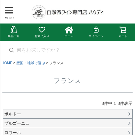
MENU
商品一覧
お気に入り
ホーム
マイページ
カート
HOME
産国・地域で選ぶ
フランス
フランス
8
件中
1
-
8
件表示
ボルドー
ブルゴーニュ
ロワール