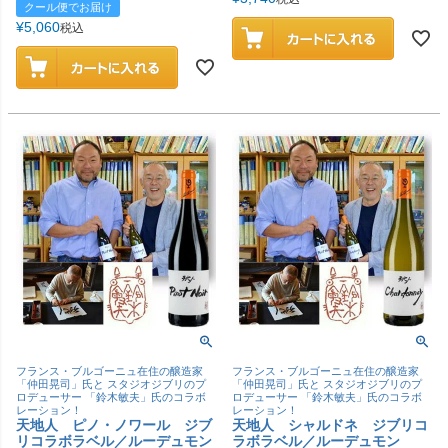
クール便でお届け
¥
5,060
税込
フランス・ブルゴーニュ在住の醸造家
フランス・ブルゴーニュ在住の醸造家
「仲田晃司」氏と スタジオジブリのプ
「仲田晃司」氏と スタジオジブリのプ
ロデューサー 「鈴木敏夫」氏のコラボ
ロデューサー 「鈴木敏夫」氏のコラボ
レーション！
レーション！
天地人 ピノ・ノワール ジブ
天地人 シャルドネ ジブリコ
リコラボラベル／ルーデュモン
ラボラベル／ルーデュモン