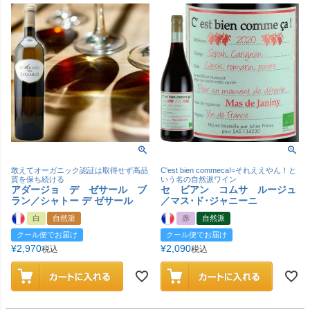
敢えてオーガニック認証は取得せず高品
C'est bien commeca!=それええやん！と
質を保ち続ける
いう名の自然派ワイン
アダージョ デ ゼサール ブ
セ ビアン コムサ ルージュ
ラン／シャトー デ ゼサール
／マス･ド･ジャニーニ
白
自然派
赤
自然派
クール便でお届け
クール便でお届け
¥
2,970
¥
2,090
税込
税込