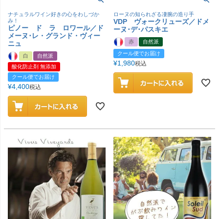
ナチュラルワイン好きの心をわしづか
ローヌの知られざる凄腕の造り手
み！
VDP ヴォークリューズ／ドメ
ピノー ド ラ ロワール／ド
ーヌ･デ･パスキエ
メーヌ･レ・グランド・ヴィー
赤
自然派
ニュ
クール便でお届け
白
自然派
¥
1,980
税込
酸化防止剤 無添加
クール便でお届け
¥
4,400
税込