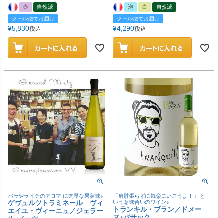
赤
自然派
泡
白
自然派
クール便でお届け
クール便でお届け
¥
5,830
¥
4,290
税込
税込
バラやライチのアロマ に肉厚な果実味♪
「肩肘張らずに気楽にいこうよ！」 と
ゲヴュルツトラミネール ヴィ
いう意味合いのワイン♪
トランキル・ブラン／ドメー
エイユ・ヴィーニュ／ジェラー
ヌ･バサック