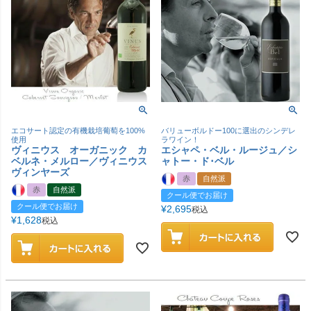
エコサート認定の有機栽培葡萄を100%
バリューボルドー100に選出のシンデレ
使用
ラワイン！
ヴィニウス オーガニック カ
エシャペ・ベル・ルージュ／シ
ベルネ・メルロー／ヴィニウス
ャトー・ド･ベル
ヴィンヤーズ
赤
自然派
赤
自然派
クール便でお届け
クール便でお届け
¥
2,695
税込
¥
1,628
税込