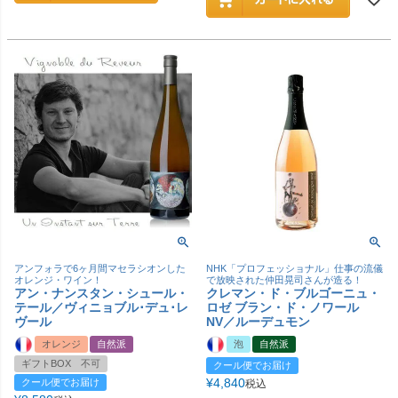
アンフォラで6ヶ月間マセラシオンした
NHK「プロフェッショナル」仕事の流儀
オレンジ・ワイン！
で放映された仲田晃司さんが造る！
アン・ナンスタン・シュール・
クレマン・ド・ブルゴーニュ・
テール／ヴィニョブル･デュ･レ
ロゼ ブラン・ド・ノワール
ヴール
NV／ルーデュモン
オレンジ
自然派
泡
自然派
ギフトBOX 不可
クール便でお届け
¥
4,840
クール便でお届け
税込