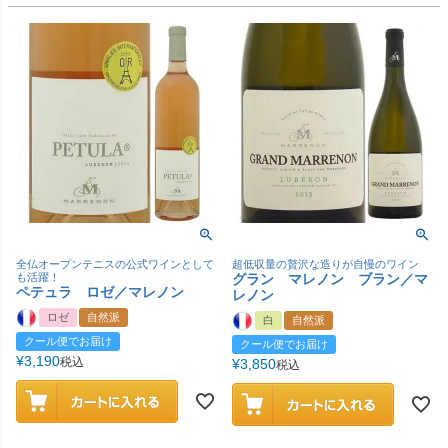
全仏オープンテニスの公式ワインとして
超低収量の贅沢な造りが自慢のワイン
も活躍！
グラン マレノン ブラン／マ
ペテュラ ロゼ／マレノン
レノン
ロゼ
自然派
白
自然派
クール便でお届け
クール便でお届け
¥
3,190
税込
¥
3,850
税込