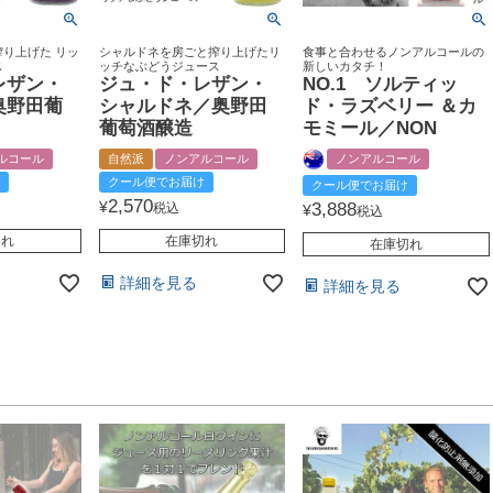
り上げた リッ
シャルドネを房ごと搾り上げたリ
食事と合わせるノンアルコールの
ス
ッチなぶどうジュース
新しいカタチ！
レザン・
ジュ・ド・レザン・
NO.1 ソルティッ
奥野田葡
シャルドネ／奥野田
ド・ラズベリー ＆カ
葡萄酒醸造
モミール／NON
ルコール
自然派
ノンアルコール
ノンアルコール
クール便でお届け
クール便でお届け
2,570
¥
3,888
税込
¥
税込
切れ
在庫切れ
在庫切れ
詳細を見る
詳細を見る