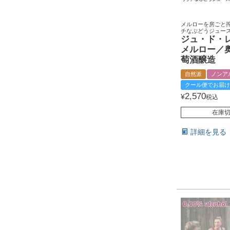
メルローを房ごと搾
チなぶどうジュー
ジュ・ド・
メルロー／
萄酒醸造
自然派
ノンア
クール便でお届け
2,570
¥
税込
在庫
詳細を見る