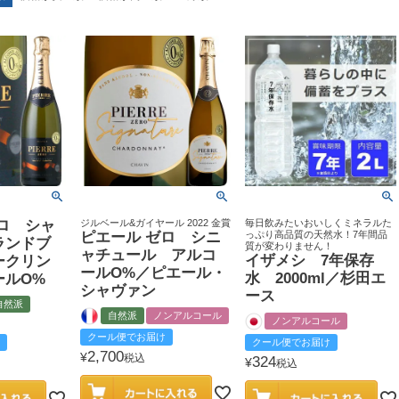
ロ シャ
ジルベール&ガイヤール 2022 金賞
毎日飲みたいおいしくミネラルた
ピエール ゼロ シニ
っぷり高品質の天然水！7年間品
ランドブ
質が変わりません！
ャチュール アルコ
イザメシ 7年保存
ークリン
ールO%／ピエール・
水 2000ml／杉田エ
ールO%
シャヴァン
ース
自然派
自然派
ノンアルコール
ノンアルコール
クール便でお届け
クール便でお届け
2,700
¥
税込
324
¥
税込