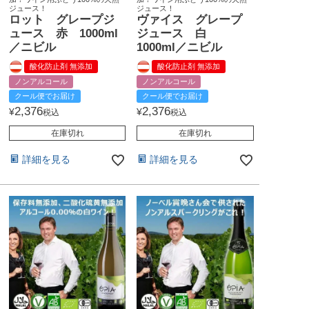
ジュース！
ジュース！
ロット グレープジ
ヴァイス グレープ
ュース 赤 1000ml
ジュース 白
／ニビル
1000ml／ニビル
酸化防止剤 無添加
酸化防止剤 無添加
ノンアルコール
ノンアルコール
クール便でお届け
クール便でお届け
2,376
2,376
¥
¥
税込
税込
在庫切れ
在庫切れ
詳細を見る
詳細を見る