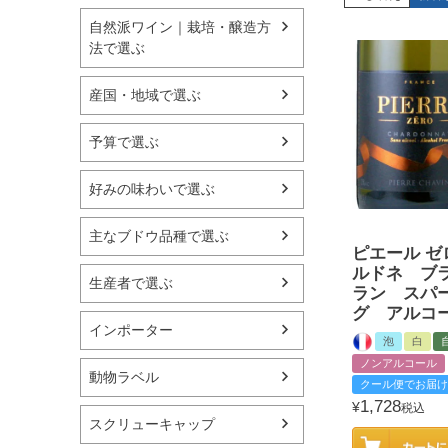
自然派ワイン｜栽培・醸造方
法で選ぶ
産国・地域で選ぶ
予算で選ぶ
好みの味わいで選ぶ
主なブドウ品種で選ぶ
ピエール ゼ
ルドネ ブ
生産者で選ぶ
ラン スパ
グ アルコ
インポーター
泡
白
ノンアルコール
動物ラベル
クール便でお届け
1,728
¥
税込
スクリューキャップ