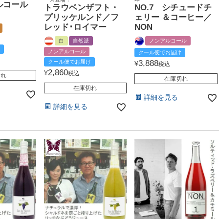
ルコール
トラウベンザフト・
NO.7 シチュードチ
プリッケルンド／フ
ェリー ＆コーヒー／
レッド･ロイマー
NON
白
自然派
ノンアルコール
ノンアルコール
クール便でお届け
クール便でお届け
3,888
¥
税込
2,860
¥
税込
切れ
在庫切れ
在庫切れ
詳細を見る
詳細を見る