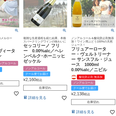
のメルロー
複雑な生産過程を経た結果、本格
ノンアルコール＆酸化防止剤無添
スパークリングワインの味わいに
加！ワイン用ぶどう100%の天然
ル
セッコリーノ フリ
ジュース！
フリュアーロータ
／ヴィータ
ー 0.00%alc／ヘレ
ー・ヴェルトリーナ
ン
ンベルク･ホーニッヒ
ー サンスフル・ジュ
ゼッケル
ンアルコール
ース 1000ml
ノンアルコール
0.00%alc／ニビル
クール便でお届け
酸化防止剤 無添加
2,160
¥
税込
ノンアルコール
切れ
在庫切れ
クール便でお届け
2,138
¥
税込
詳細を見る
在庫切れ
詳細を見る