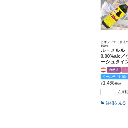
ビオディナミ農法
100％
ル・メル
0.00%alc
ーシュタイ
自然派
ノ
クール便でお届け
1,458
¥
税込
在庫
詳細を見る