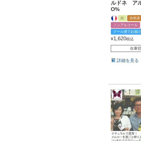
ルドネ ア
O%
白
自然派
ノンアルコール
クール便でお届け
1,620
¥
税込
在庫
詳細を見る