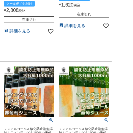
クール便でお届け
1,620
¥
税込
2,808
¥
税込
在庫切れ
在庫切れ
詳細を見る
詳細を見る
ノンアルコール＆酸化防止剤無添
ノンアルコール＆酸化防止剤無添
加！ワイン用ぶどう100%の天然
加！ワイン用ぶどう100%の天然