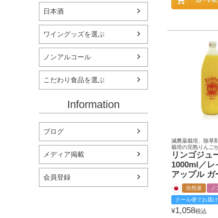
日本酒
ワイングッズを選ぶ
ノンアルコール
こだわり食品を選ぶ
Information
ブログ
減農薬栽培、除草
栽培の完熟りんご
リンゴジ
メディア掲載
1000ml／
アップル ガ
会員登録
自然派
ノ
クール便でお届け
1,058
¥
税込