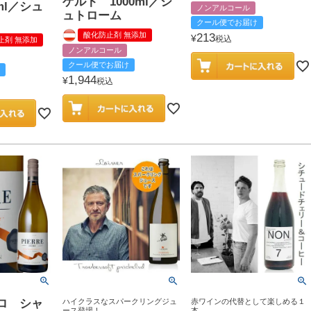
ゲルト 1000ml／シ
ml／シュ
ノンアルコール
ュトローム
クール便でお届け
酸化防止剤 無添加
213
¥
税込
止剤 無添加
ノンアルコール
クール便でお届け
1,944
¥
税込
ロ シャ
ハイクラスなスパークリングジュ
赤ワインの代替として楽しめる１
ース登場！
本