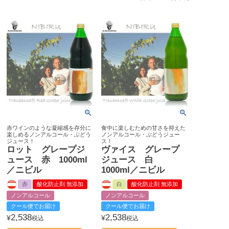
赤ワインのような凝縮感を存分に
食中に楽しむための甘さを抑えた
楽しめるノンアルコール・ぶどう
ノンアルコール・ぶどうジュー
ジュース！
ス！
ロット グレープジ
ヴァイス グレープ
ュース 赤 1000ml
ジュース 白
／ニビル
1000ml／ニビル
赤
酸化防止剤 無添加
白
酸化防止剤 無添加
ノンアルコール
ノンアルコール
クール便でお届け
クール便でお届け
2,538
2,538
¥
¥
税込
税込