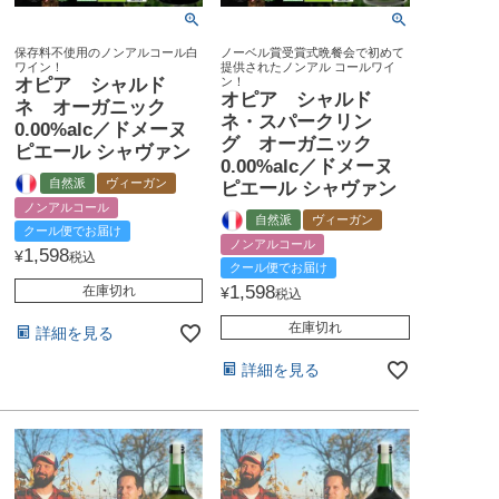
保存料不使用のノンアルコール白
ノーベル賞受賞式晩餐会で初めて
ワイン！
提供されたノンアル コールワイ
オピア シャルド
ン！
オピア シャルド
ネ オーガニック
ネ・スパークリン
0.00%alc／ドメーヌ
グ オーガニック
ピエール シャヴァン
0.00%alc／ドメーヌ
自然派
ヴィーガン
ピエール シャヴァン
ノンアルコール
自然派
ヴィーガン
クール便でお届け
ノンアルコール
1,598
¥
税込
クール便でお届け
1,598
在庫切れ
¥
税込
在庫切れ
詳細を見る
詳細を見る