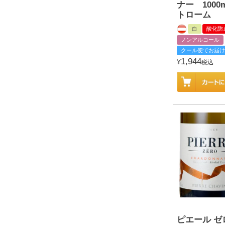
ナー 1000
トローム
白
酸化防
ノンアルコール
クール便でお届け
1,944
¥
税込
ピエール ゼ