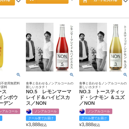
剤不使用無肥料
食事と合わせるノンアルコールの
食事と合わせるノンアルコールの
が原料
新しいカタチ！
新しいカタチ！
ュース
NO.5 レモンマーマ
NO.3 トースティッ
レインボウ
レイド＆ハイビスカ
ド・シナモン ＆ユズ
ーデン
ス／NON
／NON
ンアルコール
ノンアルコール
ノンアルコール
クール便でお届け
クール便でお届け
3,888
3,888
¥
¥
税込
税込