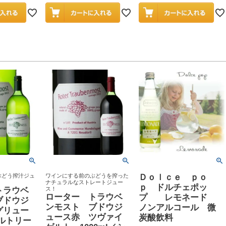
ぶどう搾汁ジュ
ワインにする前のぶどうを搾った
Ｄｏｌｃｅ ｐｏ
ナチュラルなストレートジュー
ｐ ドルチェポッ
トラウベ
ス！
ローター トラウベ
プ レモネード
ブドウジ
ンモスト ブドウジ
ノンアルコール 微
グリュー
ュース赤 ツヴァイ
炭酸飲料
ルトリー