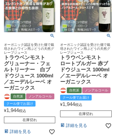
オーガニック認証を受けた畑で栽
オーガニック認証を受けた畑で栽
培されたワイン用ぶどうの天然グ
培されたワイン用ぶどうの天然グ
レープジュース
レープジュース
トラウベンモスト
トラウベンモスト
グリューナー・フェ
ロートブルガー 赤ブ
ルトリーナー 白ブ
ドウジュース 1000ml
ドウジュース 1000ml
／エーデルレーベ オ
／エーデルレーベ オ
ーガニックス
ーガニックス
自然派
ノンアルコール
自然派
ノンアルコール
クール便でお届け
1,944
クール便でお届け
¥
税込
1,944
¥
税込
在庫切れ
在庫切れ
詳細を見る
詳細を見る