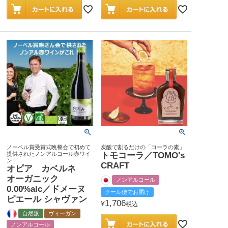
ノーベル賞受賞式晩餐会で初めて
炭酸で割るだけの「コーラの素」
提供されたノンアルコール赤ワイ
トモコーラ／TOMO's
ン！
CRAFT
オピア カベルネ
オーガニック
ノンアルコール
0.00%alc／ドメーヌ
クール便でお届け
ピエール シャヴァン
1,706
¥
税込
自然派
ヴィーガン
ノンアルコール