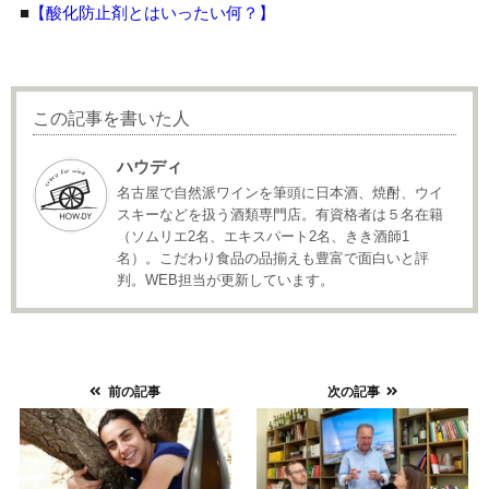
■
【酸化防止剤とはいったい何？】
この記事を書いた人
ハウディ
名古屋で自然派ワインを筆頭に日本酒、焼酎、ウイ
スキーなどを扱う酒類専門店。有資格者は５名在籍
（ソムリエ2名、エキスパート2名、きき酒師1
名）。こだわり食品の品揃えも豊富で面白いと評
判。WEB担当が更新しています。
前の記事
次の記事