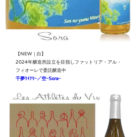
【NEW｜白】
2024年醸造所設立を目指しファットリア・アル・
フィオーレで委託醸造中
千夢ﾜｲﾅﾘｰ／空ｰSoraｰ