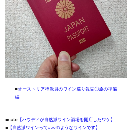
■
オーストリア特派員のワイン巡り報告①旅の準備
編
■note
【ハウディが自然派ワイン酒場を開店したワケ】
■
【自然派ワインって○○○のようなワインです】