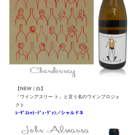
【NEW｜白】
「ワインアスリー ト」と言う名のワインプロジェ
クト
ﾚ･ｻﾞｽﾚｯﾄ･ﾃﾞｭ･ｳﾞｧﾝ／シャルドネ