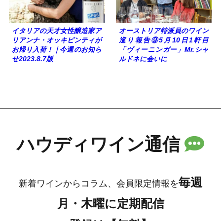
イタリアの天才女性醸造家ア
オーストリア特派員のワイン
リアンナ・オッキピンティが
巡り報告⑨5月10日1軒目
お帰り入荷！｜今週のお知ら
「ヴィーニンガー」Mr.シャ
せ2023.8.7版
ルドネに会いに
ハウディワイン通信
毎週
新着ワインからコラム、会員限定情報を
月・木曜に定期配信