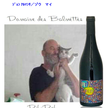
ｼﾞｮﾝ ｱﾙﾏﾝｻ／ゾウ マイ