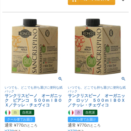
いつでも、どこでも持ち運びに便利な紙
いつでも、どこでも持ち運びに便利な紙
パック
パック
サンクリスピーノ オーガニッ
サンクリスピーノ オーガニッ
ク ビアンコ ５００ｍｌＢＯ
ク ロッソ ５００ｍｌＢＯＸ
Ｘ／テッレ・チェヴィコ
／テッレ・チェヴィコ
白
自然派
赤
自然派
クール便でお届け
クール便でお届け
通常
¥
770
通常
¥
770
のところ
のところ