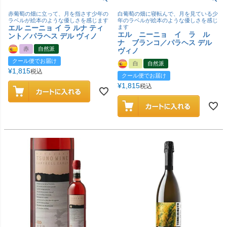
赤葡萄の畑に立って、月を指さす少年の
白葡萄の畑に寝転んで、月を見ている少
ラベルが絵本のような優しさを感じます
年のラベルが絵本のような優しさを感じ
エル ニーニョ イ ラ ルナ ティ
ます
エル ニーニョ イ ラ ル
ント／パラヘス デル ヴィノ
ナ ブランコ／パラヘス デル
赤
自然派
ヴィノ
クール便でお届け
白
自然派
¥
1,815
税込
クール便でお届け
¥
1,815
税込