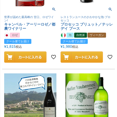
世界が認めた最高峰の 甘口、ロゼワイ
レストランユースのさわやかな泡-プロ
ン!
セッコ
キャンベル・アーリーロゼ／都
プロセッコ ブリュット／テッレ
農ワイナリー
デイ ブース
ロゼ
泡
自然派
ヴィーガン
クール便でお届け
クール便でお届け
¥
1,815
¥
1,980
税込
税込