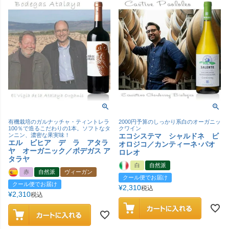
有機栽培のガルナッチャ・ティントレラ
2000円予算のしっかり系白のオーガニッ
100％で造るこだわりの1本。ソフトなタ
クワイン
ンニン、濃密な果実味！
エコシステマ シャルドネ ビ
エル ビヒア デ ラ アタラ
オロジコ／カンティーネ･パオ
ヤ オーガニック／ボデガス ア
ロレオ
タラヤ
白
自然派
赤
自然派
ヴィーガン
クール便でお届け
クール便でお届け
¥
2,310
税込
¥
2,310
税込