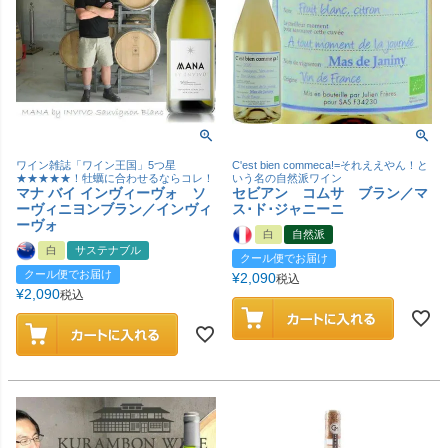
ワイン雑誌「ワイン王国」5つ星
C'est bien commeca!=それええやん！と
★★★★★！牡蠣に合わせるならコレ！
いう名の自然派ワイン
マナ バイ インヴィーヴォ ソ
セビアン コムサ ブラン／マ
ーヴィニヨンブラン／インヴィ
ス･ド･ジャニーニ
ーヴォ
白
自然派
白
サステナブル
クール便でお届け
クール便でお届け
¥
2,090
税込
¥
2,090
税込