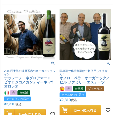
2000円予算の濃厚系赤のオーガニックワ
除草剤や化学農薬は一切使用してませ
イン
ん！
テッレーノ ネグロアマーロ
オノロ ベラ オーガニック／
ビオロジコ／カンティーネ･パ
ヒル ファミリー エステーツ
オロレオ
赤
自然派
ヴィーガン
赤
自然派
クール便でお届け
クール便でお届け
¥
2,310
税込
¥
2,310
税込