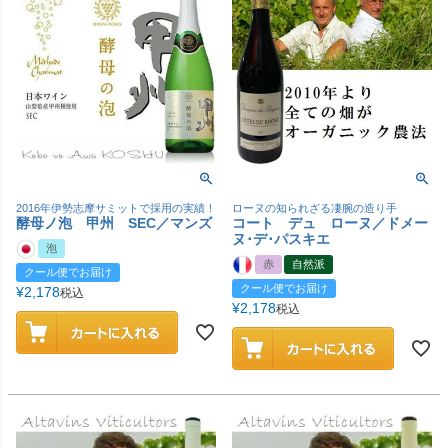
2016年伊勢志摩サミットで採用の実績！
ローヌの知られざる凄腕の造り手
酵母ノ泡 甲州 SEC／マンズ
コート デュ ローヌ／ドメー
ヌ･デ･パスキエ
泡
赤
自然派
クール便でお届け
クール便でお届け
¥
2,178
税込
¥
2,178
税込