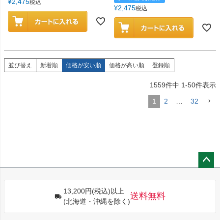
¥
2,475
税込
¥
2,475
税込
並び替え
新着順
価格が安い順
価格が高い順
登録順
1559
件中
1
-
50
件表示
1
2
…
32
ペー
ジト
13,200円(税込)以上
ップ
送料無料
(北海道・沖縄を除く)
へ