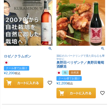
ロゼ／クラムボン
深紅のスパークリングで見た目も心も華
やかに
奥野田ベリザンテ／奥野田葡萄
酒醸造
クール便でお届け
¥
2,200
泡
自然派
税込
クール便でお届け
¥
2,200
税込