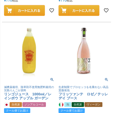
¥
770
¥
770
税込
税込
減農薬栽培、除草剤不使用無肥料栽培の
生産制限でプロセッコを名乗れない高品
完熟りんごが原料
質微発泡
リンゴジュース 1000ml／レ
フリッツァンテ ロゼ／テッレ
インボウ アップル ガーデン
デイ ブース
自然派
ノンアルコール
泡
自然派
ヴィーガン
クール便でお届け
クール便でお届け