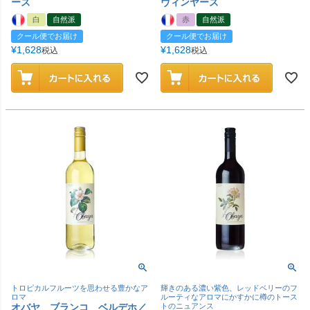
ーズ
ヴィンヤーズ
白
自然派
赤
自然派
クール便でお届け
クール便でお届け
¥
1,628
¥
1,628
税込
税込
トロピカルフルーツを思わせる豊かなア
輝きのある濃い紫色、レッドベリーのフ
ロマ
ルーティなアロマにかすかに樽のトース
オバヤ ブランコ ベルデホ／
トのニュアンス