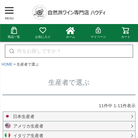
MENU
商品一覧
お気に入り
ホーム
マイページ
カート
HOME
生産者で選ぶ
生産者で選ぶ
11
件中
1
-
11
件表示
日本生産者
アメリカ生産者
イタリア生産者