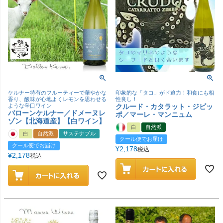
ケルナー特有のフルーティーで華やかな
印象的な「タコ」がド迫力！和食にも相
香り、酸味が心地よくレモンを思わせる
性良し！
ような辛口ワイン
クルード・カタラット・ジビッ
バローンケルナー／ドメーヌレ
ポ／マーレ・マンニュム
ゾン【北海道産】【白ワイン】
白
自然派
白
自然派
サステナブル
クール便でお届け
クール便でお届け
¥
2,178
税込
¥
2,178
税込