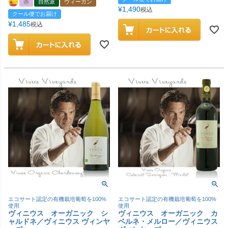
赤
自然派
ヴィーガン
¥
1,490
税込
クール便でお届け
¥
1,485
税込
エコサート認定の有機栽培葡萄を100%
エコサート認定の有機栽培葡萄を100%
使用
使用
ヴィニウス オーガニック シ
ヴィニウス オーガニック カ
ャルドネ／ヴィニウス ヴィンヤ
ベルネ・メルロー／ヴィニウス