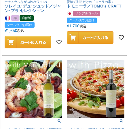
ナチュラルながぶ飲みワイン♪
炭酸で割るだけの「コーラの素」
ソレイユ･デュ･シュッド／ジャ
トモコーラ／TOMO's CRAFT
ン･プラ セレクション
ノンアルコール
赤
自然派
クール便でお届け
クール便でお届け
¥
1,706
税込
¥
1,650
税込