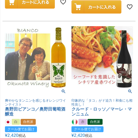
爽やかなタンニンを感じるオレンジワイ
印象的な「タコ」がド迫力！和食にも相
ンテイスト
性良し！
奥野田ビアンコ／奥野田葡萄酒
クルード・ロッソ／マーレ・マ
醸造
ンニュム
白
自然派
赤
自然派
クール便でお届け
クール便でお届け
¥
2,420
¥
2,420
税込
税込