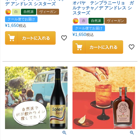
オバヤ テンプラニーリョ ガ
デ アンドレス シスターズ
ルナッチャ／デ アンドレス シ
白
自然派
ヴィーガン
スターズ
クール便でお届け
赤
自然派
ヴィーガン
¥
1,650
税込
クール便でお届け
¥
1,650
税込