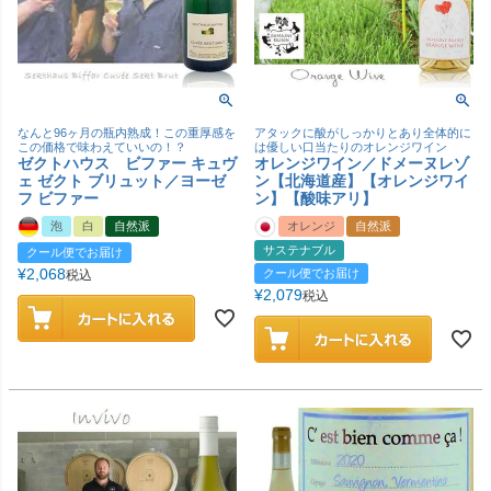
なんと96ヶ月の瓶内熟成！この重厚感を
アタックに酸がしっかりとあり全体的に
この価格で味わえていいの！？
は優しい口当たりのオレンジワイン
ゼクトハウス ビファー キュヴ
オレンジワイン／ドメーヌレゾ
ェ ゼクト ブリュット／ヨーゼ
ン【北海道産】【オレンジワイ
フ ビファー
ン】【酸味アリ】
泡
白
自然派
オレンジ
自然派
サステナブル
クール便でお届け
¥
2,068
クール便でお届け
税込
¥
2,079
税込