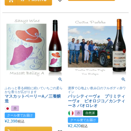
ふわっと香る綿飴に続いていちごの柔ら
濃厚で心地よい飲み口のフルボディ赤ワ
かな香りが広がります
イン
マスカットベーリーA／三養醸
パッシティーヴォ プリミティ
造
ーヴォ ビオロジコ／カンティ
ーネ パオロレオ
赤
赤
自然派
クール便でお届け
クール便でお届け
¥
2,398
税込
¥
2,420
税込