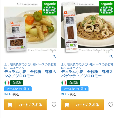
より環境負荷の少ない紙ベースの袋包材
より環境負荷の少ない紙ベースの袋包材
にリニューアル
にリニューアル
デュラム小麦 全粒粉 有機ペ
デュラム小麦 全粒粉 有機ス
ンネ／ジロロモーニ
パゲッティ／ジロロモーニ
自然派
自然派
クール便でお届け
クール便でお届け
¥
418
¥
602
税込
税込