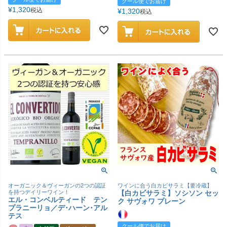
クール便でお届け
¥
1,320
税込
¥
1,320
税込
オーガニック＆ヴィーガンの2つの認証
ワインに合う白カビサラミ【要冷蔵】
を持つデイリーワイン！
【白カビサラミ】ソシソン セッ
エル・コンベルティード テン
ク サヴォワ プレーン
プラニーリョ／デ･ハーン･アル
テス
クール便でお届け