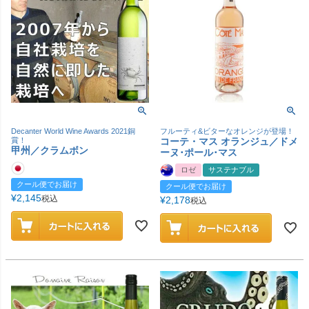
Decanter World Wine Awards 2021銅
フルーティ&ビターなオレンジが登場！
賞！
コーテ・マス オランジュ／ドメ
甲州／クラムボン
ーヌ･ポール･マス
ロゼ
サステナブル
クール便でお届け
クール便でお届け
¥
2,145
税込
¥
2,178
税込