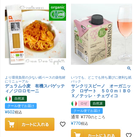
より環境負荷の少ない紙ベースの袋包材
いつでも、どこでも持ち運びに便利な紙
にリニューアル
パック
デュラム小麦 有機スパゲッテ
サンクリスピーノ オーガニッ
ィ／ジロロモーニ
ク ロザート ５００ｍｌＢＯ
Ｘ／テッレ・チェヴィコ
自然派
ロゼ
自然派
クール便でお届け
クール便でお届け
¥
602
税込
通常
¥
770
のところ
¥
770
税込