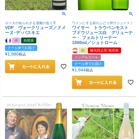
ローヌの知られざる凄腕の造り手
ワインにする前のぶどう搾汁ジュース！
VDP ヴォークリューズ／ドメ
ワイサー トラウベンモスト
ーヌ･デ･パスキエ
ブドウジュース白 グリューナ
ー・ フェルトリーナー
赤
自然派
1000ml／シュトローム
クール便でお届け
白
酸化防止剤 無添加
¥
1,980
税込
ノンアルコール
クール便でお届け
¥
1,944
税込