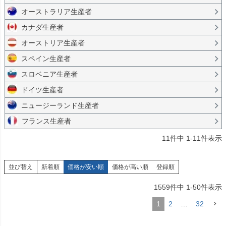
オーストラリア生産者
カナダ生産者
オーストリア生産者
スペイン生産者
スロベニア生産者
ドイツ生産者
ニュージーランド生産者
フランス生産者
11
件中
1
-
11
件表示
並び替え
新着順
価格が安い順
価格が高い順
登録順
1559
件中
1
-
50
件表示
1
2
…
32