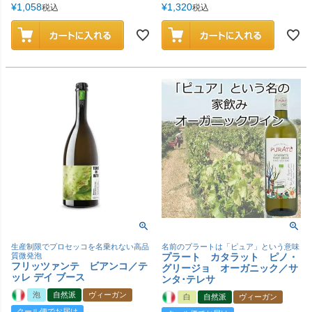
¥
1,058
¥
1,320
税込
税込
生産制限でプロセッコを名乗れない高品
名前のプラートは「ピュア」という意味
質微発泡
プラート カタラット ピノ・
フリッツァンテ ビアンコ／テ
グリージョ オーガニック／サ
ッレ デイ ブース
ンタ･テレサ
泡
自然派
ヴィーガン
白
自然派
ヴィーガン
クール便でお届け