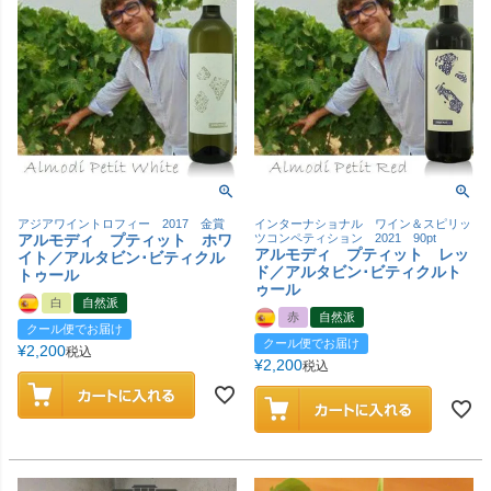
アジアワイントロフィー 2017 金賞
インターナショナル ワイン＆スピリッ
アルモディ プティット ホワ
ツコンペティション 2021 90pt
アルモディ プティット レッ
イト／アルタビン･ビティクル
ド／アルタビン･ビティクルト
トゥール
ゥール
白
自然派
赤
自然派
クール便でお届け
クール便でお届け
¥
2,200
税込
¥
2,200
税込