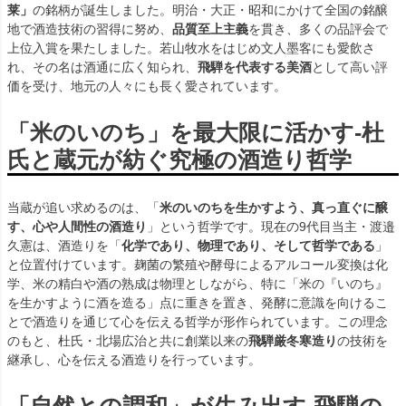
莱」
の銘柄が誕生しました。明治・大正・昭和にかけて全国の銘醸
地で酒造技術の習得に努め、
品質至上主義
を貫き、多くの品評会で
上位入賞を果たしました。若山牧水をはじめ文人墨客にも愛飲さ
れ、その名は酒通に広く知られ、
飛騨を代表する美酒
として高い評
価を受け、地元の人々にも長く愛されています。
「米のいのち」を最大限に活かす-杜
氏と蔵元が紡ぐ究極の酒造り哲学
当蔵が追い求めるのは、「
米のいのちを生かすよう、真っ直ぐに醸
す、心や人間性の酒造り
」という哲学です。現在の9代目当主・渡邉
久憲は、酒造りを「
化学であり、物理であり、そして哲学である
」
と位置付けています。麹菌の繁殖や酵母によるアルコール変換は化
学、米の精白や酒の熟成は物理としながら、特に「米の『いのち』
を生かすように酒を造る」点に重きを置き、発酵に意識を向けるこ
とで酒造りを通じて心を伝える哲学が形作られています。この理念
のもと、杜氏・北場広治と共に創業以来の
飛騨厳冬寒造り
の技術を
継承し、心を伝える酒造りを行っています。