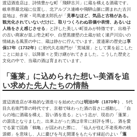
渡辺酒造店は、詩情豊かな町「飛騨古川」に蔵を構える酒蔵です。
岐阜県最北端に位置し、北アルプス連峰や飛騨山脈に囲まれた古川
盆地は、作家・司馬遼太郎氏が「
見事なほど、気品と古格がある。
観光化されていないだけに、取りつくろわぬ容儀や表情、あるいは
人格をさえ感じさせる
」と評した美しい町並みが特徴です。出格子
の古い商家が並ぶ壱之町や、白壁黒腰壁の土蔵が続く瀬戸川沿いの
情緒ある風景の中に、蔵は静かに佇んでいます。渡邉家の歴史は
享
保17年（1732年）
に初代久右衛門が「荒城屋」として業を起こした
ことに始まり、以降脈々と受け継がれてきました。こうした歴史と
文化の中で、当蔵の酒は育まれています。
「蓬莱」に込められた想い-美酒を追
い求めた先人たちの情熱
渡辺酒造店が本格的な酒造りを始めたのは
明治3年（1870年）
、5代
目久右衛門章の時代です。京都で味わった酒の旨さに感動し、「自
らの地に酒蔵を構え、旨い酒を造る」という志が、現在の「蓬莱」
の源流となりました。出来上がった酒は非常に好評を博し、酒を愛
でる宴で謡曲「鶴亀」が謡われた際に、「仙人が住む不老長寿の桃
源郷」を意味し、人に慶びを与え開運をもたらす縁起のよい
「蓬