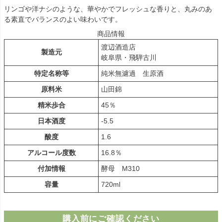
リンゴや洋ナシのような、華やかでフレッシュな香りと、丸みのあ
る素直でバランスのよい味わいです。
商品情報
渡辺酒造店
製造元
岐阜県・飛騨古川
特定名称等
純米無濾過 生原酒
原料米
山田錦
精米歩合
45％
日本酒度
-5.5
酸度
1.6
アルコール度数
16.8％
付加情報
酵母 M310
容量
720ml
購入前にご確認ください