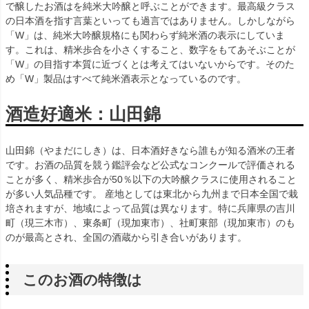
で醸したお酒はを純米大吟醸と呼ぶことができます。最高級クラス
の日本酒を指す言葉といっても過言ではありません。しかしながら
「W」は、純米大吟醸規格にも関わらず純米酒の表示にしていま
す。これは、精米歩合を小さくすること、数字をもてあそぶことが
「W」の目指す本質に近づくとは考えてはいないからです。そのた
め「W」製品はすべて純米酒表示となっているのです。
酒造好適米：山田錦
山田錦（やまだにしき）は、日本酒好きなら誰もが知る酒米の王者
です。お酒の品質を競う鑑評会など公式なコンクールで評価される
ことが多く、精米歩合が50％以下の大吟醸クラスに使用されること
が多い人気品種です。 産地としては東北から九州まで日本全国で栽
培されますが、地域によって品質は異なります。特に兵庫県の吉川
町（現三木市）、東条町（現加東市）、社町東部（現加東市）のも
のが最高とされ、全国の酒蔵から引き合いがあります。
このお酒の特徴は