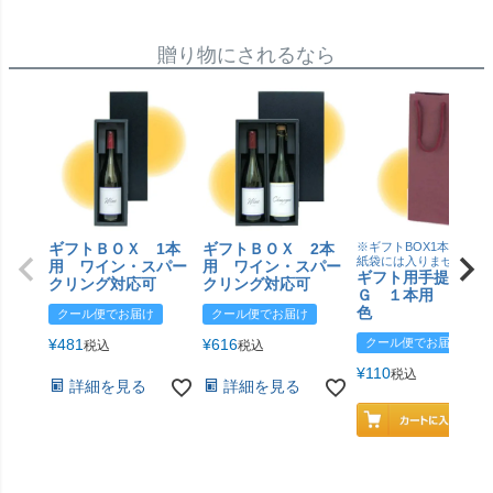
贈り物にされるなら
ギフトＢＯＸ 1本
ギフトＢＯＸ 2本
※ギフトBOX1本用はこ
紙袋には入りません
用 ワイン・スパー
用 ワイン・スパー
ギフト用手提げＢ
クリング対応可
クリング対応可
Ｇ １本用 エン
色
クール便でお届け
クール便でお届け
¥
481
¥
616
クール便でお届け
税込
税込
¥
110
税込
詳細を見る
詳細を見る