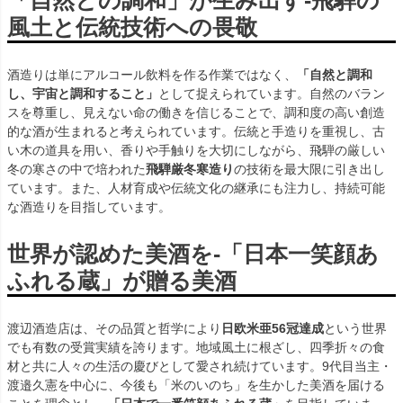
「自然との調和」が生み出す-飛騨の
風土と伝統技術への畏敬
酒造りは単にアルコール飲料を作る作業ではなく、
「自然と調和
し、宇宙と調和すること」
として捉えられています。自然のバラン
スを尊重し、見えない命の働きを信じることで、調和度の高い創造
的な酒が生まれると考えられています。伝統と手造りを重視し、古
い木の道具を用い、香りや手触りを大切にしながら、飛騨の厳しい
冬の寒さの中で培われた
飛騨厳冬寒造り
の技術を最大限に引き出し
ています。また、人材育成や伝統文化の継承にも注力し、持続可能
な酒造りを目指しています。
世界が認めた美酒を-「日本一笑顔あ
ふれる蔵」が贈る美酒
渡辺酒造店は、その品質と哲学により
日欧米亜56冠達成
という世界
でも有数の受賞実績を誇ります。地域風土に根ざし、四季折々の食
材と共に人々の生活の慶びとして愛され続けています。9代目当主・
渡邉久憲を中心に、今後も「米のいのち」を生かした美酒を届ける