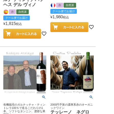
ヘス デル ヴィノ
赤
自然派
クール便でお届け
赤
自然派
1,980
¥
税込
クール便でお届け
1,815
¥
税込
有機栽培のガルナッチャ・ティン
2000円予算の濃厚系赤のオーガニ
トレラ100％で造るこだわりの1
ックワイン
本。ソフトなタンニン、濃密な果
テッレーノ ネグロ