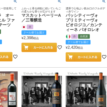
は一切使用して
ふわっと香る綿飴に続いていちご
濃厚で心地よい飲み口のフルボデ
の柔らかな香りが広がります
ィ赤ワイン
ラ オー
マスカットベーリーA
パッシティーヴォ
ル ファ
／三養醸造
プリミティーヴォ
テーツ
ビオロジコ／カンテ
赤
ィーネ パオロレオ
クール便でお届け
赤
自然派
2,398
¥
税込
クール便でお届け
2,420
¥
税込