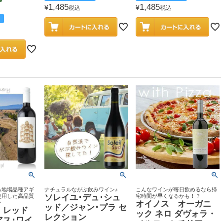
1,485
1,485
¥
¥
税込
税込
る地場品種アギ
ナチュラルながぶ飲みワイン♪
こんなワインが毎日飲めるなら帰
使用した高品質
ソレイユ･デュ･シュ
宅時間が早くなるかも！？
ン
オイノス オーガニ
ッド／ジャン･プラ セ
・レッド
ック ネロ ダヴォラ・
レクション
アス･ワイ