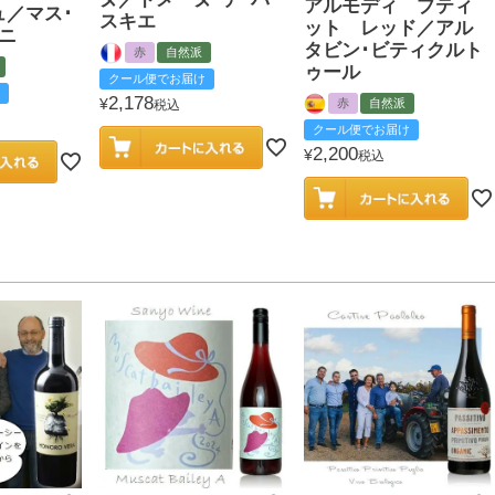
アルモディ プティ
ュ／マス･
スキエ
ット レッド／アル
ニ
タビン･ビティクルト
赤
自然派
ゥール
クール便でお届け
2,178
¥
赤
自然派
税込
クール便でお届け
2,200
¥
税込