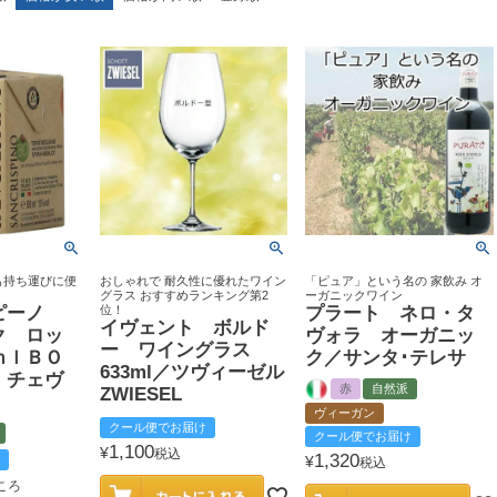
も持ち運びに便
おしゃれで 耐久性に優れたワイン
「ピュア」という名の 家飲み オ
グラス おすすめランキング第2
ーガニックワイン
ピーノ
位！
プラート ネロ・タ
イヴェント ボルド
ク ロッ
ヴォラ オーガニッ
ー ワイングラス
ｍｌＢＯ
ク／サンタ･テレサ
633ml／ツヴィーゼル
・チェヴ
赤
自然派
ZWIESEL
ヴィーガン
クール便でお届け
クール便でお届け
1,100
¥
税込
1,320
¥
税込
ころ