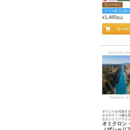
ヴィーガン
クール便でお届け
1,485
¥
税込
ギリシャを代表す
オルギティコ種を
なエントリーワイ
オミクロン
／ザシャリ