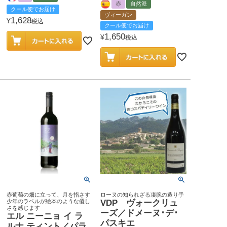
赤
自然派
クール便でお届け
ヴィーガン
1,628
¥
税込
クール便でお届け
1,650
¥
税込
赤葡萄の畑に立って、月を指さす
ローヌの知られざる凄腕の造り手
少年のラベルが絵本のような優し
VDP ヴォークリュ
さを感じます
ーズ／ドメーヌ･デ･
エル ニーニョ イ ラ
パスキエ
ルナ ティント／パラ