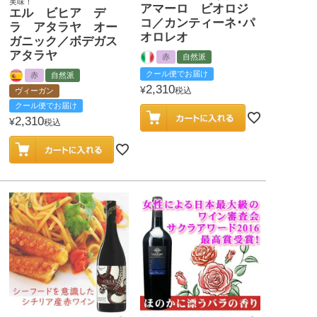
実味！
アマーロ ビオロジ
エル ビヒア デ
コ／カンティーネ･パ
ラ アタラヤ オー
オロレオ
ガニック／ボデガス
アタラヤ
赤
自然派
クール便でお届け
赤
自然派
2,310
¥
税込
ヴィーガン
クール便でお届け
2,310
¥
税込