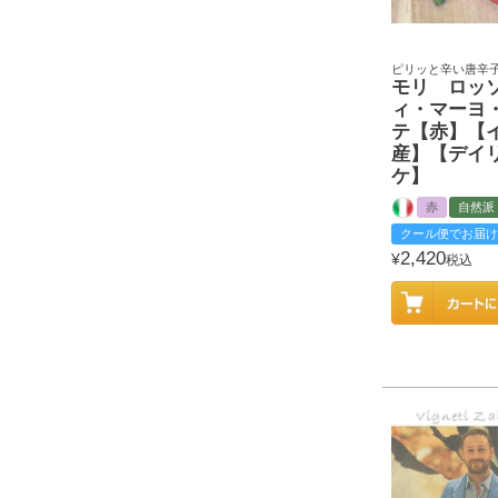
ピリッと辛い唐辛子
モリ ロッ
ィ・マーヨ
テ【赤】【
産】【デイ
ケ】
赤
自然派
クール便でお届け
2,420
¥
税込