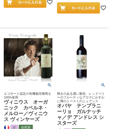
エコサート認定の有機栽培葡萄を
輝きのある濃い紫色、レッドベリ
100%使用
ーのフルーティなアロマにかすか
ヴィニウス オーガ
に樽のトーストのニュアンス
オバヤ テンプラニ
ニック カベルネ・
ーリョ ガルナッチ
メルロー／ヴィニウ
ャ／デ アンドレス シ
ス ヴィンヤーズ
スターズ
赤
自然派