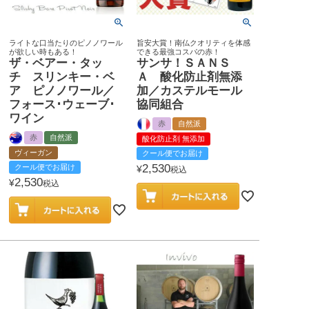
ライトな口当たりのピノノワール
旨安大賞！南仏クオリティを体感
が欲しい時もある！
できる最強コスパの赤！
ザ・ベアー・タッ
サンサ！ＳＡＮＳ
チ スリンキー・ベ
Ａ 酸化防止剤無添
ア ピノノワール／
加／カステルモール
フォース･ウェーブ･
協同組合
ワイン
赤
自然派
赤
自然派
酸化防止剤 無添加
ヴィーガン
クール便でお届け
2,530
クール便でお届け
¥
税込
2,530
¥
税込