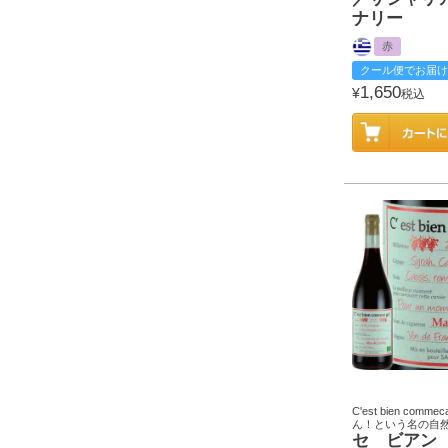
ナリー
赤
クール便でお届け
1,650
¥
税込
C'est bien com
ん！という名の自
セ ビアン