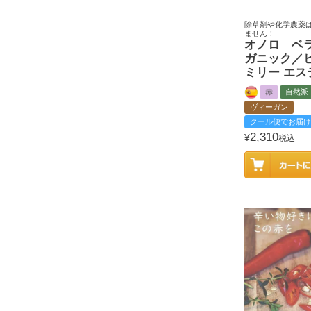
除草剤や化学農薬
ません！
オノロ ベ
ガニック／ヒ
ミリー エス
赤
自然派
ヴィーガン
クール便でお届け
2,310
¥
税込