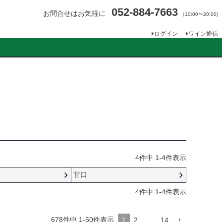
052-884-7663
お問合せはお気軽に
（10:00〜20:00)
ログイン
ワイン通信
4
件中
1
-
4
件表示
ィ
甘口
4
件中
1
-
4
件表示
678
件中
1
-
50
件表示
1
2
…
14