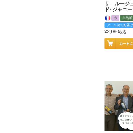
サ ルージ
ド･ジャニー
赤
自然派
クール便でお届け
2,090
¥
税込