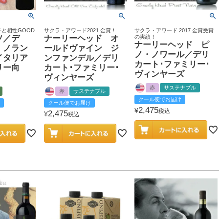
と相性GOOD
サクラ・アワード2021 金賞！
サクラ・アワード 2017 金賞受賞
ソ／デ
ナーリーヘッド オ
の実績！
ナーリーヘッド ピ
・ノラン
ールドヴァイン ジ
ノ・ノワール／デリ
イタリア
ンファンデル／デリ
カート･ファミリー･
リー向
カート･ファミリー･
ヴィンヤーズ
ヴィンヤーズ
赤
サステナブル
赤
サステナブル
クール便でお届け
クール便でお届け
2,475
¥
税込
2,475
¥
税込