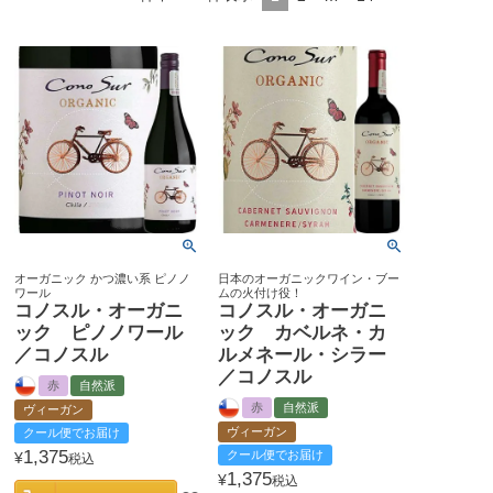
オーガニック かつ濃い系 ピノノ
日本のオーガニックワイン・ブー
ワール
ムの火付け役！
コノスル・オーガニ
コノスル・オーガニ
ック ピノノワール
ック カベルネ・カ
／コノスル
ルメネール・シラー
／コノスル
赤
自然派
赤
自然派
ヴィーガン
ヴィーガン
クール便でお届け
1,375
クール便でお届け
¥
税込
1,375
¥
税込