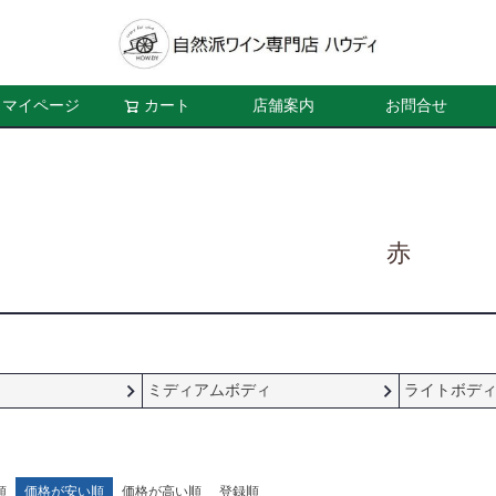
マイページ
カート
店舗案内
お問合せ
赤
ミディアムボディ
ライトボデ
順
価格が安い順
価格が高い順
登録順