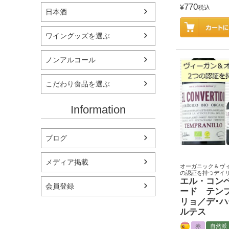
770
¥
税込
日本酒
ワイングッズを選ぶ
ノンアルコール
こだわり食品を選ぶ
Information
ブログ
メディア掲載
オーガニック＆ヴィ
の認証を持つデイ
エル・コン
会員登録
ード テン
リョ／デ･ハ
ルテス
赤
自然派