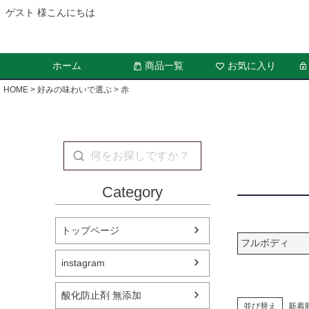
ゲスト 様こんにちは
ホーム
商品一覧
お気に入り
HOME
好みの味わいで選ぶ
赤
Category
トップページ
フルボディ
instagram
酸化防止剤 無添加
並び替え
新着