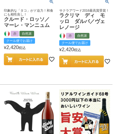
印象的な「タコ」がド迫力！和食
サクラアワード2016最高賞受賞！
にも相性良し！
ラクリマ ディ モ
クルード・ロッソ／
ッロ ダルバ／ヴェ
マーレ・マンニュム
レノージ
赤
自然派
赤
自然派
クール便でお届け
クール便でお届け
2,420
¥
税込
2,420
¥
税込