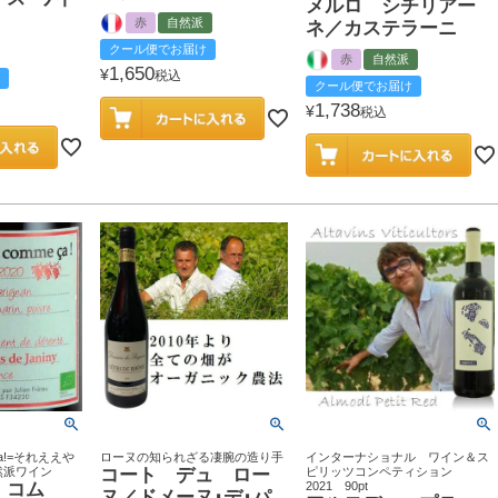
メルロ シチリアー
赤
自然派
ネ／カステラーニ
クール便でお届け
赤
自然派
1,650
¥
税込
クール便でお届け
1,738
¥
税込
meca!=それええや
ローヌの知られざる凄腕の造り手
インターナショナル ワイン＆ス
然派ワイン
コート デュ ロー
ピリッツコンペティション
 コム
2021 90pt
ヌ／ドメーヌ･デ･パ