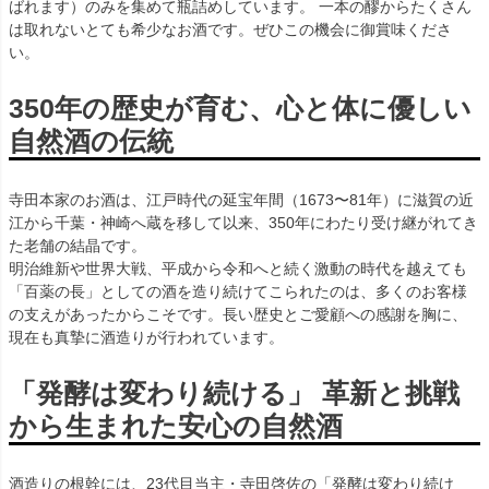
ばれます）のみを集めて瓶詰めしています。 一本の醪からたくさん
は取れないとても希少なお酒です。ぜひこの機会に御賞味くださ
い。
350年の歴史が育む、心と体に優しい
自然酒の伝統
寺田本家のお酒は、江戸時代の延宝年間（1673〜81年）に滋賀の近
江から千葉・神崎へ蔵を移して以来、350年にわたり受け継がれてき
た老舗の結晶です。
明治維新や世界大戦、平成から令和へと続く激動の時代を越えても
「百薬の長」としての酒を造り続けてこられたのは、多くのお客様
の支えがあったからこそです。長い歴史とご愛顧への感謝を胸に、
現在も真摯に酒造りが行われています。
「発酵は変わり続ける」 革新と挑戦
から生まれた安心の自然酒
酒造りの根幹には、23代目当主・寺田啓佐の「発酵は変わり続け