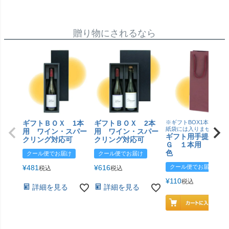
贈り物にされるなら
ギフトＢＯＸ 1本
ギフトＢＯＸ 2本
※ギフトBOX1本用はこ
紙袋には入りません
用 ワイン・スパー
用 ワイン・スパー
ギフト用手提げＢ
クリング対応可
クリング対応可
Ｇ １本用 エン
色
クール便でお届け
クール便でお届け
¥
481
¥
616
クール便でお届け
税込
税込
¥
110
税込
詳細を見る
詳細を見る