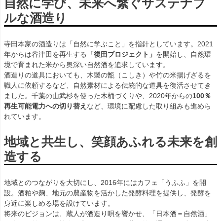
自然に学び、未来へ繋ぐサステナブ
ルな酒造り
寺田本家の酒造りは「自然に学ぶこと」を指針としています。2021
年からは谷津田を再生する
「復田プロジェクト」
を開始し、自然環
境で育まれた米から奥深い自然酒を追求しています。
酒造りの道具においても、木製の甑（こしき）や竹の米揚げざるを
職人に依頼するなど、自然素材による伝統的な道具を復活させてき
ました。千葉の山武杉を使った木桶づくりや、2020年からの
100％
再生可能電力への切り替え
など、環境に配慮した取り組みも進めら
れています。
地域と共生し、笑顔あふれる未来を創
造する
地域とのつながりを大切にし、2016年にはカフェ「うふふ」を開
設。酒粕や麹、地元の農産物を活かした発酵料理を提供し、発酵を
身近に楽しめる場を設けています。
将来のビジョンは、蔵人が酒造り唄を響かせ、「日本酒＝自然酒」