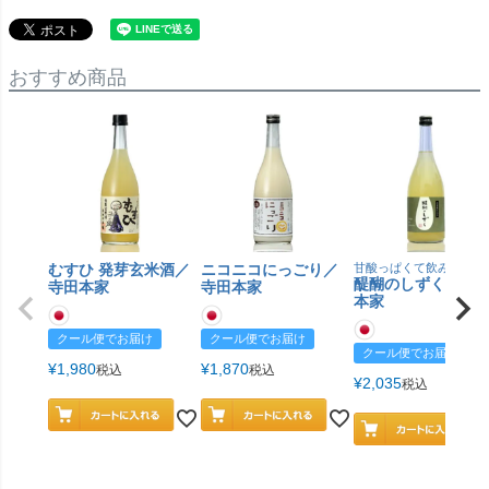
おすすめ商品
むすひ 発芽玄米酒／
ニコニコにっごり／
甘酸っぱくて飲みやすい
醍醐のしずく／寺
寺田本家
寺田本家
本家
クール便でお届け
クール便でお届け
クール便でお届け
¥
1,980
¥
1,870
税込
税込
¥
2,035
税込