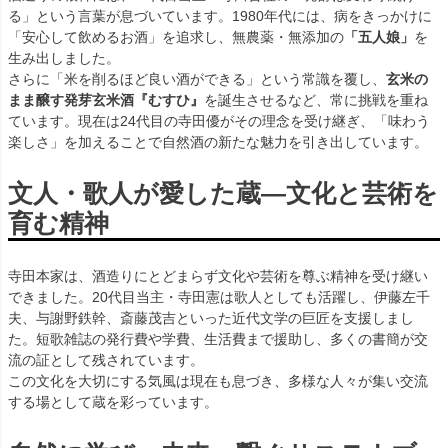
る」という言葉が息づいています。1980年代には、病をきっかけに
「安心して飲めるお酒」を追求し、無農薬・無添加の
「五人娘」
を
生み出しました。
さらに「米を削るほど良い酒ができる」という常識を覆し、
玄米の
まま醸す発芽玄米酒『むすひ』
を誕生させるなど、常に挑戦を重ね
ています。現在は24代目の寺田優がその理念を受け継ぎ、「味わう
楽しさ」を加えることで自然酒の新たな魅力を引き出しています。
文人・歌人が愛した蔵—文化と芸術を
育む精神
寺田本家は、酒造りにとどまらず文化や芸術を尊ぶ精神を受け継い
できました。20代目当主・寺田憲は歌人としても活躍し、伊藤左千
夫、与謝野鉄幹、斎藤茂吉といった近代文学の巨匠を支援しまし
た。短歌雑誌の発行費や学費、生活費まで援助し、多くの書簡が交
流の証として残されています。
この文化を大切にする気風は現在も息づき、多様な人々が集い交流
する場として蔵を彩っています。