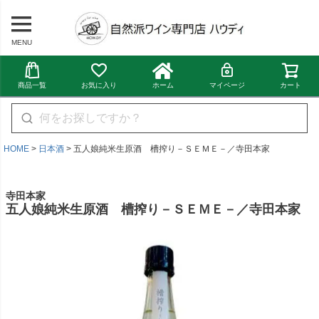
MENU
商品一覧
お気に入り
ホーム
マイページ
カート
HOME
日本酒
五人娘純米生原酒 槽搾り－ＳＥＭＥ－／寺田本家
寺田本家
五人娘純米生原酒 槽搾り－ＳＥＭＥ－／寺田本家