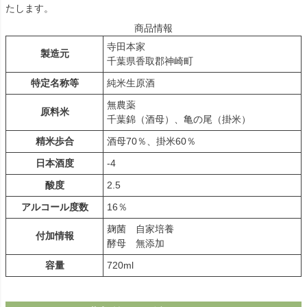
たします。
商品情報
寺田本家
製造元
千葉県香取郡神崎町
特定名称等
純米生原酒
無農薬
原料米
千葉錦（酒母）、亀の尾（掛米）
精米歩合
酒母70％、掛米60％
日本酒度
-4
酸度
2.5
アルコール度数
16％
麹菌 自家培養
付加情報
酵母 無添加
容量
720ml