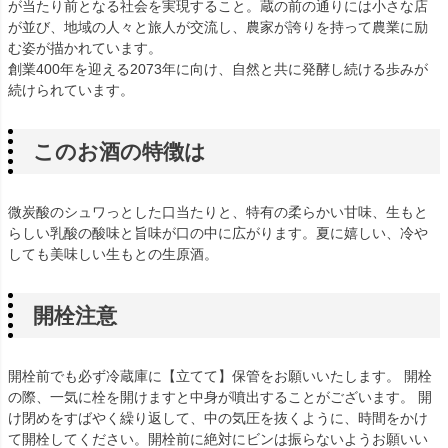
が当たり前となる社会を実現すること。蔵の前の通りには小さな店
が並び、地域の人々と旅人が交流し、農家が誇りを持って農業に励
む姿が描かれています。
創業400年を迎える2073年に向け、自然と共に発酵し続ける歩みが
続けられています。
このお酒の特徴は
微炭酸のシュワっとした口当たりと、特有の柔らかい甘味、生もと
らしい乳酸の酸味と旨味が口の中に広がります。夏に嬉しい、冷や
しても美味しい生もとの生原酒。
開栓注意
開栓前でも必ず冷蔵庫に【立てて】保管をお願いいたします。 開栓
の際、一気に栓を開けますと中身が噴出することがございます。 開
け閉めをすばやく繰り返して、中の気圧を抜くように、時間をかけ
て開栓してください。開栓前に絶対にビンは振らないようお願いい