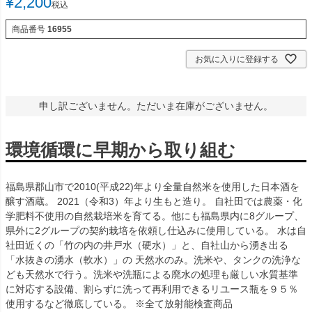
¥
2,200
税込
商品番号
16955
お気に入りに登録する
申し訳ございません。ただいま在庫がございません。
環境循環に早期から取り組む
福島県郡山市で2010(平成22)年より全量自然米を使用した日本酒を
醸す酒蔵。 2021（令和3）年より生もと造り。 自社田では農薬・化
学肥料不使用の自然栽培米を育てる。他にも福島県内に8グループ、
県外に2グループの契約栽培を依頼し仕込みに使用している。 水は自
社田近くの「竹の内の井戸水（硬水）」と、自社山から湧き出る
「水抜きの湧水（軟水）」の 天然水のみ。洗米や、タンクの洗浄な
ども天然水で行う。洗米や洗瓶による廃水の処理も厳しい水質基準
に対応する設備、割らずに洗って再利用できるリユース瓶を９５％
使用するなど徹底している。 ※全て放射能検査商品