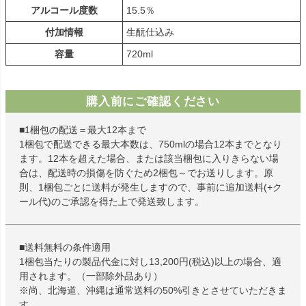
アルコール度数
15.5％
付加情報
生酛仕込み
容量
720ml
購入前にご確認ください
■1梱包の配送＝最大12本まで
1梱包で配送できる最大本数は、750mlの場合12本までとなり
ます。12本を超えた場合、または該当梱包に入りきらない場
合は、配送時の損傷を防ぐため2梱包～でお送りします。原
則、1梱包ごとに送料が発生しますので、事前に追加送料(+ク
ール代)のご承認を得た上で発送致します。
■送料無料の条件適用
1梱包当たりの製品代金に対し13,200円(税込)以上の場合、適
用されます。（一部除外品あり）
※尚、北海道、沖縄は通常送料の50%引きとさせていただきま
す。