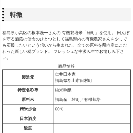
特徴
福島県小高区の根本洸一さんの 有機栽培米「雄町」を使用。 田んぼ
を守る酒蔵の使命のひとつとして福島県内の有機農家さんを少しで
も応援したいという想いから生まれた、全ての原料を県内産にこだ
わった新しい穏ブランド。 フレッシュな中汲み生でお愉しみ下さ
い。
商品情報
仁井田本家
製造元
福島県郡山市田村町
特定名称等
純米吟醸
原料米
福島産 雄町／有機栽培
精米歩合
60％
日本酒度
酸度