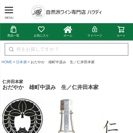
MENU
商品一覧
お気に入り
ホーム
マイページ
カート
HOME
日本酒
おだやか 雄町中汲み 生／仁井田本家
仁井田本家
おだやか 雄町中汲み 生／仁井田本家