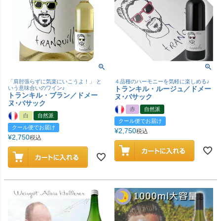
「肩肘張らずに気楽にいこうよ！」 と
４品種のハーモニーを気軽に楽しめる♪
いう意味合いのワイン♪
トランキル・ルージュ／ドメー
トランキル・ブラン／ドメー
ヌ･バサック
ヌ･バサック
赤
自然派
白
自然派
クール便でお届け
クール便でお届け
¥
2,750
税込
¥
2,750
税込