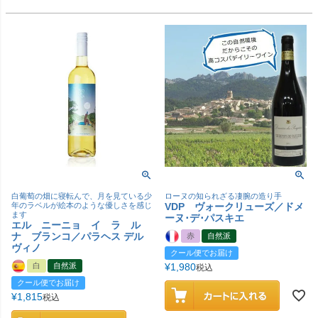
白葡萄の畑に寝転んで、月を見ている少
ローヌの知られざる凄腕の造り手
年のラベルが絵本のような優しさを感じ
VDP ヴォークリューズ／ドメ
ます
ーヌ･デ･パスキエ
エル ニーニョ イ ラ ル
ナ ブランコ／パラヘス デル
赤
自然派
ヴィノ
クール便でお届け
白
自然派
¥
1,980
税込
クール便でお届け
¥
1,815
税込