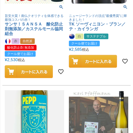
旨安大賞！南仏クオリティを体感できる
ニュージーランドの頂点”最優秀賞”に輝
最強コスパの赤！
きました！
サンサ！ＳＡＮＳＡ 酸化防止
TK ソーヴィニヨン・ブラン／
剤無添加／カステルモール協同
テ・カイランガ
組合
白
サステナブル
赤
自然派
クール便でお届け
酸化防止剤 無添加
¥
2,585
税込
クール便でお届け
¥
2,530
税込