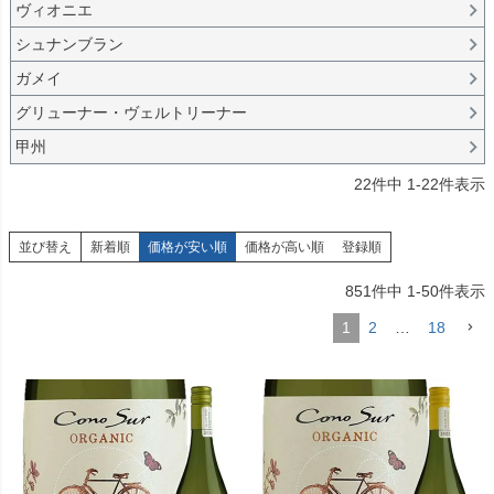
ヴィオニエ
シュナンブラン
ガメイ
グリューナー・ヴェルトリーナー
甲州
22
件中
1
-
22
件表示
並び替え
新着順
価格が安い順
価格が高い順
登録順
851
件中
1
-
50
件表示
1
2
…
18