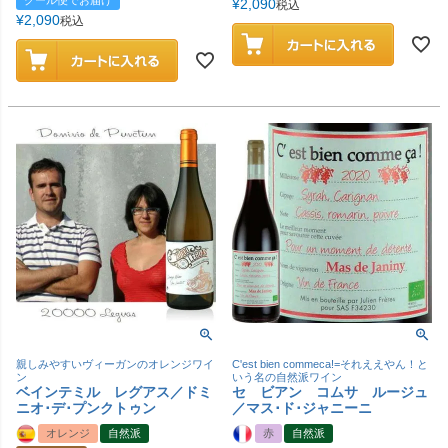
¥
2,090
税込
¥
2,090
税込
親しみやすいヴィーガンのオレンジワイ
C'est bien commeca!=それええやん！と
ン
いう名の自然派ワイン
ベインテミル レグアス／ドミ
セ ビアン コムサ ルージュ
ニオ･デ･プンクトゥン
／マス･ド･ジャニーニ
オレンジ
自然派
赤
自然派