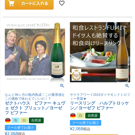
なんと96ヶ月の瓶内熟成！この重厚感を
サクラアワード2019ダイヤモンドトロフ
この価格で味わえていいの！？
ィー受賞★
ゼクトハウス ビファー キュヴ
リースリング ハルプトロッケ
ェ ゼクト ブリュット／ヨーゼ
ン／ヨーゼフ ビファー
フ ビファー
白
自然派
泡
白
自然派
クール便でお届け
クール便でお届け
¥
2,068
税込
¥
2,068
税込