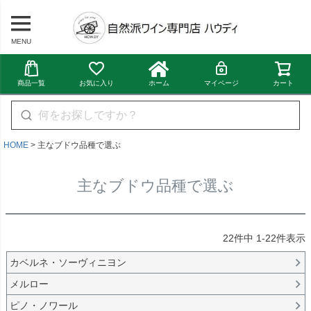
MENU
商品一覧
お気に入り
ホーム
マイページ
カート
HOME
主なブドウ品種で選ぶ
主なブドウ品種で選ぶ
22
件中
1
-
22
件表示
カベルネ・ソーヴィニヨン
メルロー
ピノ・ノワール