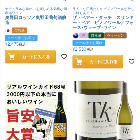
ナチュラルな味わいを楽しめる気軽な国
ライトな口当たりのピノノワールが欲し
産赤ワイン
い時もある！
奥野田ロッソ／奥野田葡萄酒醸
ザ・ベアー・タッチ スリンキ
造
ー・ベア ピノノワール／フォ
ース･ウェーブ･ワイン
自然派
赤
自然派
ヴィーガン
クール便でお届け
クール便でお届け
¥
2,475
税込
¥
2,530
税込