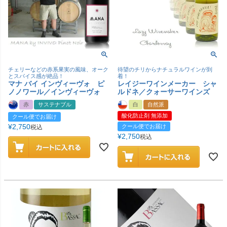
チェリーなどの赤系果実の風味、オーク
待望のチリからナチュラルワインが到
とスパイス感が絶品！
着！
マナ バイ インヴィーヴォ ピ
レイジーワインメーカー シャ
ノノワール／インヴィーヴォ
ルドネ／クォーサーワインズ
赤
サステナブル
白
自然派
酸化防止剤 無添加
クール便でお届け
¥
2,750
クール便でお届け
税込
¥
2,750
税込