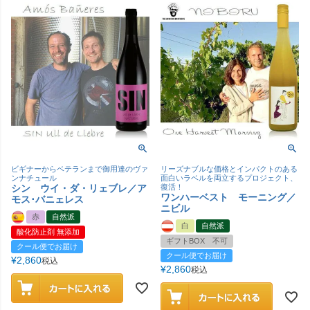
ビギナーからベテランまで御用達のヴァ
リーズナブルな価格とインパクトのある
ンナチュール
面白いラベルを両立するプロジェクト、
シン ウイ・ダ・リェブレ／ア
復活！
ワンハーベスト モーニング／
モス･バニェレス
ニビル
赤
自然派
白
自然派
酸化防止剤 無添加
ギフトBOX 不可
クール便でお届け
クール便でお届け
¥
2,860
税込
¥
2,860
税込