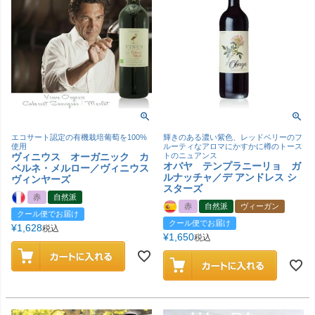
エコサート認定の有機栽培葡萄を100%
輝きのある濃い紫色、レッドベリーのフ
使用
ルーティなアロマにかすかに樽のトース
ヴィニウス オーガニック カ
トのニュアンス
オバヤ テンプラニーリョ ガ
ベルネ・メルロー／ヴィニウス
ルナッチャ／デ アンドレス シ
ヴィンヤーズ
スターズ
赤
自然派
赤
自然派
ヴィーガン
クール便でお届け
クール便でお届け
¥
1,628
税込
¥
1,650
税込