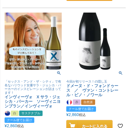
「セックス・アンド・ザ・シティ」で有
今回が初リリース！の隠し玉
名なハリウッド女優サラ・ジェシカ・パ
ドメーヌ・ド・フォンドゥー
ーカーのインスピレーションが詰まって
ス ／ ヴァン・コントレー
ます！
ル・ピノ・ノワール
インヴィーヴォ X サラ・ジェ
シカ・パーカー ソーヴィニヨ
赤
自然派
ンブラン／インヴィーヴォ
クール便でお届け
白
サステナブル
¥
2,860
税込
クール便でお届け
¥
2,860
税込