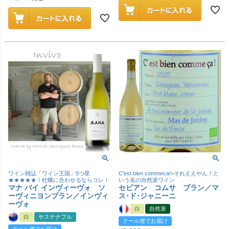
ワイン雑誌「ワイン王国」5つ星
C'est bien commeca!=それええやん！と
★★★★★！牡蠣に合わせるならコレ！
いう名の自然派ワイン
マナ バイ インヴィーヴォ ソ
セビアン コムサ ブラン／マ
ーヴィニヨンブラン／インヴィ
ス･ド･ジャニーニ
ーヴォ
白
自然派
白
サステナブル
クール便でお届け
クール便でお届け