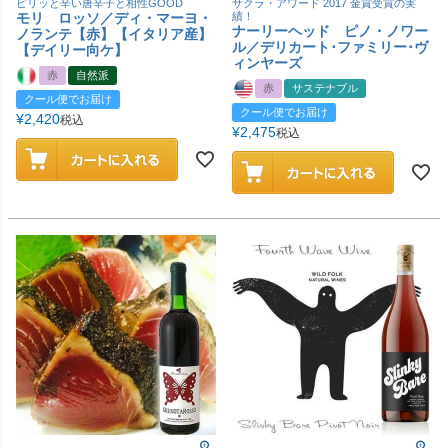
ピリッと辛い唐辛子と相性GOOD
サクラ・アワード 2017 金賞受賞の実
モリ ロッソ／ディ・マーヨ・
績！
ナーリーヘッド ピノ・ノワー
ノランテ【赤】【イタリア産】
ル／デリカート･ファミリー･ヴ
【デイリー向ケ】
ィンヤーズ
赤
自然派
赤
サステナブル
クール便でお届け
クール便でお届け
¥
2,420
税込
¥
2,475
税込