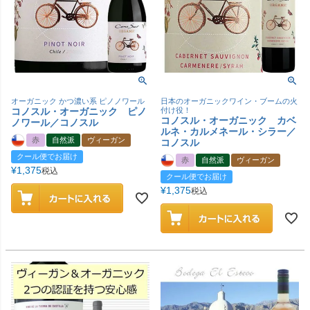
オーガニック かつ濃い系 ピノノワール
日本のオーガニックワイン・ブームの火
コノスル・オーガニック ピノ
付け役！
コノスル・オーガニック カベ
ノワール／コノスル
ルネ・カルメネール・シラー／
赤
自然派
ヴィーガン
コノスル
クール便でお届け
赤
自然派
ヴィーガン
¥
1,375
税込
クール便でお届け
¥
1,375
税込