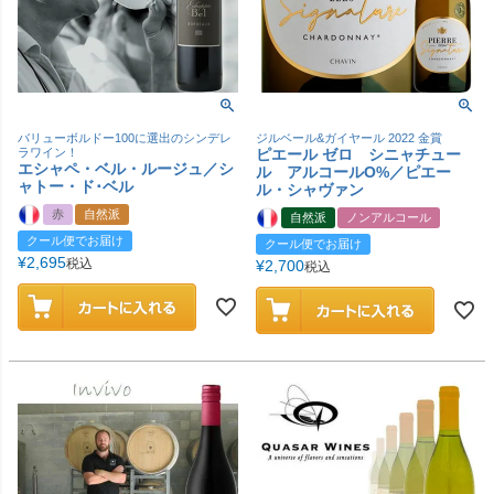
バリューボルドー100に選出のシンデレ
ジルベール&ガイヤール 2022 金賞
ラワイン！
ピエール ゼロ シニャチュー
エシャペ・ベル・ルージュ／シ
ル アルコールO%／ピエー
ャトー・ド･ベル
ル・シャヴァン
赤
自然派
自然派
ノンアルコール
クール便でお届け
クール便でお届け
¥
2,695
税込
¥
2,700
税込