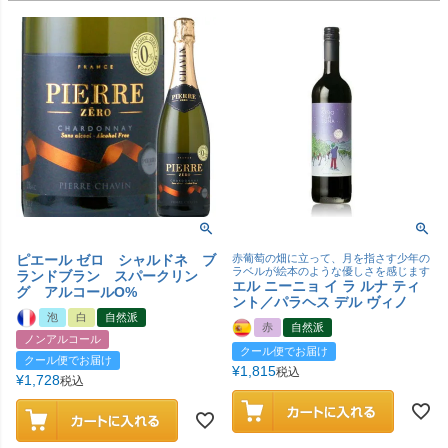
ピエール ゼロ シャルドネ ブ
赤葡萄の畑に立って、月を指さす少年の
ラベルが絵本のような優しさを感じます
ランドブラン スパークリン
エル ニーニョ イ ラ ルナ ティ
グ アルコールO%
ント／パラヘス デル ヴィノ
泡
白
自然派
赤
自然派
ノンアルコール
クール便でお届け
クール便でお届け
¥
1,815
税込
¥
1,728
税込