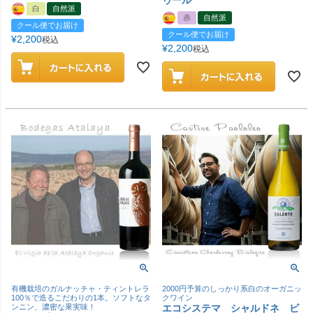
白
自然派
赤
自然派
クール便でお届け
クール便でお届け
¥
2,200
税込
¥
2,200
税込
有機栽培のガルナッチャ・ティントレラ
2000円予算のしっかり系白のオーガニッ
100％で造るこだわりの1本。ソフトなタ
クワイン
ンニン、濃密な果実味！
エコシステマ シャルドネ ビ