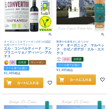
オーガニック＆ヴィーガンの2つの認証
酢豚や生春巻きに合うロゼ
を持つデイリーワイン！
クマ オーガニック マルベッ
エル・コンベルティード テン
ク ロゼ／ボデガ・エル・エス
プラニーリョ／デ･ハーン･アル
テコ
テス
ロゼ
自然派
赤
自然派
ヴィーガン
クール便でお届け
クール便でお届け
¥
1,485
税込
¥
1,485
税込