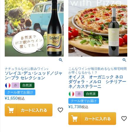
ナチュラルながぶ飲みワイン♪
こんなワインが毎日飲めるなら帰宅時間
ソレイユ･デュ･シュッド／ジャ
が早くなるかも！？
オイノス オーガニック ネロ
ン･プラ セレクション
ダヴォラ・メルロ シチリアー
赤
自然派
ネ／カステラーニ
クール便でお届け
赤
自然派
¥
1,650
税込
クール便でお届け
¥
1,738
税込