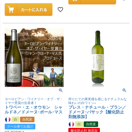
ヨーロピアン・ワイナリー・オブ・ザ・
搾りたての果実感を感じるナチュラルな
イヤー受賞の生産者！
味わいの白ワイン♪
トワベー・エ・オウモン シャ
プレス・ナチュール・ブラン／
ルドネ／ドメーヌ･ポール･マス
ドメーヌ･バサック【酸化防止
剤無添加】
白
自然派
白
自然派
クール便でお届け
酸化防止剤 無添加