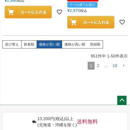
¥
2,860
税込
クール便でお届け
¥
2,970
税込
並び替え
新着順
価格が安い順
価格が高い順
登録順
851
件中
1
-
50
件表示
1
2
…
18
ペー
ジト
13,200円(税込)以上
ップ
送料無料
(北海道・沖縄を除く)
へ