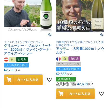
グビグビワインにするならコレ！
10種類のブドウを見事にブレンドした折
グリューナー・ヴェルトリーナ
り重なる味わい！
アルモニ 大容量1000ｍｌ／ウ
ー 1000ml／ヴァイングート･
ルスト
アロイス･ヘレラー
白
自然派
白
自然派
ギフトBOX 不可
クール便でお届け
クール便でお届け
¥
2,750
税込
¥
2,838
税込
会員価格あり
会員特別価格
¥
2,618
税込