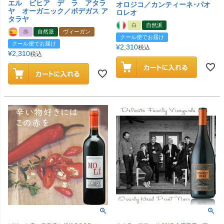
エル ビヒア デ ラ アタラ
オロジコ／カンティーネ･パオ
ヤ オーガニック／ボデガス ア
ロレオ
タラヤ
白
自然派
赤
自然派
ヴィーガン
クール便でお届け
クール便でお届け
¥
2,310
税込
¥
2,310
税込