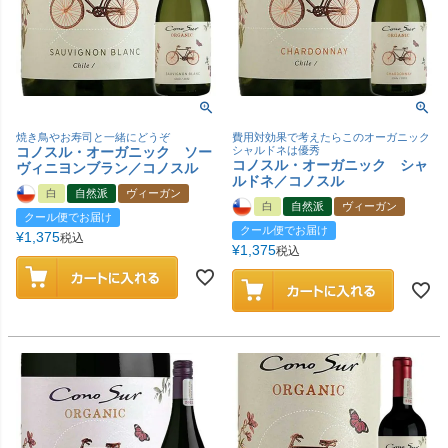
焼き鳥やお寿司と一緒にどうぞ
費用対効果で考えたらこのオーガニック
コノスル・オーガニック ソー
シャルドネは優秀
コノスル・オーガニック シャ
ヴィニヨンブラン／コノスル
ルドネ／コノスル
白
自然派
ヴィーガン
白
自然派
ヴィーガン
クール便でお届け
クール便でお届け
¥
1,375
税込
¥
1,375
税込