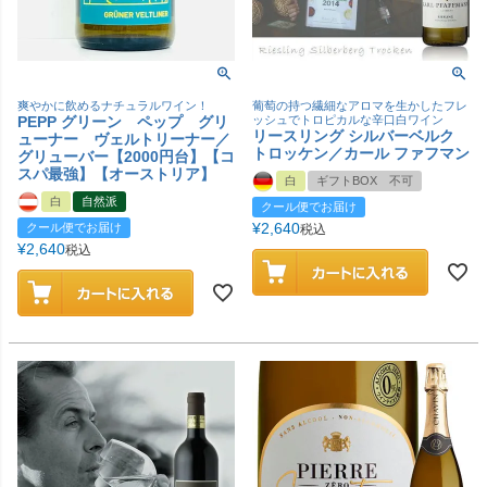
爽やかに飲めるナチュラルワイン！
葡萄の持つ繊細なアロマを生かしたフレ
PEPP グリーン ペップ グリ
ッシュでトロピカルな辛口白ワイン
リースリング シルバーベルク
ューナー ヴェルトリーナー／
トロッケン／カール ファフマン
グリューバー【2000円台】【コ
スパ最強】【オーストリア】
白
ギフトBOX 不可
白
自然派
クール便でお届け
¥
2,640
クール便でお届け
税込
¥
2,640
税込