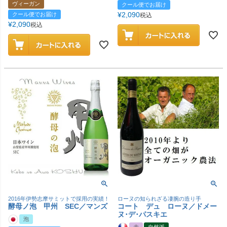
ヴィーガン
クール便でお届け
¥
2,090
クール便でお届け
税込
¥
2,090
税込
2016年伊勢志摩サミットで採用の実績！
ローヌの知られざる凄腕の造り手
酵母ノ泡 甲州 SEC／マンズ
コート デュ ローヌ／ドメー
ヌ･デ･パスキエ
泡
赤
自然派